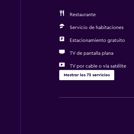
Restaurante
Servicio de habitaciones
Estacionamiento gratuito
TV de pantalla plana
TV por cable o vía satélite
Mostrar los 73 servicios
Servicios básicos
Wifi gratis
Wifi disponible en todas las instal
Internet
Ropa de cama