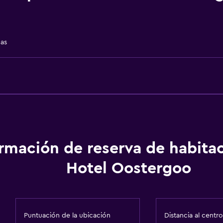
Canotaje
Ciclismo
Salón de belleza
das
Instalaciones para depor
ormación de reserva de habita
Hotel Oostergoo
Comedor
Almuerzos para llevar
Menús para dietas especi
Puntuación de la ubicación
Distancia al centro