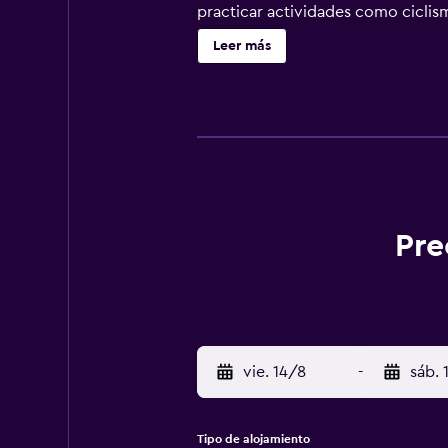
practicar actividades como ciclism
Thialf está a 25 minutos en coche
Leer más
Frisia.
Pre
vie. 14/8
-
sáb. 
Tipo de alojamiento