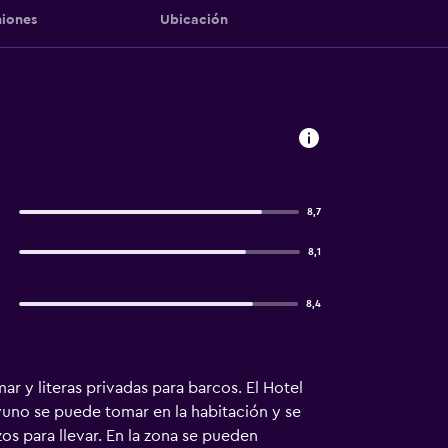
iones
Ubicación
8,7
8,1
8,4
ar y literas privadas para barcos. El Hotel
no se puede tomar en la habitación y se
s para llevar. En la zona se pueden