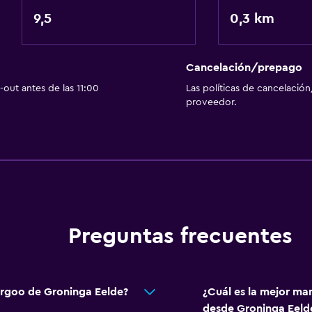
Restaurante
9,5
0,3 km
Bar/lounge
Desayuno en la habitaci
La comida se puede entr
Cancelación/prepago
out antes de las 11:00
Las políticas de cancelación
proveedor.
Servicios y facilidades
Servicio de despertador
Instalaciones para reuni
Servicio de habitaciones
Acceso con llave
Check-out exprés
Preguntas frecuentes
Check-in/check-out pri
Sistema de entretenimi
ergoo de Groninga Eelde?
¿Cuál es la mejor ma
 (pueden aplicar cargos extra)
TV de pantalla plana
desde Groninga Eeld