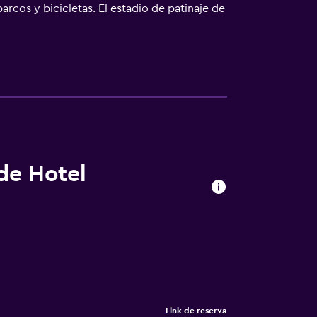
arcos y bicicletas. El estadio de patinaje de
e nacional de Alde Feanen y a los lagos de
 de Hotel
Link de reserva