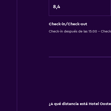
Aseo
8,4
Papel higiénico
Baño privado
Ducha italiana
Check-in/Check-out
Check-in después de las 15:00 - Check-
General
Habitaciones familiares
Zona de estar
Piso de parquet o madera noble
Vista al lago
Alfombrado
Espacio de almacenamiento
Accesibilidad y adecuación
¿A qué distancia está Hotel Oost
Mascotas permitidas bajo consulta