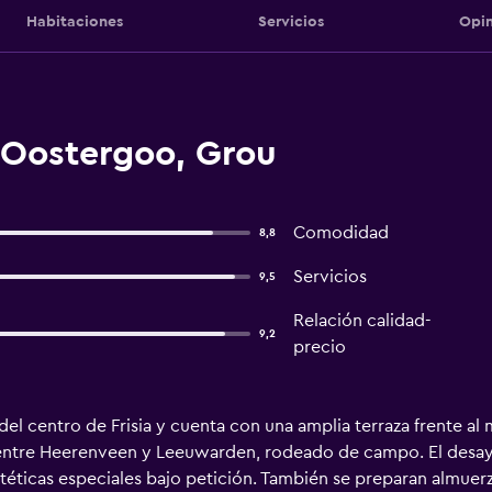
Habitaciones
Servicios
Opin
 Oostergoo, Grou
Comodidad
8,8
Servicios
9,5
Relación calidad-
9,2
precio
del centro de Frisia y cuenta con una amplia terraza frente al m
entre Heerenveen y Leeuwarden, rodeado de campo. El desayu
éticas especiales bajo petición. También se preparan almuerzo