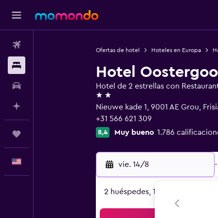
Vuelos
Ofertas de hotel
Hoteles en Europa
Ho
Alojamientos
Hotel Oostergoo
Autos
Hotel de 2 estrellas con Restauran
2 estrellas
Planifica con IA
Nieuwe kade 1, 9001 AE Grou, Frisi
+31 566 621 309
Muy bueno
1.786 calificacion
8,4
Trips
Español
vie. 14/8
-
2 huéspedes, 1 habitación