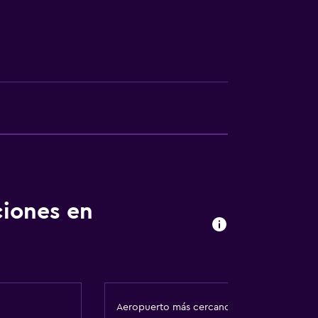
tes acuáticos
ciones en
ales (bajo petición)
Aeropuerto más cercano