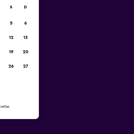
S
D
5
6
12
13
19
20
26
27
rellas