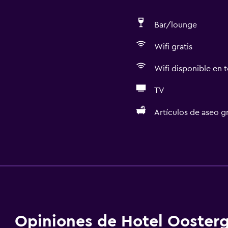
Bar/lounge
Wifi gratis
Wifi disponible en t
TV
Artículos de aseo gr
Actividades
Tienda de regalos
aciones
Senderismo
Bicicletas
Pesca
Opiniones de Hotel Ooster