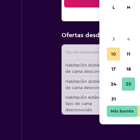
Bus
L
M
$163
Ofertas desde
/
Oferta m
3
4
Tipo de habitación
Proveedo
10
11
Habitación doble, tipo
17
18
de cama desconocido
Habitación doble, tipo
24
25
de cama desconocido
Habitación estándar,
31
tipo de cama
desconocido
Más barato