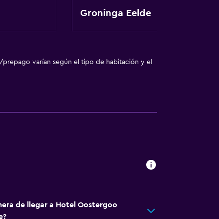
Groninga Eelde
ón
egar en el alojamiento
/prepago varían según el tipo de habitación y el
ones
vado
ento
nera de llegar a Hotel Oostergoo
e?