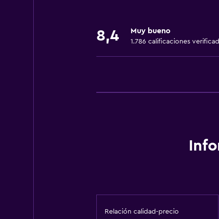
Toallas
Extinguidor
Muy bueno
8,4
Artículos de aseo gratis
1.786 calificaciones verifica
Champú
Alarma de humo
Calefacción
Gel de ducha
Aire acondicionado
Papeleras
Inf
Acondicionador
Baño
Ducha
Secador de pelo
Relación calidad-precio