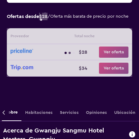
Ofertas desde
$28
/
Oferta más barata de precio por noche
Proveedor
Total noche
$28
Ver oferta
$34
Ver oferta
Sobre
Habitaciones
Servicios
Opiniones
Ubicación
Acerca de Gwangju Sangmu Hotel