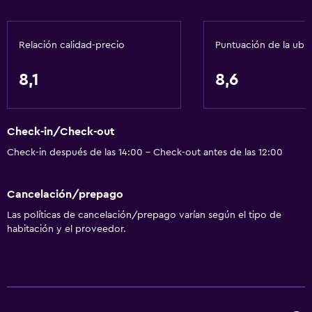
Nevera
Relación calidad-precio
Puntuación de la ubi
Sistema de entretenimiento
TV por cable o vía satélite
8,1
8,6
Baño
Check-in/Check-out
Secador de pelo
Check-in después de las 14:00 - Check-out antes de las 12:00
General
Cancelación/prepago
Espacio de almacenamiento
Las políticas de cancelación/prepago varían según el tipo de
habitación y el proveedor.