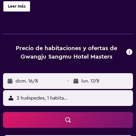
ducha dispone de artículos de tocador gratuitos y bidet.
Leer más
Las comodidades incluyen botella de agua de cortesía y
teléfono con llamadas locales gratuitas. Servicios Este
hotel cuenta con áreas designadas para fumadores.
Ubicación del establecimiento Con una ubicación
estratégica en Gwangju, Tourist Hotel Masters se
encuentra a cinco minutos en auto de Uncheon Reservoir
Precio de habitaciones y ofertas de
y Parque de la Memoria 18-5. Hospédate en este hotel y
Gwangju Sangmu Hotel Masters
estarás a 1,8 km de Centro de convenciones de
Kimdaejoong, así como a 5,5 km de Campo de béisbol
Gwangju-Kia Champion Field. Para Comer Tienes un
dom. 16/8
-
lun. 17/8
restaurante y una cafetería a tu disposición para comer
algo en este hotel. Y para darle el punto final a tu día de la
mejor forma, tómate un refrescante cocktail en el Bar.
2 huéspedes, 1 habitación
Todos los días se sirve un desayuno buffet con cargo.
Cargos Opcionales Los siguientes cargos y depósitos se
pagan directamente en el establecimiento al recibir el
servicio, en el check-in o en el check-out. Cargo por
desayuno buffet: KRW 27500 por persona