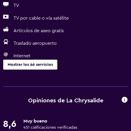
TV
TV por cable o vía satélite
Artículos de aseo gratis
Traslado aeropuerto
Internet
Mostrar los 46 servicios
Servicios básicos
Wifi gratis
Wifi disponible en todas las instalaciones
Opiniones de La Chrysalide
Internet
Ropa de cama
Muy bueno
8,6
Toallas
451 calificaciones verificadas