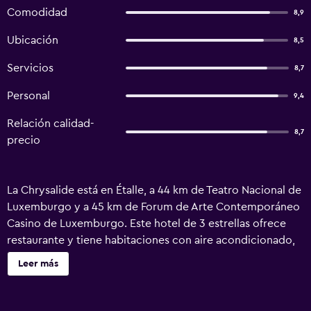
Comodidad
8,9
Ubicación
8,5
Servicios
8,7
Personal
9,4
Relación calidad-
8,7
precio
La Chrysalide está en Étalle, a 44 km de Teatro Nacional de
Luxemburgo y a 45 km de Forum de Arte Contemporáneo
Casino de Luxemburgo. Este hotel de 3 estrellas ofrece
restaurante y tiene habitaciones con aire acondicionado,
wifi gratis y baño privado. Este alojamiento libre de humo
Leer más
se encuentra a 50 km de Estación de tren de Luxemburgo.
Todas las unidades incluyen TV de pantalla plana con
canales por cable, hervidor, ducha, artículos de aseo