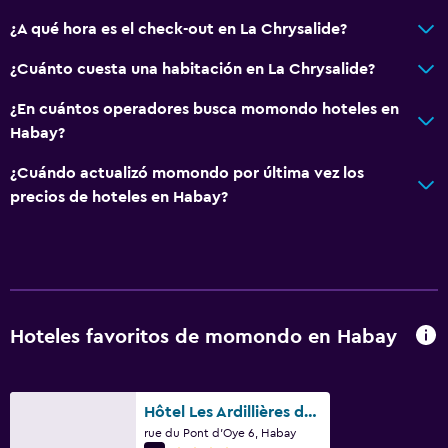
Sofá cama
¿A qué hora es el check-out en La Chrysalide?
¿Cuánto cuesta una habitación en La Chrysalide?
Estacionamiento y transporte
Estacionamiento en la calle
¿En cuántos operadores busca momondo hoteles en
Habay?
Traslado aeropuerto
Estacionamiento gratuito
¿Cuándo actualizó momondo por última vez los
precios de hoteles en Habay?
Sistema de entretenimiento
TV por cable o vía satélite
TV de pantalla plana
TV
Hoteles favoritos de momondo en Habay
Comedor
Tetera eléctrica
Hôtel Les Ardillières du Pont d'Oye
rue du Pont d'Oye 6, Habay
Restaurante