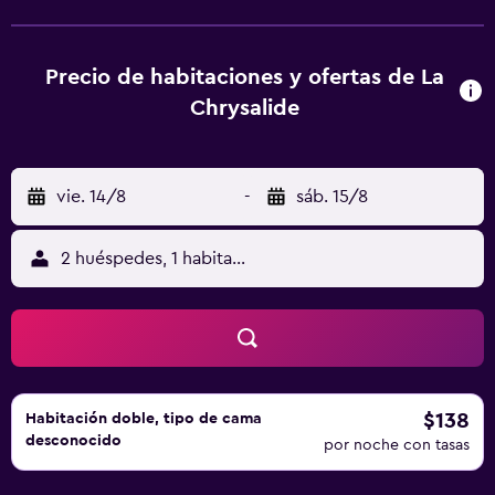
gratuitos y escritorio. En el hotel, todas las habitaciones
cuentan con ropa de cama y toallas. La clientela puede
practicar actividades en Étalle y alrededores, como
Precio de habitaciones y ofertas de La
senderismo y ciclismo. Place d'Armes está a 45 km del
Chrysalide
alojamiento, y Puente Adolphe está a 45 km.
vie. 14/8
-
sáb. 15/8
2 huéspedes, 1 habitación
$138
Habitación doble, tipo de cama
desconocido
por noche con tasas