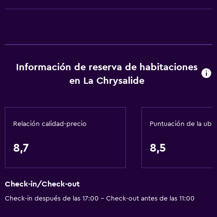
Ventilador
Aire acondicionado
Artículos de aseo gratis
Alarma de humo
Información de reserva de habitaciones
Calefacción
en La Chrysalide
Papeleras
General
Relación calidad-precio
Puntuación de la ubi
Insonorización
Habitaciones familiares
8,7
8,5
Teléfono
Alfombrado
Check-in/Check-out
Zona de estar
Check-in después de las 17:00 - Check-out antes de las 11:00
Vista a la ciudad