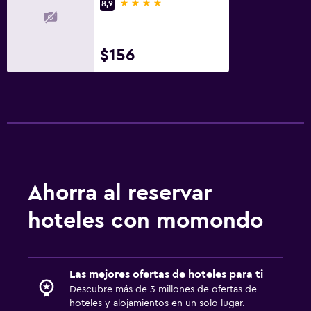
4 estrellas
8,9
Almuerzos para llevar
$156
Accesibilidad y adecuación
Para no fumadores
Mascotas permitidas bajo consulta (pueden aplicar cargos
extra)
Zona de trabajo
Fax/fotocopiadora
Ahorra al reservar
Escritorio
hoteles con momondo
Actividades
Senderismo
Las mejores ofertas de hoteles para ti
Ciclismo
Descubre más de 3 millones de ofertas de
hoteles y alojamientos en un solo lugar.