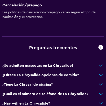
Sofá
Cancelación/prepago
Las políticas de cancelación/prepago varían según el tipo de
Baño
habitación y el proveedor.
Secador de pelo
Aseo
Papel higiénico
Ducha
Preguntas frecuentes
Baño privado
Ducha italiana
¿Se admiten mascotas en La Chrysalide?
Habitación
¿Ofrece La Chrysalide opciones de comida?
Camas extralargas (+2 m)
¿Tiene La Chrysalide piscina?
Cama plegable
¿Cuál es el número de teléfono de La Chrysalide?
Enchufe cerca de la cama
Armario o clóset
¿Hay wifi en La Chrysalide?