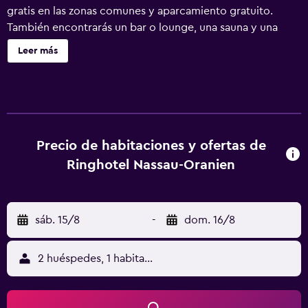
gratis en las zonas comunes y aparcamiento gratuito.
También encontrarás un bar o lounge, una sauna y una
bañera de hidromasaje. Ringhotel Nassau-Oranien ofrece
Leer más
60 alojamientos con minibar y caja fuerte. Las camas están
vestidas con edredón de plumas. Se ofrece una televisión
de pantalla plana con canales por satélite de suscripción.
Los baños están equipados con bañera o ducha,
albornoces, artículos de higiene personal gratuitos y
secador de pelo. Los huéspedes pueden navegar por la
Precio de habitaciones y ofertas de
web gracias a nuestro acceso a Internet wifi gratis. Los
Ringhotel Nassau-Oranien
servicios para las personas de negocios incluyen
escritorio y teléfono. Las habitaciones también incluyen
ventilador portátil y cortinas opacas. Es posible solicitar
sáb. 15/8
-
dom. 16/8
juegos de cama hipoalergénicos y tabla de planchar con
plancha. Se ofrece servicio de limpieza todos los días. En
el alojamiento hay piscina cubierta y bañera de
2 huéspedes, 1 habitación
hidromasaje. Otros servicios de ocio y esparcimiento
incluyen sauna. Se pueden practicar las actividades de