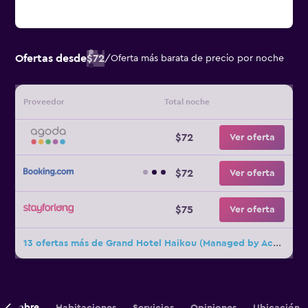
Ofertas desde
$72
/
Oferta más barata de precio por noche
Proveedor
Total noche
$72
Ver oferta
$72
Ver oferta
$75
Ver oferta
13 ofertas más de Grand Hotel Haikou (Managed by Accor)
Sobre
Habitaciones
Servicios
Opiniones
Ubicación