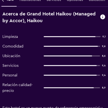
Acerca de Grand Hotel Haikou (Managed
by Accor), Haikou
Limpieza
9,1
Comodidad
9,6
Ubicación
8,6
Servicios
9,4
Personal
9,4
Relación calidad-
8,9
precio