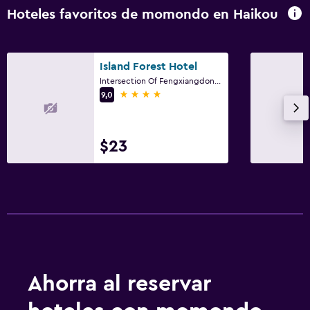
Hoteles favoritos de momondo en Haikou
Island Forest Hotel
Intersection Of Fengxiangdong Road And Zhenfa Road, Haikou
4 estrellas
9,0
$23
Ahorra al reservar