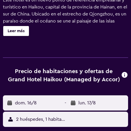
Este hotel es un nuevo punto de referencia empresarial y
turístico en Haikou, capital de la provincia de Hainan, en el
sur de China. Ubicado en el estrecho de Qiongzhou, es un
paraíso donde el océano se une al paisaje de las islas
tropicales. El hotel, junto al centro internacional de
Leer más
exposiciones de Hainan y la oficina municipal de Haikou,
está a 5,3 km del complejo comercial libre de impuestos
de Haikou. Reserve con antelación para disfrutar de
descuentos.
Precio de habitaciones y ofertas de
Grand Hotel Haikou (Managed by Accor)
dom. 16/8
-
lun. 17/8
2 huéspedes, 1 habitación