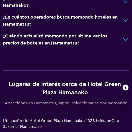
Buffet infantil
Hamanako?
¿En cuántos operadores busca momondo hoteles en
Sistema de entretenimiento
Hamamatsu?
TV de pantalla plana
¿Cuándo actualizó momondo por última vez los
precios de hoteles en Hamamatsu?
Aire libre
Jardín
Salud y seguridad
Botiquín de primeros auxilios
Lugares de interés cerca de Hotel Green
Plaza Hamanako
Servicios y facilidades
Atracciones en Hamamatsu, Japón, seleccionadas por momondo
Recepción 24 horas
Ubicación de Hotel Green Plaza Hamanako: 1038 Mikkabi-Cho
Sakume, Hamamatsu