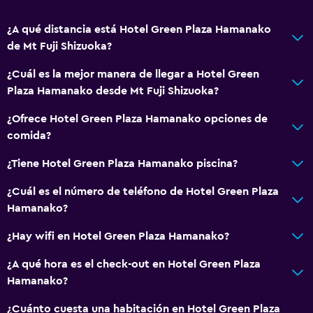
Accesibilidad y adecuación
¿A qué distancia está Hotel Green Plaza Hamanako
de Mt Fuji Shizuoka?
Habitaciones para no fumadores disponibles
Ascensor
¿Cuál es la mejor manera de llegar a Hotel Green
Plaza Hamanako desde Mt Fuji Shizuoka?
Actividades
¿Ofrece Hotel Green Plaza Hamanako opciones de
Tienda de regalos
comida?
Tina de agua termal
¿Tiene Hotel Green Plaza Hamanako piscina?
¿Cuál es el número de teléfono de Hotel Green Plaza
General
Hamanako?
Habitaciones familiares
¿Hay wifi en Hotel Green Plaza Hamanako?
Teléfono
¿A qué hora es el check-out en Hotel Green Plaza
Ideal para familias
Hamanako?
Comidas para niños
¿Cuánto cuesta una habitación en Hotel Green Plaza