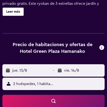
privado gratis. Este ryokan de 3 estrellas ofrece jardín y
habitaciones con aire acondicionado, wifi gratis y baño
Leer más
privado. El ryokan tiene baño termal y recepción 24 horas.
Todas las habitaciones del alojamiento están equipadas
con TV de pantalla plana y artículos de aseo gratuitos. En
el ryokan se puede disfrutar de un desayuno buffet.
Santuario Inohanako está a 5,7 km del alojamiento, y
Hamamatsu Flower Park está a 12 km. El aeropuerto
Precio de habitaciones y ofertas de
(Aeropuerto de Shizuoka) está a 66 km.
Hotel Green Plaza Hamanako
jue. 13/8
-
vie. 14/8
2 huéspedes, 1 habitación