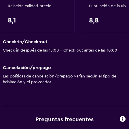
Relación calidad-precio
Puntuación de la ubi
Toallas
Aire acondicionado
8,1
8,8
Artículos de aseo gratis
Champú
Check-in/Check-out
Check-in después de las 15:00 - Check-out antes de las 10:00
Comedor
Restaurante
Cancelación/prepago
Nevera
Las políticas de cancelación/prepago varían según el tipo de
Máquina expendedora (bebidas)
habitación y el proveedor.
Máquina expendedora (botanas)
Estacionamiento y transporte
Estacionamiento gratuito
Preguntas frecuentes
Estacionamiento privado