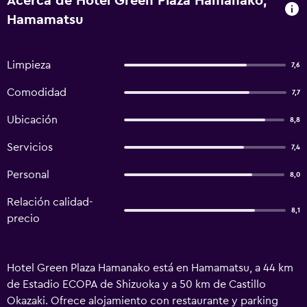
Acerca de Hotel Green Plaza Hamanako,
Hamamatsu
Limpieza
7,6
Comodidad
7,7
Ubicación
8,8
Servicios
7,4
Personal
8,0
Relación calidad-
8,1
precio
Hotel Green Plaza Hamanako está en Hamamatsu, a 44 km
de Estadio ECOPA de Shizuoka y a 50 km de Castillo
Okazaki. Ofrece alojamiento con restaurante y parking