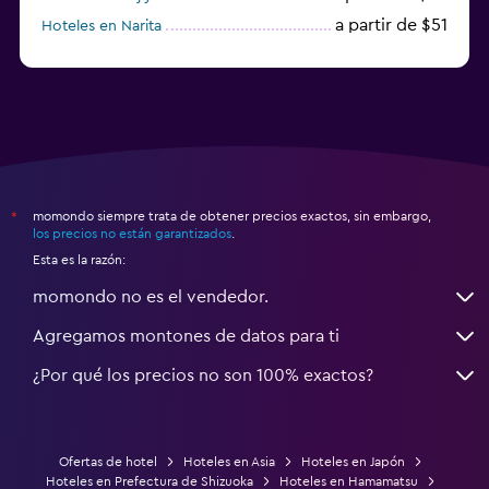
a partir de $51
Hoteles en Narita
a partir de $20
Hoteles en Himeji
momondo siempre trata de obtener precios exactos, sin embargo,
*
los precios no están garantizados
.
Esta es la razón:
momondo no es el vendedor.
Agregamos montones de datos para ti
¿Por qué los precios no son 100% exactos?
Ofertas de hotel
Hoteles en Asia
Hoteles en Japón
Hoteles en Prefectura de Shizuoka
Hoteles en Hamamatsu