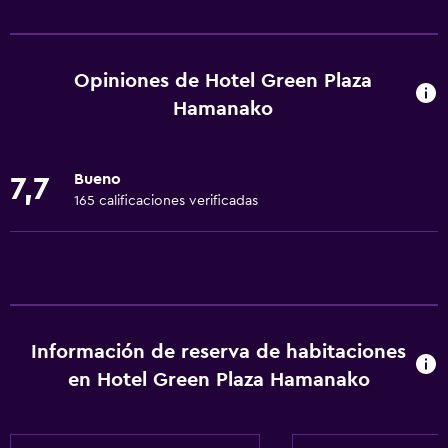
Baño
Tina de baño
Secador de pelo
Opiniones de Hotel Green Plaza
Aseo
Hamanako
Bañera al aire libre
Cepillo de dientes
Bueno
7,7
Baño público
165 calificaciones verificadas
Ducha
Gorro de baño
Baño privado
Servicios básicos
Información de reserva de habitaciones
en Hotel Green Plaza Hamanako
Wifi gratis
Internet
Gel de ducha