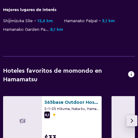
Mejores lugares de interés
Shijimizuka Site
12,6 km
Hamanako Palpal
3,1 km
Hamanako Garden Park
8,1 km
Hoteles favoritos de momondo en
Hamamatsu
365base Outdoor Hostel
2-1-25 Hikuma, Naka-ku, Hamamatsu
1 estrella
8,1
$33