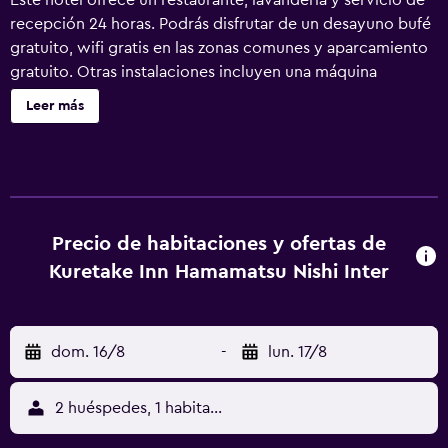
Este hotel ofrece un restaurante, lavandería y servicio de
recepción 24 horas. Podrás disfrutar de un desayuno bufé
gratuito, wifi gratis en las zonas comunes y aparcamiento
gratuito. Otras instalaciones incluyen una máquina
expendedora. No se ofrece servicio de limpieza. Kuretake
Leer más
Inn Hamamatsu Nishi Inter ofrece 49 alojamientos con aire
acondicionado, lavadora/secadora y albornoces. Cabe
destacar que este alojamiento permite a sus clientes elegir
el tipo de almohada. Se ofrece un televisor con películas
de pago. Los baños están equipados con ducha y bañera
combinadas, zapatillas, inodoro con bidé electrónico y
Precio de habitaciones y ofertas de
artículos de higiene personal gratuitos. Este hotel en
Kuretake Inn Hamamatsu Nishi Inter
Hamamatsu ofrece acceso a Internet por cable y wifi
gratis.
dom. 16/8
-
lun. 17/8
2 huéspedes, 1 habitación