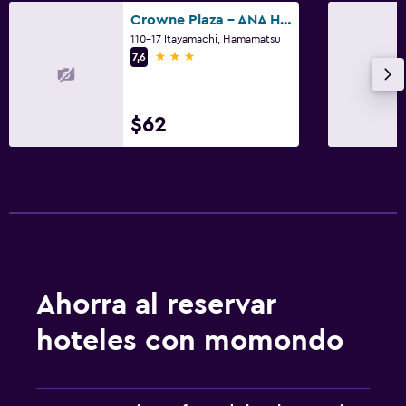
Spa
Crowne Plaza - ANA Hamamatsu by IHG
110-17 Itayamachi, Hamamatsu
Masajes
3 estrellas
7,6
$62
Ahorra al reservar
hoteles con momondo