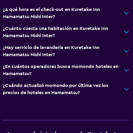
TV de pantalla plana
¿A qué hora es el check-out en Kuretake Inn
TV por cable o vía satélite
Hamamatsu Nishi Inter?
TV
¿Cuánto cuesta una habitación en Kuretake Inn
Hamamatsu Nishi Inter?
General
¿Hay servicio de lavandería en Kuretake Inn
Pantuflas
Hamamatsu Nishi Inter?
Teléfono
¿En cuántos operadores busca momondo hoteles en
Espacio de almacenamiento
Hamamatsu?
Servicios y facilidades
¿Cuándo actualizó momondo por última vez los
precios de hoteles en Hamamatsu?
Servicio de despertador
Instalaciones para reuniones
Recepción 24 horas
Estacionamiento y transporte