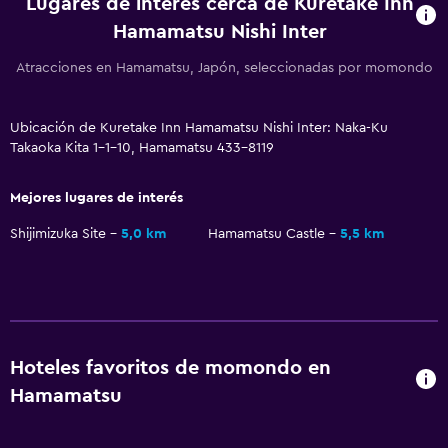
Lugares de interés cerca de Kuretake Inn
Estacionamiento gratuito
Hamamatsu Nishi Inter
Estacionamiento privado
Atracciones en Hamamatsu, Japón, seleccionadas por momondo
Lavandería
Ubicación de Kuretake Inn Hamamatsu Nishi Inter: Naka-Ku
Lavandería
Takaoka Kita 1-1-10, Hamamatsu 433-8119
Servicios de lavandería/tintorería
Mejores lugares de interés
Habitación
Shijimizuka Site
5,0 km
Hamamatsu Castle
5,5 km
Enchufe cerca de la cama
Despertador
Zona de trabajo
Hoteles favoritos de momondo en
Fax/fotocopiadora
Hamamatsu
Escritorio