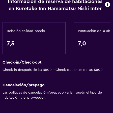
Información de reserva de habitaciones
Acondicionador
en Kuretake Inn Hamamatsu Nishi Inter
Baño
Baño compartido
Relación calidad-precio
Puntuación de la ubi
Ducha
Tina de baño
7,5
7,0
Secador de pelo
Aseo
Check-in/Check-out
Papel higiénico
Check-in después de las 15:00 - Check-out antes de las 10:00
Cepillo de dientes
Albornoz
Cancelación/prepago
Baño privado
Las políticas de cancelación/prepago varían según el tipo de
habitación y el proveedor.
Accesibilidad y adecuación
Habitaciones para no fumadores disponibles