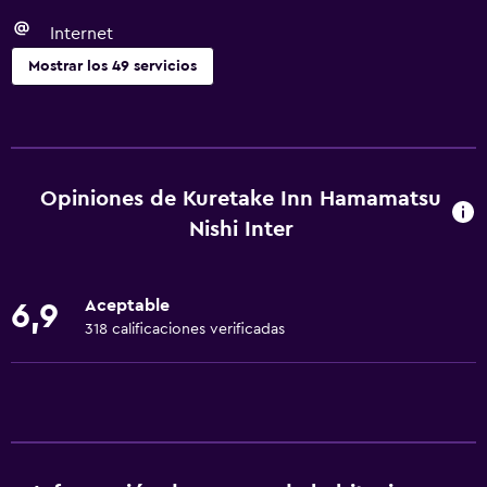
Internet
Mostrar los 49 servicios
Servicios básicos
Wifi gratis
Wifi disponible en todas las instalaciones
Opiniones de Kuretake Inn Hamamatsu
Internet
Nishi Inter
Toallas
Artículos de aseo gratis
Aceptable
6,9
Champú
318 calificaciones verificadas
Calefacción
Gel de ducha
Aire acondicionado
Papeleras