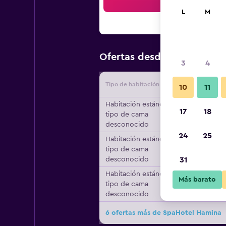
Bus
L
M
$154
Ofertas desde
/
Oferta m
3
4
Tipo de habitación
Proveedo
10
11
Habitación estándar,
17
18
tipo de cama
desconocido
24
25
Habitación estándar,
tipo de cama
desconocido
31
Habitación estándar,
Más barato
tipo de cama
desconocido
6 ofertas más de SpaHotel Hamina