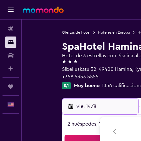
Vuelos
Ofertas de hotel
Hoteles en Europa
Ho
Alojamientos
SpaHotel Hamin
Autos
Hotel de 3 estrellas con Piscina al a
3 estrellas
Planifica con IA
Sibeliuskatu 32, 49400 Hamina, K
+358 5353 5555
Muy bueno
1.156 calificacion
8,1
Trips
Español
vie. 14/8
-
2 huéspedes, 1 habitación