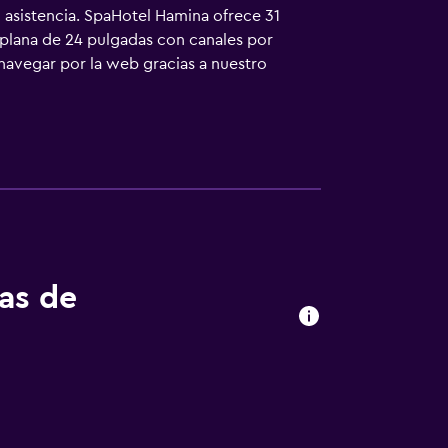
 asistencia. SpaHotel Hamina ofrece 31
a plana de 24 pulgadas con canales por
navegar por la web gracias a nuestro
 piscinas al aire libre y 4 piscinas cubiertas.
. Se pueden practicar las actividades de
osible que se aplique un recargo).
tas de