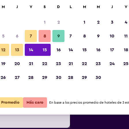
car
M
J
V
S
D
L
M
M
J
V
1
2
1
2
3
4
ás barata de precio por noche
5
6
7
8
9
7
8
9
10
11
Baño
r
Total noche
12
13
14
15
16
14
15
16
17
18
19
20
21
22
23
21
22
23
24
25
$154
Ver oferta
Fotos
26
27
28
29
30
28
29
30
$162
Ver oferta
Promedio
Más caro
En base a los precios promedio de hoteles de 3 est
$171
Ver oferta