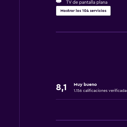
TV de pantalla plana
Mostrar los 104 servicios
Accesibilidad y adecuación
Unidad accesible para personas en 
Hipoalergénico
Para no fumadores
Lavabo bajo
Almohada sin plumas
Áreas designadas para fumadores
Muy bueno
8,1
Mascotas permitidas bajo consulta
1.156 calificaciones verificada
Accesibilidad
Ducha adaptada para silla de rued
Ascensor
Silla para ducha