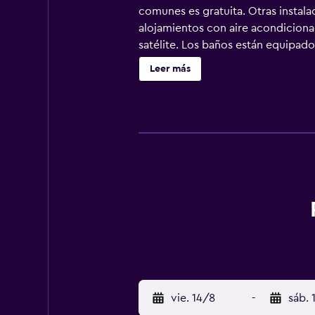
comunes es gratuita. Otras instala
alojamientos con aire acondicionad
satélite. Los baños están equipad
acceso a Internet wifi gratis. Se of
Leer más
Además de una piscina infantil, lo
ocio y esparcimiento que se indica
vie. 14/8
-
sáb. 