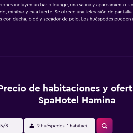
ciones incluyen un bar o lounge, una sauna y aparcamiento sin
o, minibar y caja fuerte. Se ofrece una televisión de pantall
os con ducha, bidé y secador de pelo. Los huéspedes pueden 
rece servicio de limpieza todos los días. En el alojamiento hay 2
s servicios de ocio y esparcimiento incluyen sauna y gimnasio
n más abajo en las instalaciones o cerca del alojamiento (es p
Precio de habitaciones y ofer
SpaHotel Hamina
15/8
2 huéspedes, 1 habitación