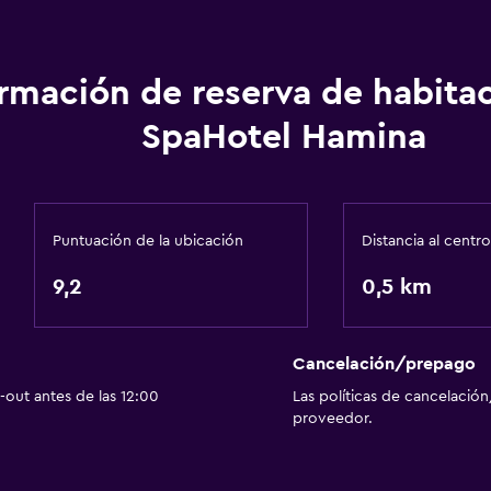
Gel de ducha
Papeleras
ormación de reserva de habita
Acondicionador
SpaHotel Hamina
 ascensor
Baño
Puntuación de la ubicación
Distancia al centro
Inodoro con cisterna alt
9,2
0,5 km
Secador de pelo
Bañera al aire libre
Baño público
Cancelación/prepago
out antes de las 12:00
Las políticas de cancelación
tadas
Albornoz
proveedor.
Baño privado
Ducha