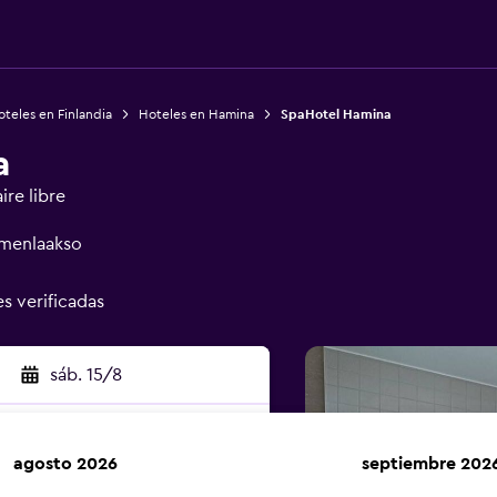
teles en Finlandia
Hoteles en Hamina
SpaHotel Hamina
a
ire libre
ymenlaakso
es verificadas
sáb. 15/8
agosto 2026
septiembre 202