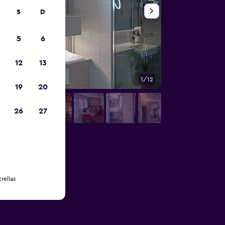
S
D
5
6
12
13
1/12
Habitación
19
20
26
27
rellas