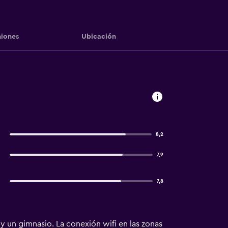
iones
Ubicación
8,2
7,9
7,8
 y un gimnasio. La conexión wifi en las zonas