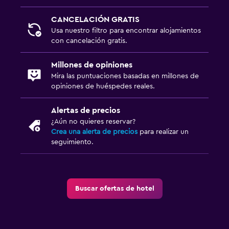
Tatami (piso tradicional japonés)
CANCELACIÓN GRATIS
Teléfono
Usa nuestro filtro para encontrar alojamientos
con cancelación gratis.
Alfombrado
Millones de opiniones
Estacionamiento y transporte
Mira las puntuaciones basadas en millones de
opiniones de huéspedes reales.
Carga de vehículos eléctricos
Estacionamiento gratuito
Alertas de precios
¿Aún no quieres reservar?
Estacionamiento privado
Crea una alerta de precios
para realizar un
seguimiento.
Sistema de entretenimiento
TV de pantalla plana
TV por cable o vía satélite
Buscar ofertas de hotel
TV