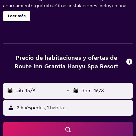
aparcamiento gratuito. Otras instalaciones incluyen una
sala de reuniones, servicio de tintorería y lavandería.
Leer más
Route Inn Grantia Hanyu Spa Resort ofrece 259
alojamientos con aire acondicionado, zapatillas y secador
de pelo. Se ofrece una televisión LCD con películas de
pago. Los baños están equipados con ducha y bañera
combinadas, inodoro con bidé electrónico y artículos de
higiene personal gratuitos. Los huéspedes pueden
Precio de habitaciones y ofertas de
navegar por la web gracias a nuestro acceso a Internet
Route Inn Grantia Hanyu Spa Resort
gratis (por cable y wifi). Los servicios para las personas de
negocios incluyen escritorio y teléfono. Se ofrece servicio
de limpieza todos los días. Se pueden practicar las
sáb. 15/8
-
dom. 16/8
actividades de ocio y esparcimiento que se indican más
abajo en las instalaciones o cerca del alojamiento (es
posible que se aplique un recargo).
2 huéspedes, 1 habitación