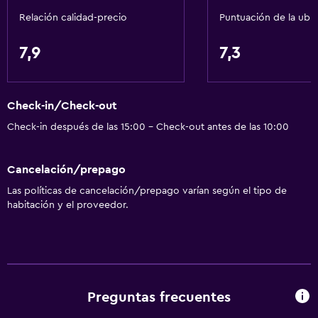
Relación calidad-precio
Puntuación de la ubi
Baño
Ducha
7,9
7,3
Tina de baño
Bidé
Check-in/Check-out
Secador de pelo
Check-in después de las 15:00 - Check-out antes de las 10:00
Aseo
Bañera al aire libre
Cancelación/prepago
Papel higiénico
Las políticas de cancelación/prepago varían según el tipo de
Cepillo de dientes
habitación y el proveedor.
Baño público
Baño privado
Accesibilidad y adecuación
Preguntas frecuentes
Habitaciones para no fumadores disponibles