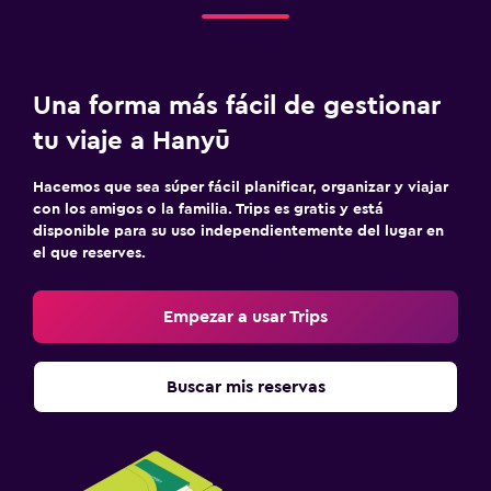
Lavandería
Lavandería
Servicios de lavandería/tintorería
Una forma más fácil de gestionar
Plancha para pantalones
tu viaje a Hanyū
Habitación
Hacemos que sea súper fácil planificar, organizar y viajar
Enchufe cerca de la cama
con los amigos o la familia. Trips es gratis y está
disponible para su uso independientemente del lugar en
Despertador
el que reserves.
Perchero
Empezar a usar Trips
Piscina y spa
Masajes
Buscar mis reservas
Sauna
Zona de trabajo