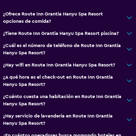
Accesibilidad
¿Ofrece Route Inn Grantia Hanyu Spa Resort
Ascensor
opciones de comida?
Ascensor disponible
¿Tiene Route Inn Grantia Hanyu Spa Resort piscina?
Almohada sin plumas
¿Cuál es el número de teléfono de Route Inn Grantia
Plantas superiores accesibles por ascensor
Hanyu Spa Resort?
Áreas designadas para fumadores
¿Hay wifi en Route Inn Grantia Hanyu Spa Resort?
Comedor
¿A qué hora es el check-out en Route Inn Grantia
Tetera eléctrica
Hanyu Spa Resort?
Restaurante
¿Cuánto cuesta una habitación en Route Inn Grantia
Tetera
Hanyu Spa Resort?
Nevera
¿Hay servicio de lavandería en Route Inn Grantia
Máquina expendedora (bebidas)
Hanyu Spa Resort?
¿En cuántos operadores busca momondo hoteles en