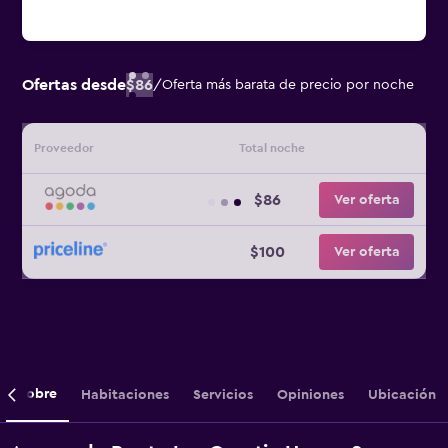
Ofertas desde
$86
/
Oferta más barata de precio por noche
Proveedor
Total noche
$86
Ver oferta
$100
Ver oferta
Sobre
Habitaciones
Servicios
Opiniones
Ubicación