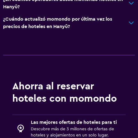
Servicios y facilidades
Hanyū?
Servicio de despertador
¿Cuándo actualizó momondo por última vez los
Instalaciones para reuniones
precios de hoteles en Hanyū?
Acceso con tarjeta
Recepción 24 horas
Habitaciones para fumadores disponibles
Actividades
Tina de agua termal
Ahorra al reservar
Sala de juegos
hoteles con momondo
Salón de belleza
Karaoke
Las mejores ofertas de hoteles para ti
General
Descubre más de 3 millones de ofertas de
hoteles y alojamientos en un solo lugar.
Pantuflas