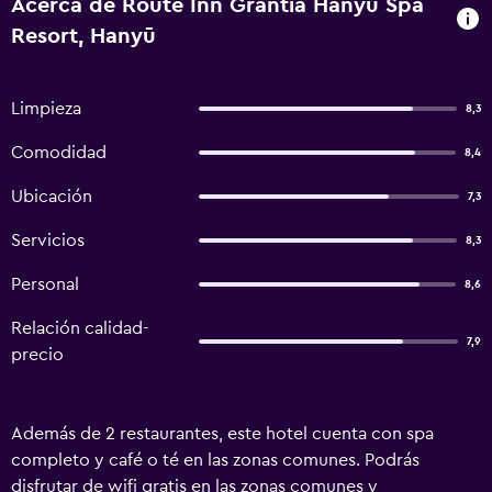
Acerca de Route Inn Grantia Hanyu Spa
Resort, Hanyū
Limpieza
8,3
Comodidad
8,4
Ubicación
7,3
Servicios
8,3
Personal
8,6
Relación calidad-
7,9
precio
Además de 2 restaurantes, este hotel cuenta con spa
completo y café o té en las zonas comunes. Podrás
disfrutar de wifi gratis en las zonas comunes y