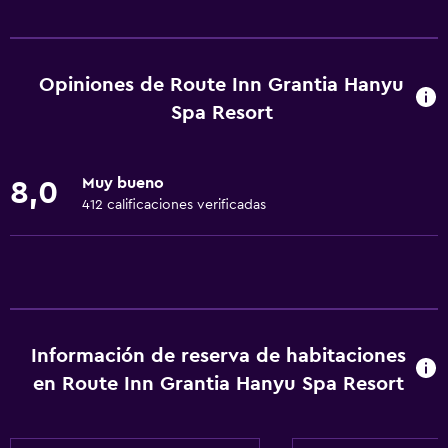
Servicios básicos
Wifi gratis
Wifi disponible en todas las instalaciones
Opiniones de Route Inn Grantia Hanyu
Internet
Spa Resort
Ropa de cama
Toallas
Muy bueno
8,0
Artículos de aseo gratis
412 calificaciones verificadas
Champú
Calefacción
Gel de ducha
Aire acondicionado
Información de reserva de habitaciones
Pijamas
en Route Inn Grantia Hanyu Spa Resort
Papeleras
Acondicionador