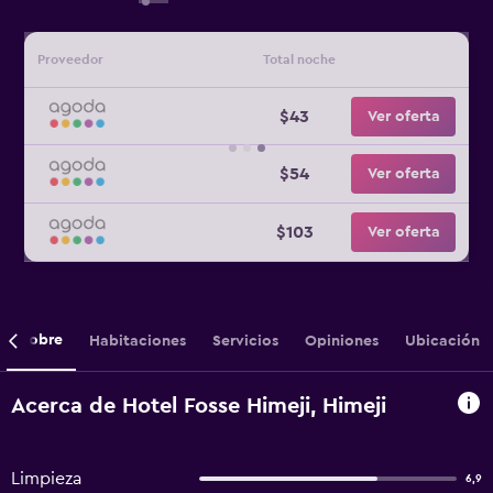
Proveedor
Total noche
$43
Ver oferta
$54
Ver oferta
$103
Ver oferta
Sobre
Habitaciones
Servicios
Opiniones
Ubicación
Acerca de Hotel Fosse Himeji, Himeji
Limpieza
6,9