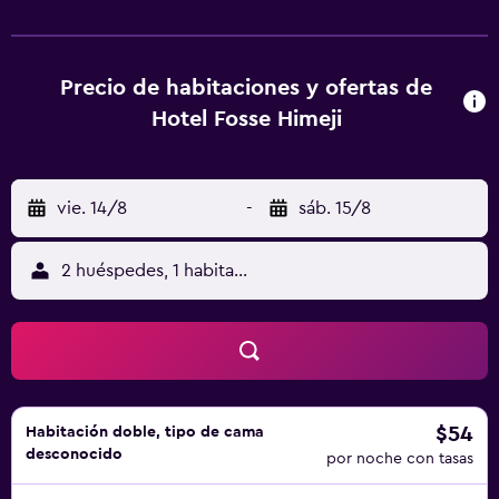
cama y toallas. Todas las unidades cuentan con nevera.
Miki History Museum está a 34 km del alojamiento, y Miki
City Horimitsu Art Museum está a 34 km. El aeropuerto
(Aeropuerto de Kobe) está a 67 km.
Precio de habitaciones y ofertas de
Hotel Fosse Himeji
vie. 14/8
-
sáb. 15/8
2 huéspedes, 1 habitación
$54
Habitación doble, tipo de cama
desconocido
por noche con tasas