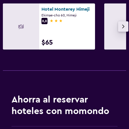
Hotel Monterey Himeji
Ekimae-cho 60, Himeji
3 estrellas
8,8
$65
Ahorra al reservar
hoteles con momondo