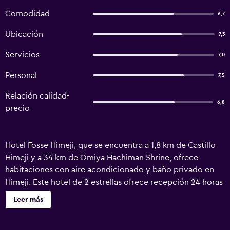
Comodidad
6,7
Ubicación
7,3
Servicios
7,0
Personal
7,5
Relación calidad-
6,8
precio
Hotel Fosse Himeji, que se encuentra a 1,8 km de Castillo
Himeji y a 34 km de Omiya Hachiman Shrine, ofrece
habitaciones con aire acondicionado y baño privado en
Himeji. Este hotel de 2 estrellas ofrece recepción 24 horas
y guardaequipaje. El hotel dispone de habitaciones
Leer más
familiares. En el hotel, todas las habitaciones disponen de
escritorio, TV de pantalla plana, baño privado, ropa de