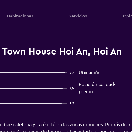
Habitaciones
Servicios
Opin
 Town House Hoi An, Hoi An
Ubicación
9,7
Relación calidad-
9,5
precio
9,3
n bar-cafetería y café o té en las zonas comunes. Podrás disfr
contrarás servicio de tintorería, lavandería y servicio de r