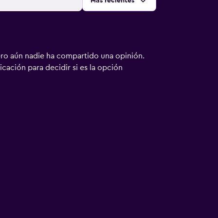
Ordenar por
:
Más recientes
ero aún nadie ha compartido una opinión.
bicación para decidir si es la opción