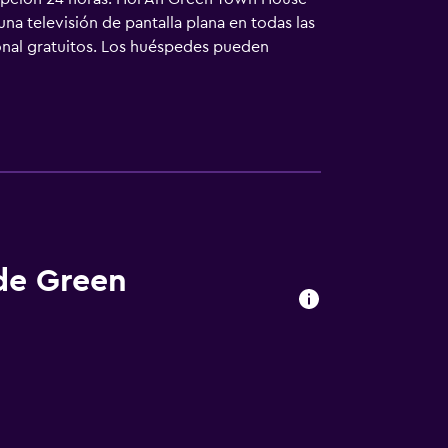
na televisión de pantalla plana en todas las
sonal gratuitos. Los huéspedes pueden
a todos los días. Se pueden practicar las
lojamiento (es posible que se aplique un
 de Green