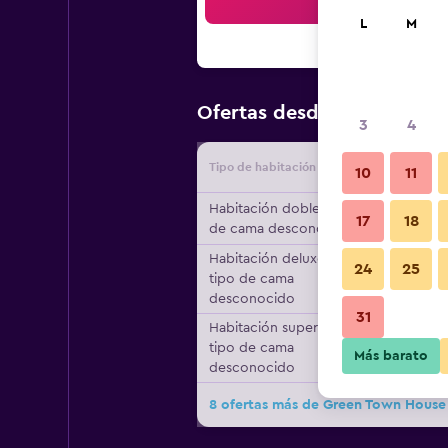
Bus
L
M
$12
Ofertas desde
/
Oferta más
3
4
Tipo de habitación
Proveedo
10
11
Habitación doble, tipo
17
18
de cama desconocido
Habitación deluxe,
24
25
tipo de cama
desconocido
31
Habitación superior,
tipo de cama
Más barato
desconocido
8 ofertas más de Green Town House