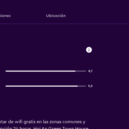
iones
Ubicación
8,7
9,0
utar de wifi gratis en las zonas comunes y
ecepción 24 horas. Hoi An Green Town House