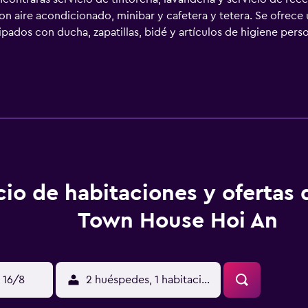
 aire acondicionado, minibar y cafetera y tetera. Se ofrece u
pados con ducha, zapatillas, bidé y artículos de higiene per
o acceso a Internet wifi gratis. Se ofrece servicio de limpiez
o que se indican más abajo en las instalaciones o cerca del a
cio de habitaciones y ofertas
Town House Hoi An
 16/8
2 huéspedes, 1 habitación