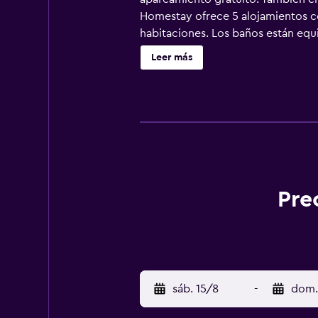
Homestay ofrece 5 alojamientos con
habitaciones. Los baños están equi
navegar por la web gracias a nuestr
Leer más
actividades de ocio y esparcimient
recargo).
Pre
sáb. 15/8
-
dom.