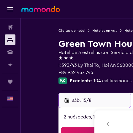
Vuelos
Ofertas de hotel
Hoteles en Asia
Hote
Alojamientos
Green Town Hou
Autos
Hotel de 3 estrellas con Servicio 
3 estrellas
Planifica con IA
K393/43 Ly Thai To, Hoi An 56000
+84 932 437 745
Excelente
104 calificaciones
9,0
Trips
Español
sáb. 15/8
-
2 huéspedes, 1 habitación