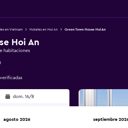
les en Vietnam
Hoteles en Hoi An
Green Town House Hoi An
se Hoi An
de habitaciones
0
 verificadas
dom. 16/8
agosto 2026
septiembre 202