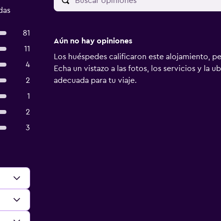
das
81
Aún no hay opiniones
11
Los huéspedes calificaron este alojamiento, p
4
Echa un vistazo a las fotos, los servicios y la u
2
adecuada para tu viaje.
1
2
3