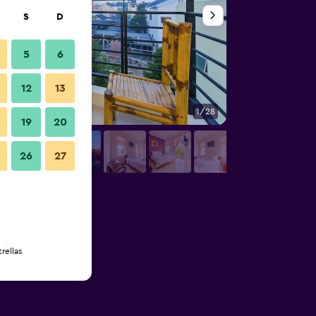
S
D
5
6
12
13
1/28
Patio
19
20
26
27
rellas