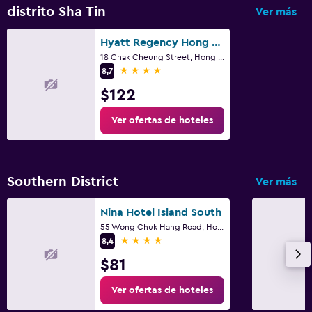
distrito Sha Tin
Ver más
Hyatt Regency Hong Kong Sha Tin
18 Chak Cheung Street, Hong Kong
4 estrellas
8,7
$122
Ver ofertas de hoteles
Southern District
Ver más
Nina Hotel Island South
55 Wong Chuk Hang Road, Hong Kong
4 estrellas
8,4
$81
Ver ofertas de hoteles