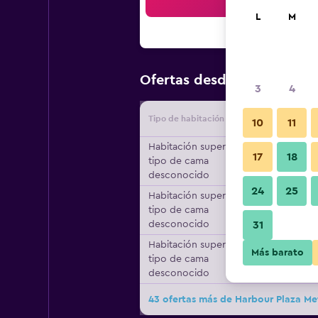
Bus
L
M
$75
Ofertas desde
/
Oferta má
3
4
Tipo de habitación
Proveedo
10
11
Habitación superior,
17
18
tipo de cama
desconocido
24
25
Habitación superior,
tipo de cama
desconocido
31
Habitación superior,
Más barato
tipo de cama
desconocido
43 ofertas más de Harbour Plaza Me