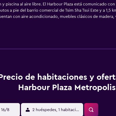
 y piscina al aire libre. El Harbour Plaza está comunicado con
utos a pie del barrio comercial de Tsim Sha Tsui Este y a 1,5 
 cuentan con aire acondicionado, muebles clásicos de madera, v
ina de ducha. El establecimiento dispone de piscina con vist
ficados. El Promenade sirve un abundante desayuno bufé, mie
Precio de habitaciones y ofer
Harbour Plaza Metropolis
 16/8
2 huéspedes, 1 habitación