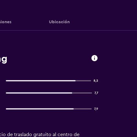
iones
Ubicación
ng
8,2
7,7
7,9
io de traslado gratuito al centro de