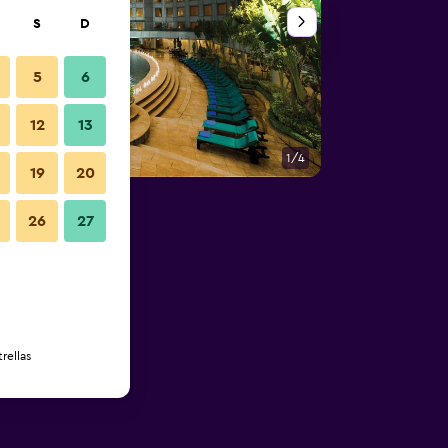
S
D
5
6
12
13
1/4
Restaurante
19
20
26
27
rellas