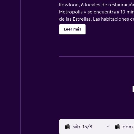
Kowloon, 6 locales de restauración
Metropolis y se encuentra a 10 min
de las Estrellas. Las habitaciones
puerto, caja fuerte y baño con cab
Leer más
bien equipado con monitores cuali
actuaciones en directo.
sáb. 15/8
-
dom.