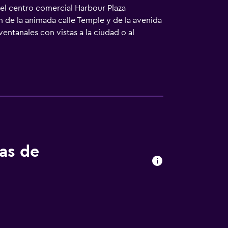
 el centro comercial Harbour Plaza
km de la animada calle Temple y de la avenida
entanales con vistas a la ciudad o al
as panorámicas al puerto Victoria y gimnasio
ntras que el Point ofrece bebidas con
tas de