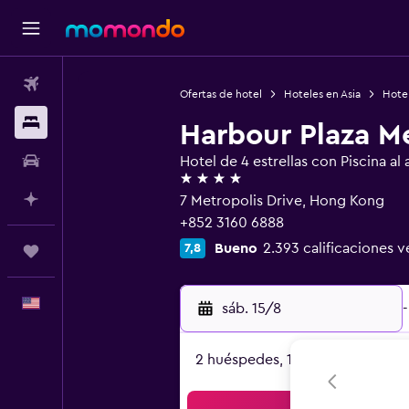
Vuelos
Ofertas de hotel
Hoteles en Asia
Hote
Alojamientos
Harbour Plaza Me
Autos
Hotel de 4 estrellas con Piscina al a
4 estrellas
Planifica con IA
7 Metropolis Drive, Hong Kong
+852 3160 6888
Bueno
2.393 calificaciones v
7,8
Trips
Español
sáb. 15/8
-
2 huéspedes, 1 habitación