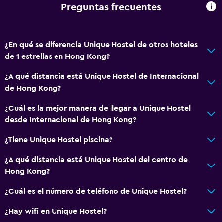
Preguntas frecuentes
General
Habitaciones familiares
Piso de mosaico/mármol
¿En qué se diferencia Unique Hostel de otros hoteles
de 1 estrellas en Hong Kong?
Pantuflas
Espacio de almacenamiento
¿A qué distancia está Unique Hostel de Internacional
de Hong Kong?
Servicios y facilidades
¿Cuál es la mejor manera de llegar a Unique Hostel
Renta de autos
desde Internacional de Hong Kong?
Servicio de despertador
¿Tiene Unique Hostel piscina?
Cambio de divisas
¿A qué distancia está Unique Hostel del centro de
Recepción 24 horas
Hong Kong?
¿Cuál es el número de teléfono de Unique Hostel?
Sistema de entretenimiento
TV de pantalla plana
¿Hay wifi en Unique Hostel?