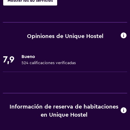
Mostrar los 40 servicios
Servicios básicos
Wifi gratis
Wifi disponible en todas las instalaciones
Opiniones de Unique Hostel
Internet
Gel de ducha
Bueno
7,9
Ropa de cama
524 calificaciones verificadas
Toallas
Ventilador
Aire acondicionado
Artículos de aseo gratis
Información de reserva de habitaciones
Champú
en Unique Hostel
Papeleras
Adaptador