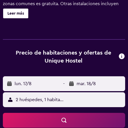
zonas comunes es gratuita. Otras instalaciones incluyen
asistencia turística y para la compra de entradas. Unique
Leer más
Hostel ofrece 12 alojamientos con aire acondicionado,
periódicos gratuitos y zapatillas. Se ofrece una televisión
LED con canales por cable de suscripción. Los baños están
equipados con ducha, bidé, artículos de higiene personal
gratuitos y secador de pelo. Este hotel en Kowloon ofrece
acceso a Internet wifi gratis. Se ofrece servicio de
Precio de habitaciones y ofertas de
limpieza todos los días y es posible solicitar tabla de
Unique Hostel
planchar con plancha.
lun. 17/8
-
mar. 18/8
2 huéspedes, 1 habitación