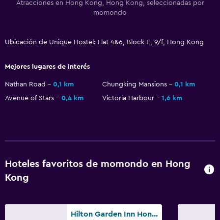
Zona de trabajo
Atracciones en Hong Kong, Hong Kong, seleccionadas por
momondo
Escritorio
Ubicación de Unique Hostel: Flat 4&6, Block E, 9/f, Hong Kong
Actividades
Acceso a la playa
Mejores lugares de interés
Nathan Road
0,1 km
Chungking Mansions
0,1 km
Salud y seguridad
Avenue of Stars
0,4 km
Victoria Harbour
1,6 km
Limpieza diaria
Hoteles favoritos de momondo en Hong
Kong
Hilton Garden Inn Hong Kong Mongkok