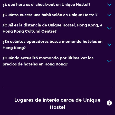
TV
¿A qué hora es el check-out en Unique Hostel?
¿Cuánto cuesta una habitación en Unique Hostel?
Comedor
Tetera eléctrica
¿Cuál es la distancia de Unique Hostel, Hong Kong, a
Hong Kong Cultural Centre?
Nevera
¿En cuántos operadores busca momondo hoteles en
Estacionamiento y transporte
Hong Kong?
Traslado aeropuerto
¿Cuándo actualizó momondo por última vez los
precios de hoteles en Hong Kong?
Lavandería
Lavandería
Habitación
Lugares de interés cerca de Unique
Enchufe cerca de la cama
Hostel