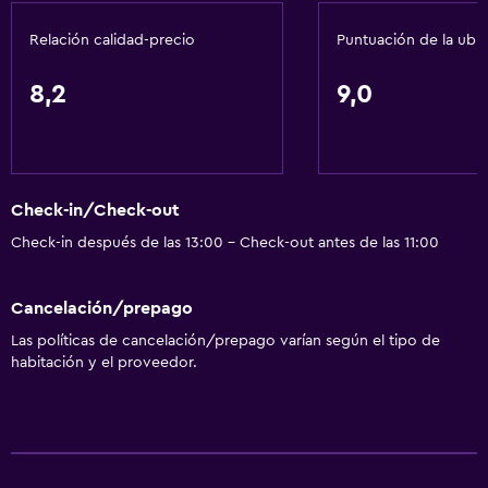
Relación calidad-precio
Puntuación de la ubi
Baño
Tina de baño
8,2
9,0
Secador de pelo
Aseo
Papel higiénico
Check-in/Check-out
Cepillo de dientes
Check-in después de las 13:00 - Check-out antes de las 11:00
Baño privado
Cancelación/prepago
Accesibilidad y adecuación
Las políticas de cancelación/prepago varían según el tipo de
Para no fumadores
habitación y el proveedor.
Ascensor
Ascensor disponible
Áreas designadas para fumadores