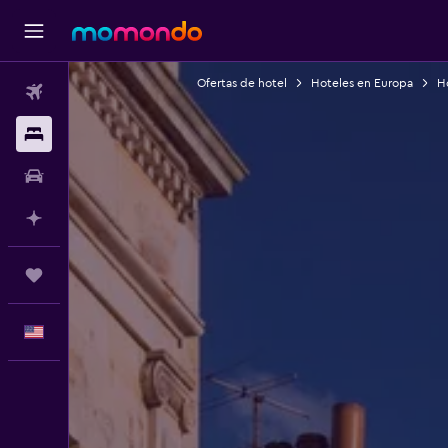
Ofertas de hotel
Hoteles en Europa
H
Vuelos
Alojamientos
Autos
Planifica con IA
Trips
Español