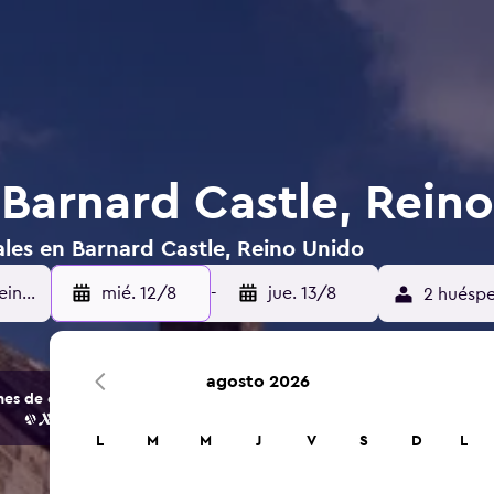
 Barnard Castle, Rein
ales en Barnard Castle, Reino Unido
mié. 12/8
-
jue. 13/8
2 huéspe
agosto 2026
s de opciones de hoteles y alojamientos.
L
M
M
J
V
S
D
L