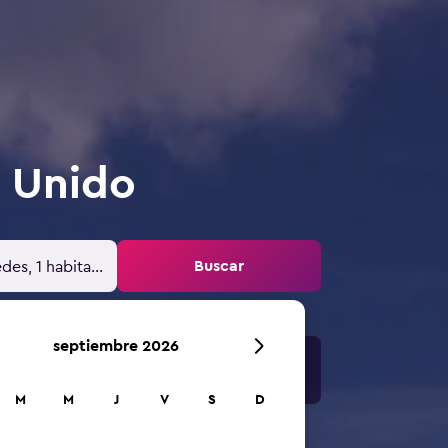
o Unido
Buscar
des, 1 habitación
septiembre 2026
M
M
J
V
S
D