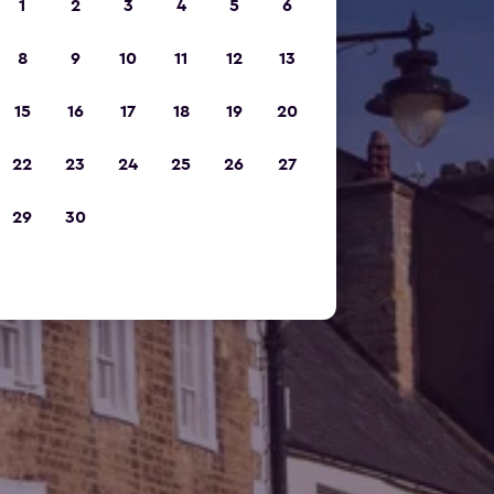
1
2
3
4
5
6
8
9
10
11
12
13
15
16
17
18
19
20
22
23
24
25
26
27
29
30