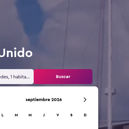
 Unido
Buscar
des, 1 habitación
septiembre 2026
L
M
M
J
V
S
D