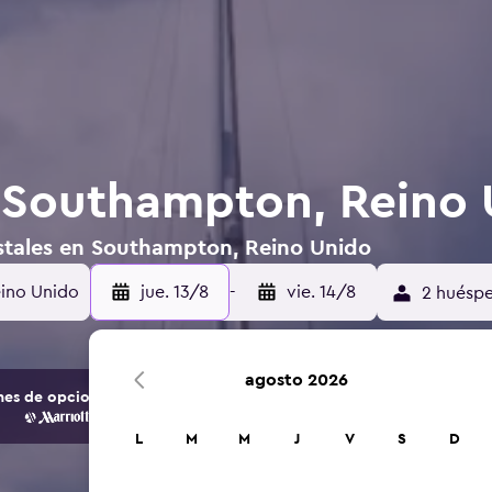
 Southampton, Reino
stales en Southampton, Reino Unido
eino Unido
jue. 13/8
-
vie. 14/8
2 huéspe
agosto 2026
s de opciones de hoteles y alojamientos.
L
M
M
J
V
S
D