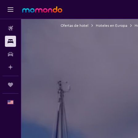
Ofertas de hotel
Hoteles en Europa
H
Vuelos
Alojamientos
Autos
Planifica con IA
Trips
Español