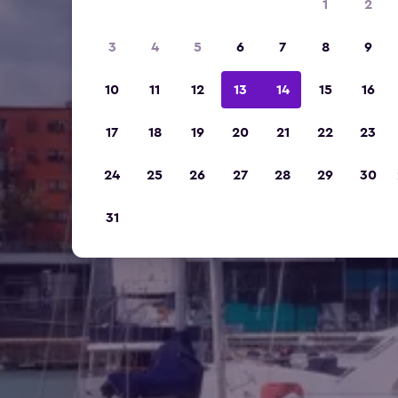
1
2
3
4
5
6
7
8
9
10
11
12
13
14
15
16
17
18
19
20
21
22
23
24
25
26
27
28
29
30
31