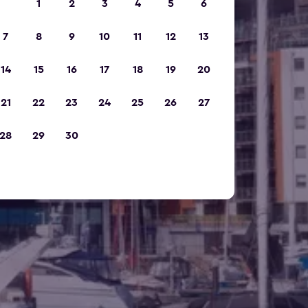
1
2
3
4
5
6
7
8
9
10
11
12
13
14
15
16
17
18
19
20
21
22
23
24
25
26
27
28
29
30