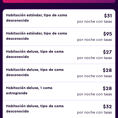
libre. Se pueden practicar las actividades de ocio y
esparcimiento que se indican más abajo en las
instalaciones o cerca del alojamiento (es posible que se
$31
Habitación estándar, tipo de cama
desconocido
aplique un recargo).
por noche con tasas
$95
Habitación estándar, tipo de cama
desconocido
por noche con tasas
$27
Habitación deluxe, tipo de cama
desconocido
por noche con tasas
$28
Habitación deluxe, tipo de cama
desconocido
por noche con tasas
$28
Habitación deluxe, 1 cama
extragrande
por noche con tasas
$32
Habitación deluxe, tipo de cama
desconocido
por noche con tasas