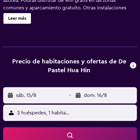
azotea. Podrás disfrutar de wifi gratis en las zonas
comunes y aparcamiento gratuito. Otras instalaciones
incluyen café o té en las zonas comunes, servicios de
Leer más
conserjería y servicio de tintorería. De Pastel Hotel ofrece
11 alojamientos, con acceso por pasillos exteriores y
minibar y caja fuerte. Las habitaciones disponen de
balcón. Todos los alojamientos tienen mobiliario diferente.
Se ofrece una televisión LCD de 40 pulgadas con canales
por cable. Los huéspedes pueden utilizar los siguientes
Precio de habitaciones y ofertas de De
servicios disponibles en las habitaciones: frigorífico y
Pastel Hua Hin
cafetera y tetera. Los baños están equipados con ducha
con cabezal de ducha tipo lluvia, albornoces, zapatillas y
bidé. Este hotel en Hua Hin ofrece acceso a Internet wifi
sáb. 15/8
-
dom. 16/8
gratis con una velocidad de 50 Mbps o más. Los servicios
para las personas de negocios incluyen escritorio y
teléfono. Las habitaciones también incluyen botella de
2 huéspedes, 1 habitación
agua gratuita y secador de pelo. Se ofrece servicio de
limpieza todos los días. Los servicios de ocio y
esparcimiento en este hotel incluyen una piscina al aire