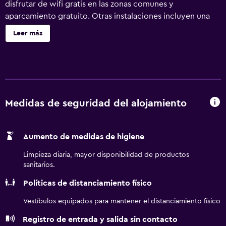
disfrutar de wifi gratis en las zonas comunes y
aparcamiento gratuito. Otras instalaciones incluyen una
zona para conferencias, servicio de tintorería y lavandería.
Leer más
Holiday Inn Huntingdon - Racecourse by IHG ofrece 99
alojamientos con aire acondicionado, caja fuerte y
secador de pelo. Cabe destacar que este alojamiento
permite a sus clientes elegir el tipo de almohada. Se
ofrece televisión por satélite. Los baños están equipados
con ducha. Este hotel en Huntingdon ofrece acceso a
Medidas de seguridad del alojamiento
Internet por cable y wifi gratis. Entre las comodidades
especialmente pensadas para las personas en viaje de
Aumento de medidas de higiene
negocios se incluyen escritorio, sillas de oficina y
teléfono. Las habitaciones también incluyen tabla de
Limpieza diaria, mayor disponibilidad de productos
planchar con plancha y cortinas opacas. Se ofrece servicio
sanitarios.
de limpieza todos los días. Los servicios de ocio y
Políticas de distanciamiento físico
esparcimiento en este hotel incluyen gimnasio.
Vestíbulos equipados para mantener el distanciamiento físico
Registro de entrada y salida sin contacto