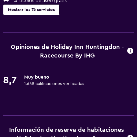
Artículos de aseo gratis
Mostrar los 76 servicios
Servicios básicos
Wifi gratis
Wifi disponible en todas las instalaciones
Opiniones de Holiday Inn Huntingdon -
Internet
Racecourse By IHG
Ropa de cama
Toallas
Muy bueno
8,7
Extinguidor
1.668 calificaciones verificadas
Artículos de aseo gratis
Alarma de humo
Calefacción
Aire acondicionado
Información de reserva de habitaciones
Toallas/ropa de cama (cargo adicional)