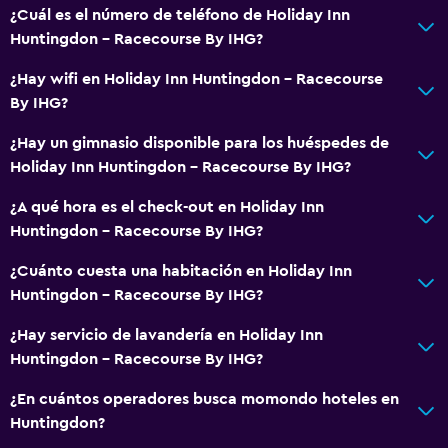
Tina de baño
¿Cuál es el número de teléfono de Holiday Inn
Huntingdon - Racecourse By IHG?
Secador de pelo
Aseo
¿Hay wifi en Holiday Inn Huntingdon - Racecourse
By IHG?
Papel higiénico
Albornoz
¿Hay un gimnasio disponible para los huéspedes de
Holiday Inn Huntingdon - Racecourse By IHG?
Baño privado
Ducha italiana
¿A qué hora es el check-out en Holiday Inn
Huntingdon - Racecourse By IHG?
Comedor
¿Cuánto cuesta una habitación en Holiday Inn
Tetera eléctrica
Huntingdon - Racecourse By IHG?
Minibar
¿Hay servicio de lavandería en Holiday Inn
Bar de tapas
Huntingdon - Racecourse By IHG?
Restaurante
¿En cuántos operadores busca momondo hoteles en
Bar/lounge
Huntingdon?