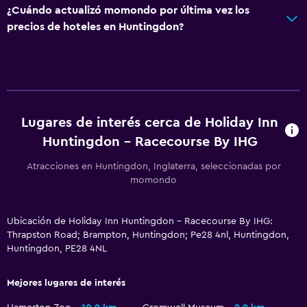
Nevera
¿Cuándo actualizó momondo por última vez los
La comida se puede entregar en el alojamiento
precios de hoteles en Huntingdon?
Mesa de comedor
General
Habitaciones familiares
Lugares de interés cerca de Holiday Inn
Zona de estar
Huntingdon - Racecourse By IHG
Posibilidad de habitaciones conectadas
Atracciones en Huntingdon, Inglaterra, seleccionadas por
Sofá
momondo
Teléfono
Alfombrado
Ubicación de Holiday Inn Huntingdon - Racecourse By IHG:
Thrapston Road; Brampton, Huntingdon; Pe28 4nl, Huntingdon,
Huntingdon, PE28 4NL
Estacionamiento y transporte
Carga de vehículos eléctricos
Mejores lugares de interés
Estacionamiento gratuito