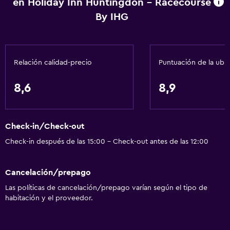
en Holiday Inn Huntingdon - Racecourse
Papeleras
By IHG
Accesibilidad y adecuación
Unidad ubicada en la planta baja
Relación calidad-precio
Puntuación de la ubi
Unidad accesible para personas en silla de ruedas
Mascotas permitidas bajo consulta (pueden aplicar cargos
8,6
8,9
extra)
Accesibilidad
Check-in/Check-out
Ascensor
Check-in después de las 15:00 - Check-out antes de las 12:00
Silla para ducha
Estacionamiento accesible
Cancelación/prepago
Para no fumadores
Las políticas de cancelación/prepago varían según el tipo de
Inodoro con barras de apoyo
habitación y el proveedor.
Plantas superiores accesibles por ascensor
Áreas designadas para fumadores