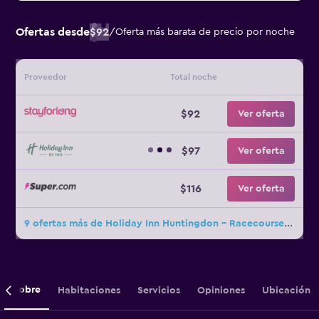
Ofertas desde
$92
/
Oferta más barata de precio por noche
Proveedor
Total noche
$92
Ver oferta
$97
Ver oferta
$116
Ver oferta
9 ofertas más de Holiday Inn Huntingdon - Racecourse By IHG
Sobre
Habitaciones
Servicios
Opiniones
Ubicación