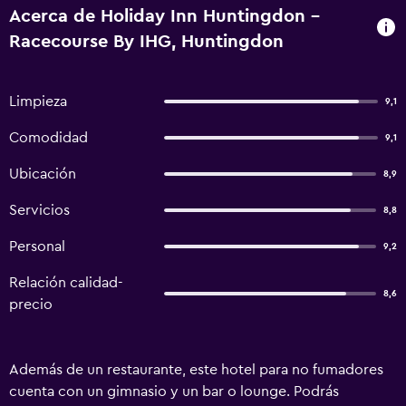
Acerca de Holiday Inn Huntingdon -
Racecourse By IHG, Huntingdon
Limpieza
9,1
Comodidad
9,1
Ubicación
8,9
Servicios
8,8
Personal
9,2
Relación calidad-
8,6
precio
Además de un restaurante, este hotel para no fumadores
cuenta con un gimnasio y un bar o lounge. Podrás