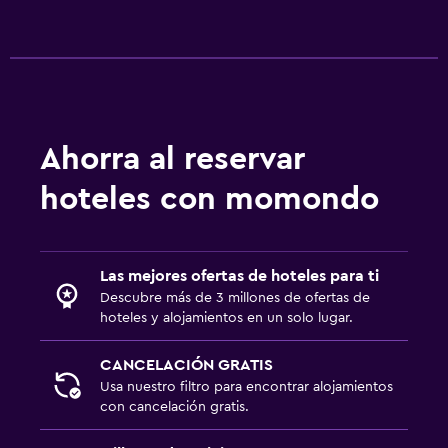
Armario o clóset
Sistema de entretenimiento
TV de pantalla plana
TV
Ahorra al reservar
hoteles con momondo
Actividades
Juegos de mesa/rompecabezas
Compras
Las mejores ofertas de hoteles para ti
Descubre más de 3 millones de ofertas de
hoteles y alojamientos en un solo lugar.
Salud y seguridad
Limpieza diaria
CANCELACIÓN GRATIS
Usa nuestro filtro para encontrar alojamientos
Cámaras CCTV en zonas comunes
con cancelación gratis.
Ideal para familias