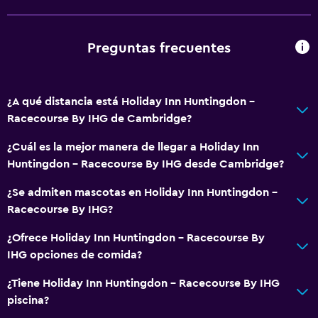
Servicios y facilidades
Preguntas frecuentes
Salas de conferencia
Servicio de despertador
¿A qué distancia está Holiday Inn Huntingdon -
Caja fuerte
Racecourse By IHG de Cambridge?
Instalaciones para reuniones
¿Cuál es la mejor manera de llegar a Holiday Inn
Servicio de habitaciones
Huntingdon - Racecourse By IHG desde Cambridge?
Acceso con tarjeta
¿Se admiten mascotas en Holiday Inn Huntingdon -
Check-out exprés
Racecourse By IHG?
Botella de agua
¿Ofrece Holiday Inn Huntingdon - Racecourse By
Recepción 24 horas
IHG opciones de comida?
Baño
¿Tiene Holiday Inn Huntingdon - Racecourse By IHG
piscina?
Ducha