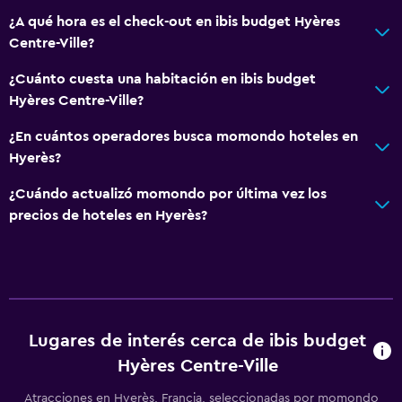
Servicios y facilidades
¿A qué hora es el check-out en ibis budget Hyères
Centre-Ville?
Check-out exprés
Check-in/check-out privado
¿Cuánto cuesta una habitación en ibis budget
Hyères Centre-Ville?
Recepción 24 horas
Acceso con tarjeta
¿En cuántos operadores busca momondo hoteles en
Hyerès?
Sistema de entretenimiento
¿Cuándo actualizó momondo por última vez los
TV de pantalla plana
precios de hoteles en Hyerès?
Sala de estar/TV compartida
General
Habitaciones familiares
Lugares de interés cerca de ibis budget
Espacio de almacenamiento
Hyères Centre-Ville
Aire libre
Atracciones en Hyerès, Francia, seleccionadas por momondo