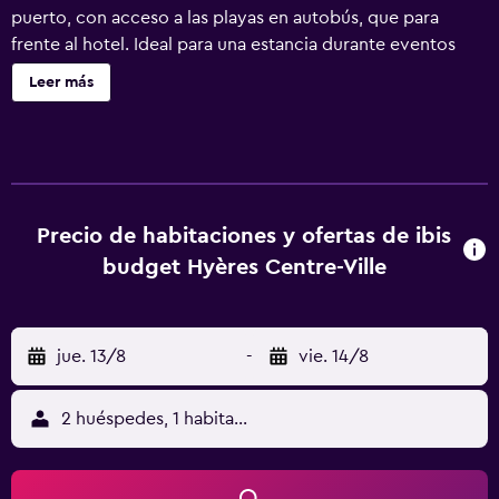
puerto, con acceso a las playas en autobús, que para
frente al hotel. Ideal para una estancia durante eventos
deportivos o culturales. Todo nuestro equipo está
Leer más
deseando hacer que su estancia bajo el sol de Hyères sea
memorable. Nos complace anunciar que hemos obtenido
el certificado Llave Verde.
Precio de habitaciones y ofertas de ibis
budget Hyères Centre-Ville
jue. 13/8
-
vie. 14/8
2 huéspedes, 1 habitación