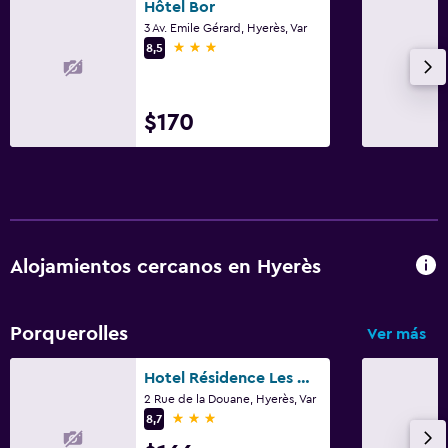
Hôtel Bor
3 Av. Emile Gérard, Hyerès, Var
3 estrellas
8,5
$170
Alojamientos cercanos en Hyerès
Porquerolles
Ver más
Hotel Résidence Les Mèdes
2 Rue de la Douane, Hyerès, Var
3 estrellas
8,7