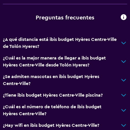
Ducha
Baño privado
Preguntas frecuentes
Comedor
La comida se puede entregar en el alojamiento
¿A qué distancia está ibis budget Hyères Centre-Ville
de Tolón Hyeres?
Máquina expendedora (bebidas)
Máquina expendedora (botanas)
¿Cuál es la mejor manera de llegar a ibis budget
Hyères Centre-Ville desde Tolón Hyeres?
Bar de tapas
¿Se admiten mascotas en ibis budget Hyères
Salud y seguridad
Centre-Ville?
Limpieza diaria
¿Tiene ibis budget Hyères Centre-Ville piscina?
Seguridad las 24 horas
¿Cuál es el número de teléfono de ibis budget
Botiquín de primeros auxilios
Hyères Centre-Ville?
Cámaras CCTV en zonas comunes
¿Hay wifi en ibis budget Hyères Centre-Ville?