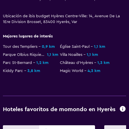
Terraza/patio
Ubicación de ibis budget Hyères Centre-Ville: 14, Avenue De La
1Ere Division Brosset, 83400 Hyerès, Var
Zona de trabajo
Fax/fotocopiadora
Mejores lugares de interés
Tour des Templiers
0,9 km
Église Saint-Paul
1,1 km
Actividades
Parque Olbius Riquier
1,1 km
Villa Noailles
1,1 km
Casino
Parc St-Bernard
1,2 km
Château d'Hyères
1,3 km
Kiddy Parc
3,8 km
Magic World
4,3 km
Piscina
Piscina al aire libre
Hoteles favoritos de momondo en Hyerès