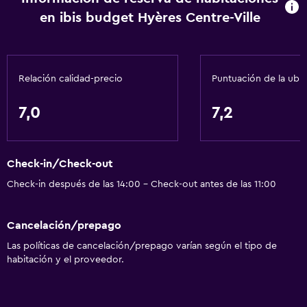
Servicios básicos
en ibis budget Hyères Centre-Ville
Wifi gratis
Wifi disponible en todas las instalaciones
Internet
Relación calidad-precio
Puntuación de la ubi
Gel de ducha
7,0
7,2
Extinguidor
Aire acondicionado
Check-in/Check-out
Alarma de humo
Check-in después de las 14:00 - Check-out antes de las 11:00
Calefacción
Papeleras
Cancelación/prepago
Las políticas de cancelación/prepago varían según el tipo de
Baño
habitación y el proveedor.
Aseo
Papel higiénico