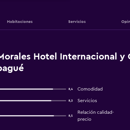
Habitaciones
Servicios
Opin
orales Hotel Internacional y
bagué
Comodidad
8,4
Servicios
8,2
Relación calidad-
8,5
precio