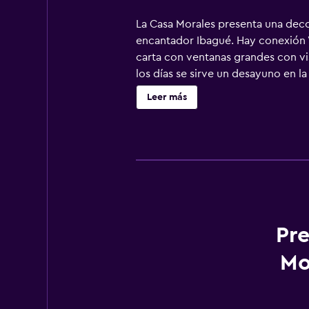
La Casa Morales presenta una deco
encantador Ibagué. Hay conexión Wi
carta con ventanas grandes con vist
los días se sirve un desayuno en l
muebles de madera oscura con colc
Leer más
minutos a pie y el centro comercia
cuenta con recepción 24 horas.
Pre
Mo