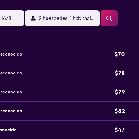
 16/8
2 huéspedes, 1 habitación
$70
esconocido
$78
esconocido
$79
esconocido
$82
esconocido
$47
conocido