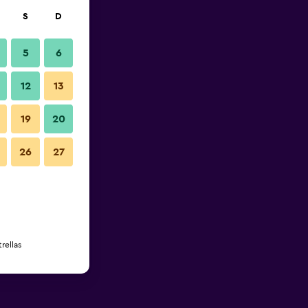
S
D
5
6
12
13
19
20
26
27
rellas