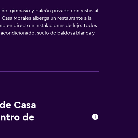
ño, gimnasio y balcón privado con vistas al
 Casa Morales alberga un restaurante a la
ano en directo e instalaciones de lujo. Todos
re acondicionado, suelo de baldosa blanca y
. El parque Bolívar se encuentra a 5
está a 30 minutos en coche. La Casa Morales
 de Casa
entro de