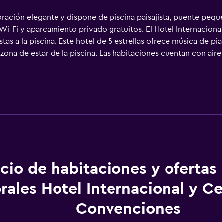
ración elegante y dispone de piscina paisajista, puente peque
-Fi y aparcamiento privado gratuitos. El Hotel Internacional
as a la piscina. Este hotel de 5 estrellas ofrece música de pi
a zona de estar de la piscina. Las habitaciones cuentan con ai
has de mostaza. Algunos baños incluyen bañera. TV y minibar
l La Quinta, a 10 minutos en coche. El aeropuerto de Perales 
cio de habitaciones y ofertas
rales Hotel Internacional y C
Convenciones