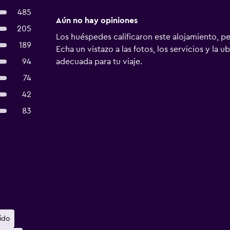
485
Aún no hay opiniones
205
Los huéspedes calificaron este alojamiento, p
189
Echa un vistazo a las fotos, los servicios y la u
94
adecuada para tu viaje.
74
42
83
uido