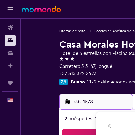
Vuelos
Ofertas de hotel
Hoteles en América del 
Alojamientos
Casa Morales Ho
Autos
Hotel de 3 estrellas con Piscina (c
3 estrellas
Planifica con IA
Carretera 3 3-47, Ibagué
+57 315 372 2423
Bueno
1.172 calificaciones ve
7,9
Trips
Español
sáb. 15/8
-
2 huéspedes, 1 habitación