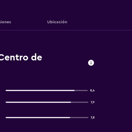
iones
Ubicación
 Centro de
8,4
7,9
7,8