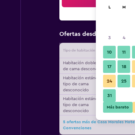
Bus
L
M
$47
Ofertas desde
/
Oferta má
3
4
Tipo de habitación
Proveedo
10
11
Habitación doble, tipo
17
18
de cama desconocido
Habitación estándar,
24
25
tipo de cama
desconocido
31
Habitación estándar,
tipo de cama
Más barato
desconocido
5 ofertas más de Casa Morales Hotel
Convenciones