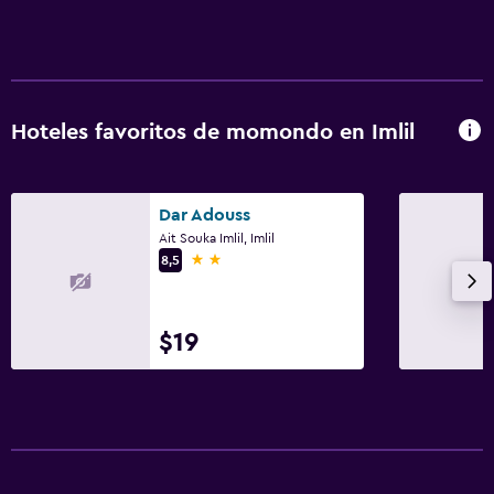
Hoteles favoritos de momondo en Imlil
Dar Adouss
Ait Souka Imlil, Imlil
2 estrellas
8,5
$19