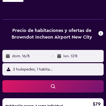
Oficina del Green Climate Fund, a 28 km de Estación de
Incheon y a 13 min a pie de Estación Unseo. El hotel tiene
centro de fitness, recepción 24 horas y wifi gratis en todo
el alojamiento. Gimpo International Airport Station está a
36 km del alojamiento, y Estación de Yeongdeungpo está
a 48 km. El aeropuerto (Aeropuerto internacional de
Precio de habitaciones y ofertas de
Incheon) está a 4 km.
Browndot Incheon Airport New City
dom. 16/8
-
lun. 17/8
2 huéspedes, 1 habitación
$79