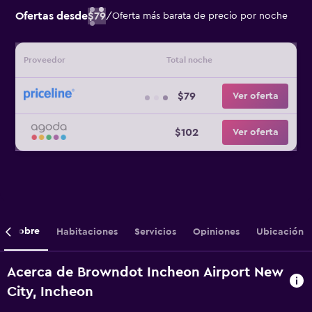
Ofertas desde
$79
/
Oferta más barata de precio por noche
Proveedor
Total noche
$79
Ver oferta
$102
Ver oferta
Sobre
Habitaciones
Servicios
Opiniones
Ubicación
Acerca de Browndot Incheon Airport New
City, Incheon