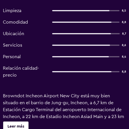
Limpieza
8,5
Comodidad
8,8
Ubicación
8,7
Servicios
8,6
Personal
8,4
Relación calidad-
8,8
precio
Browndot Incheon Airport New City está muy bien
situado en el barrio de Jung-gu, Incheon, a 6,7 km de
Estación Cargo Terminal del aeropuerto Internacional de
Incheon, a 22 km de Estadio Incheon Asiad Main y a 23 km
de Songdo Convensia. El alojamiento está a 24 km de
Leer más