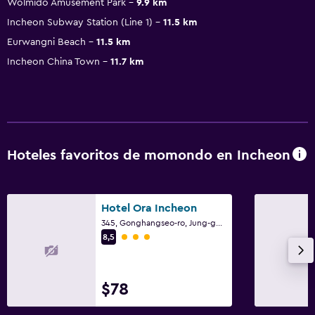
Wolmido Amusement Park
9.9 km
Incheon Subway Station (Line 1)
11.5 km
Eurwangni Beach
11.5 km
Incheon China Town
11.7 km
Hoteles favoritos de momondo en Incheon
Hotel Ora Incheon
345, Gonghangseo-ro, Jung-gu, Incheon
Categoría 3
8,5
$78