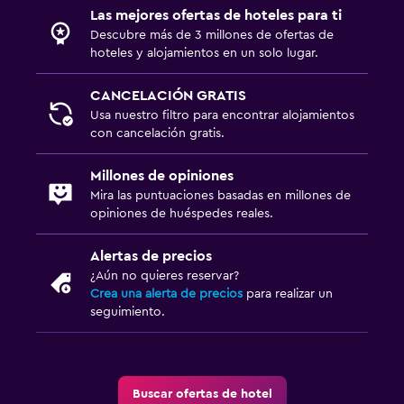
Las mejores ofertas de hoteles para ti
TV de pantalla plana
Descubre más de 3 millones de ofertas de
TV por cable o vía satélite
hoteles y alojamientos en un solo lugar.
TV
CANCELACIÓN GRATIS
Usa nuestro filtro para encontrar alojamientos
Habitación
con cancelación gratis.
Cama plegable
Millones de opiniones
Enchufe cerca de la cama
Mira las puntuaciones basadas en millones de
opiniones de huéspedes reales.
Sofá cama
Armario o clóset
Alertas de precios
¿Aún no quieres reservar?
Crea una alerta de precios
para realizar un
Lavandería
seguimiento.
Lavandería
Servicios de lavandería/tintorería
Plancha y tabla de planchar
Buscar ofertas de hotel