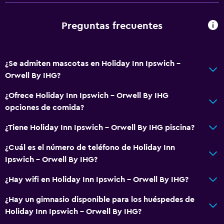
Calefacción
Gel de ducha
Preguntas frecuentes
Papeleras
Acondicionador
¿Se admiten mascotas en Holiday Inn Ipswich -
Orwell By IHG?
Baño
¿Ofrece Holiday Inn Ipswich - Orwell By IHG
Inodoro adaptado
opciones de comida?
Ducha
¿Tiene Holiday Inn Ipswich - Orwell By IHG piscina?
Inodoro con cisterna alta
Tina de baño
¿Cuál es el número de teléfono de Holiday Inn
Ipswich - Orwell By IHG?
Secador de pelo
Aseo
¿Hay wifi en Holiday Inn Ipswich - Orwell By IHG?
Papel higiénico
¿Hay un gimnasio disponible para los huéspedes de
Albornoz
Holiday Inn Ipswich - Orwell By IHG?