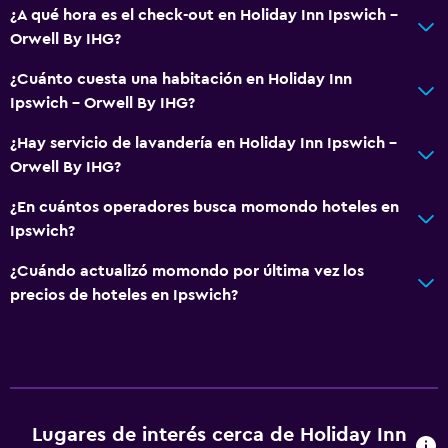
Baño privado
¿A qué hora es el check-out en Holiday Inn Ipswich -
Orwell By IHG?
Comedor
¿Cuánto cuesta una habitación en Holiday Inn
Tetera eléctrica
Ipswich - Orwell By IHG?
Minibar
¿Hay servicio de lavandería en Holiday Inn Ipswich -
Menús para dietas especiales (bajo petición)
Orwell By IHG?
Restaurante
¿En cuántos operadores busca momondo hoteles en
Bar/lounge
Ipswich?
Desayuno en la habitación
¿Cuándo actualizó momondo por última vez los
Tetera/cafetera
precios de hoteles en Ipswich?
Tetera
La comida se puede entregar en el alojamiento
Servicios y facilidades
Lugares de interés cerca de Holiday Inn
Salas de conferencia