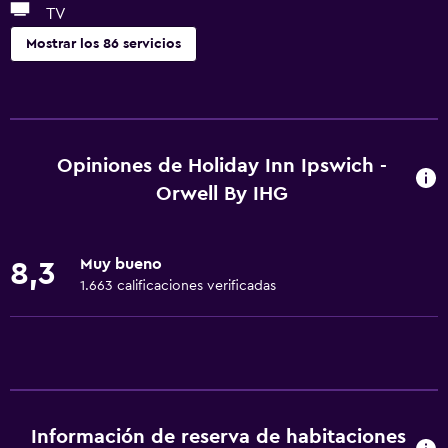
TV
Mostrar los 86 servicios
Accesibilidad y adecuación
Unidad accesible para personas en silla de ruedas
Mascotas permitidas bajo consulta (pueden aplicar cargos
Opiniones de Holiday Inn Ipswich -
extra)
Orwell By IHG
Accesibilidad
Ascensor
Muy bueno
8,3
Ascensor disponible
1.663 calificaciones verificadas
Estacionamiento accesible
Tina de baño adaptada
Para no fumadores
Lavabo bajo
Almohada sin plumas
Información de reserva de habitaciones