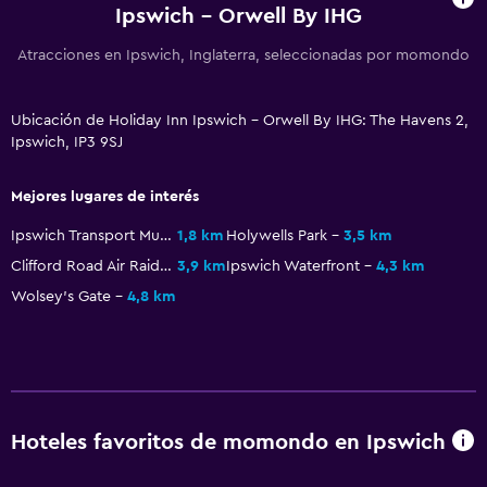
Ipswich - Orwell By IHG
Servicio de despertador
Caja fuerte
Atracciones en Ipswich, Inglaterra, seleccionadas por momondo
Instalaciones para reuniones
Ubicación de Holiday Inn Ipswich - Orwell By IHG: The Havens 2,
Servicio de habitaciones
Ipswich, IP3 9SJ
Acceso con tarjeta
Check-out exprés
Mejores lugares de interés
Botella de agua
Ipswich Transport Museum
1,8 km
Holywells Park
3,5 km
Recepción 24 horas
Clifford Road Air Raid Shelter
3,9 km
Ipswich Waterfront
4,3 km
Wolsey's Gate
4,8 km
General
Habitaciones familiares
Zona de estar
Pantuflas
Hoteles favoritos de momondo en Ipswich
Posibilidad de habitaciones conectadas