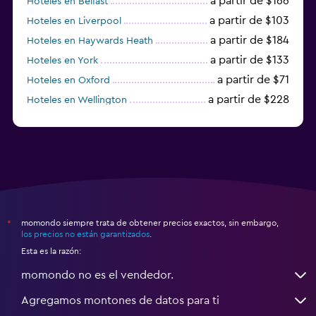
a partir de $166
Hoteles en Belfast
a partir de $103
Hoteles en Liverpool
a partir de $184
Hoteles en Haywards Heath
a partir de $133
Hoteles en York
a partir de $71
Hoteles en Oxford
a partir de $228
Hoteles en Wellington
a partir de $231
Hoteles en Appleby-in-Westmorland
momondo siempre trata de obtener precios exactos, sin embargo,
*
los precios no están garantizados
.
Esta es la razón:
momondo no es el vendedor.
Agregamos montones de datos para ti