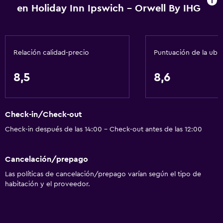
en Holiday Inn Ipswich - Orwell By IHG
Inodoro con barras de apoyo
Plantas superiores accesibles por ascensor
Áreas designadas para fumadores
Relación calidad-precio
Puntuación de la ubi
Servicios básicos
8,5
8,6
Wifi gratis
Wifi disponible en todas las instalaciones
Check-in/Check-out
Internet
Check-in después de las 14:00 - Check-out antes de las 12:00
Ropa de cama
Toallas
Cancelación/prepago
Extinguidor
Las políticas de cancelación/prepago varían según el tipo de
Artículos de aseo gratis
habitación y el proveedor.
Champú
Alarma de humo