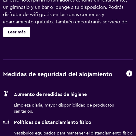
En este hotel para no fumadores tendrás un restaurante,
un gimnasio y un bar o lounge a tu disposición. Podrás
disfrutar de wifi gratis en las zonas comunes y
aparcamiento gratuito. También encontrarás servicio de
habitaciones las 24 horas, una zona para conferencias y
Leer más
servicio de tintorería. Holiday Inn Ipswich Orwell by IHG
ofrece 60 alojamientos con minibar y caja fuerte. Cabe
destacar que este alojamiento permite a sus clientes elegir
el tipo de almohada. Se ofrece una televisión de pantalla
plana con canales por satélite y películas de pago. Los
baños están equipados con ducha y secador de pelo. Los
Medidas de seguridad del alojamiento
huéspedes pueden navegar por la web gracias a nuestro
acceso a Internet wifi gratis. Los servicios para las
Aumento de medidas de higiene
personas de negocios incluyen escritorio y teléfono. Se
ofrece servicio de limpieza todos los días. Los servicios de
Limpieza diaria, mayor disponibilidad de productos
ocio y esparcimiento en este hotel incluyen gimnasio.
sanitarios.
Políticas de distanciamiento físico
Vestíbulos equipados para mantener el distanciamiento físico