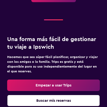
Zona de trabajo
Fax/fotocopiadora
Escritorio
Actividades
Una forma más fácil de gestionar
Juegos de mesa/rompecabezas
tu viaje a Ipswich
Golf
Hacemos que sea súper fácil planificar, organizar y viajar
con los amigos o la familia. Trips es gratis y está
Ideal para familias
disponible para su uso independientemente del lugar en
el que reserves.
Cuna/cama nido disponibles
Comidas para niños
Empezar a usar Trips
Estacionamiento y transporte
Buscar mis reservas
Estacionamiento gratuito