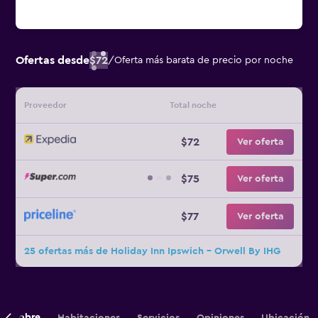
Ofertas desde
$72
/
Oferta más barata de precio por noche
Proveedor
Total noche
$72
Ver oferta
$75
Ver oferta
$77
Ver oferta
25 ofertas más de Holiday Inn Ipswich - Orwell By IHG
Sobre
Habitaciones
Servicios
Opiniones
Ubicación