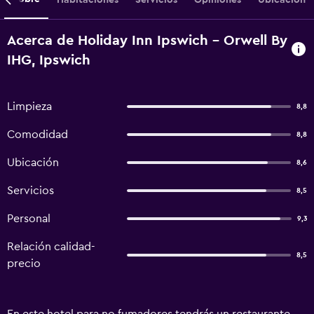
Acerca de Holiday Inn Ipswich - Orwell By
IHG, Ipswich
Limpieza
8,8
Comodidad
8,8
Ubicación
8,6
Servicios
8,5
Personal
9,3
Relación calidad-
8,5
precio