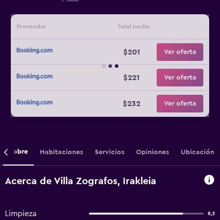
Proveedor
Total noche
$201
Ver oferta
$221
Ver oferta
$232
Ver oferta
Sobre
Habitaciones
Servicios
Opiniones
Ubicación
Acerca de Villa Zografos, Irakleia
Limpieza
8,2