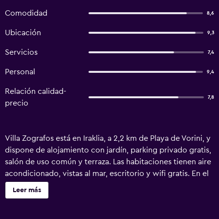
Comodidad
8,6
Ubicación
9,3
Servicios
7,4
Personal
9,4
Relación calidad-
7,8
precio
Villa Zografos está en Iraklia, a 2,2 km de Playa de Vorini, y
dispone de alojamiento con jardín, parking privado gratis,
salón de uso común y terraza. Las habitaciones tienen aire
acondicionado, vistas al mar, escritorio y wifi gratis. En el
hostal o pensión, las habitaciones están equipadas con
Leer más
armario, ropa de cama y un balcón con vistas a la
montaña. Cada habitación cuenta con hervidor y baño