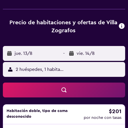
privado con ducha y secador de pelo. Algunas de las
habitaciones ofrecen cocina con horno. Las unidades
cuentan con nevera. El aeropuerto (Aeropuerto nacional
de la isla de Naxos) está a 43 km, y el alojamiento ofrece
Precio de habitaciones y ofertas de Villa
servicio de traslado gratis para ir o volver del aeropuerto.
Zografos
jue. 13/8
-
vie. 14/8
2 huéspedes, 1 habitación
$201
Habitación doble, tipo de cama
desconocido
por noche con tasas