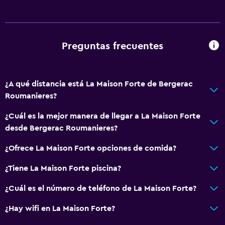
Piso de parquet o madera noble
Vista al patio interior
Preguntas frecuentes
Accesibilidad y adecuación
Para no fumadores
Almohada sin plumas
¿A qué distancia está La Maison Forte de Bergerac
Roumanieres?
Plantas superiores accesibles por escaleras
Entrada privada
¿Cuál es la mejor manera de llegar a La Maison Forte
desde Bergerac Roumanieres?
Aire libre
¿Ofrece La Maison Forte opciones de comida?
Terraza/patio
¿Tiene La Maison Forte piscina?
Sillas de playa
¿Cuál es el número de teléfono de La Maison Forte?
Jardín
¿Hay wifi en La Maison Forte?
Comedor