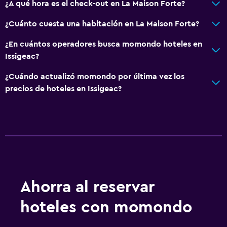
¿A qué hora es el check-out en La Maison Forte?
Tetera eléctrica
¿Cuánto cuesta una habitación en La Maison Forte?
Nevera
Cocina compartida
¿En cuántos operadores busca momondo hoteles en
Issigeac?
Estacionamiento y transporte
¿Cuándo actualizó momondo por última vez los
Estacionamiento gratuito
precios de hoteles en Issigeac?
Estacionamiento privado
Sistema de entretenimiento
Sala de estar/TV compartida
TV
Ahorra al reservar
Habitación
hoteles con momondo
Enchufe cerca de la cama
Armario o clóset