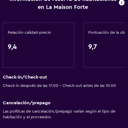
en La Maison Forte
Calefacción
Baño
Relación calidad-precio
Puntuación de la ubi
Secador de pelo
Aseo
9,4
9,7
Papel higiénico
Ducha
Baño privado
Check-in/Check-out
Ducha italiana
Check-in después de las 17:00 - Check-out antes de las 10:00
General
Cancelación/prepago
Zona de estar
Las políticas de cancelación/prepago varían según el tipo de
Piso de mosaico/mármol
habitación y el proveedor.
Vista al jardín