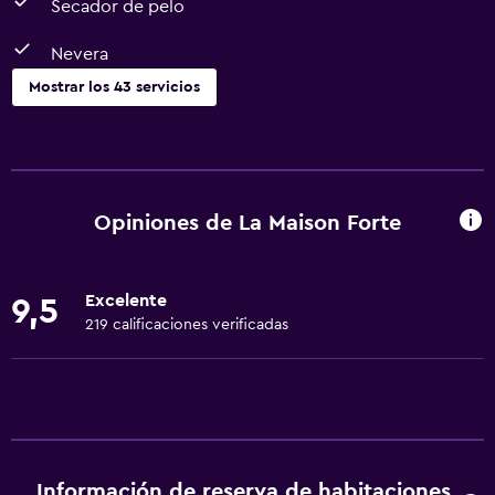
Secador de pelo
Nevera
Mostrar los 43 servicios
Servicios básicos
Wifi gratis
Wifi disponible en todas las instalaciones
Opiniones de La Maison Forte
Internet
Gel de ducha
Excelente
9,5
Ropa de cama
219 calificaciones verificadas
Toallas
Extinguidor
Aire acondicionado
Champú
Información de reserva de habitaciones
Alarma de humo