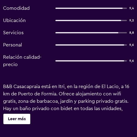
Comodidad
9,4
Ubicación
9,2
Servicios
8,8
Personal
9,6
Relación calidad-
9,6
precio
B&B Casacapraia está en Itri, en la región de El Lacio, a 16
km de Puerto de Formia. Ofrece alojamiento con wifi
gratis, zona de barbacoa, jardín y parking privado gratis.
Hay un baño privado con bidet en todas las unidades,
además de artículos de aseo gratuitos y secador de pelo.
Leer más
En el bed and breakfast se puede disfrutar de un desayuno
italiano. Hay terraza en el propio alojamiento, y cerca se