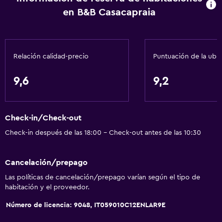
en B&B Casacapraia
Papeleras
Actividades
Relación calidad-precio
Puntuación de la ubi
Senderismo
Bicicletas
9,6
9,2
Canotaje
Ciclismo
Check-in/Check-out
Submarinismo
Check-in después de las 18:00 - Check-out antes de las 10:30
Buceo
Buceo
Cancelación/prepago
Instalaciones para deportes acuáticos
Las políticas de cancelación/prepago varían según el tipo de
habitación y el proveedor.
Baño
Número de licencia: 9048, IT059010C12ENLAR9E
Ducha