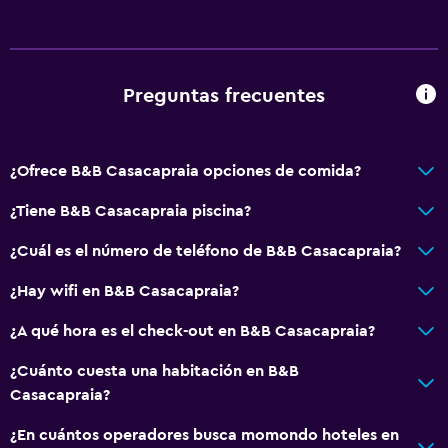
Tina de baño
Bidé
Secador de pelo
Preguntas frecuentes
Aseo
Papel higiénico
¿Ofrece B&B Casacapraia opciones de comida?
Baño privado
¿Tiene B&B Casacapraia piscina?
Aire libre
¿Cuál es el número de teléfono de B&B Casacapraia?
Terraza/patio
¿Hay wifi en B&B Casacapraia?
Parrilla
Muebles de exterior
¿A qué hora es el check-out en B&B Casacapraia?
Chimenea exterior
¿Cuánto cuesta una habitación en B&B
Área de picnic
Casacapraia?
Jardín
¿En cuántos operadores busca momondo hoteles en