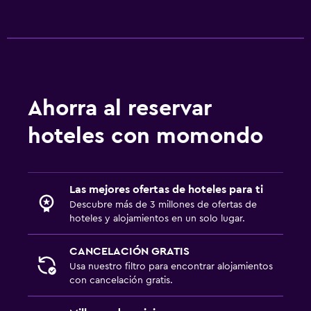
Accesibilidad y adecuación
Hipoalergénico
Almohada hipoalergénica
Habitación hipoalergénica
Ahorra al reservar
Para no fumadores
hoteles con momondo
Habitación
Enchufe cerca de la cama
Las mejores ofertas de hoteles para ti
Despertador
Descubre más de 3 millones de ofertas de
hoteles y alojamientos en un solo lugar.
Perchero
Armario o clóset
CANCELACIÓN GRATIS
Usa nuestro filtro para encontrar alojamientos
con cancelación gratis.
Servicios y facilidades
Servicio de habitaciones