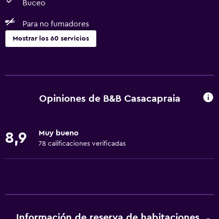
Buceo
Para no fumadores
Mostrar los 60 servicios
Servicios básicos
Wifi gratis
Wifi disponible en todas las instalaciones
Opiniones de B&B Casacapraia
Internet
Ropa de cama
Muy bueno
8,9
Toallas
78 calificaciones verificadas
Extinguidor
Artículos de aseo gratis
Champú
Calefacción
Información de reserva de habitaciones
Gel de ducha