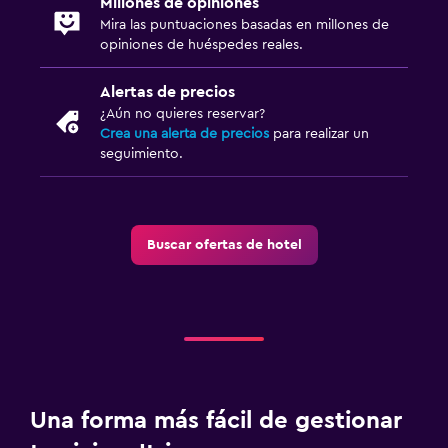
Millones de opiniones
Mira las puntuaciones basadas en millones de
Mostrador de información turística
opiniones de huéspedes reales.
Acceso con llave
Alertas de precios
Check-in/check-out privado
¿Aún no quieres reservar?
Crea una alerta de precios
para realizar un
Estacionamiento y transporte
seguimiento.
Estacionamiento gratuito
Estacionamiento privado
Buscar ofertas de hotel
Lavandería
Plancha y tabla de planchar
Tendedero
Zona de trabajo
Una forma más fácil de gestionar
Escritorio