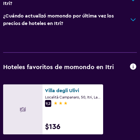
Itri?
General
¿Cuándo actualizó momondo por última vez los
Habitaciones familiares
precios de hoteles en Itri?
Vista al jardín
Casilleros
Vista a la montaña
Piso de mosaico/mármol
Hoteles favoritos de momondo en Itri
Espacio de almacenamiento
Salud y seguridad
Villa degli Ulivi
Botiquín de primeros auxilios
Località Campanaro, 50, Itri, Latina
3 estrellas
9,2
Cámaras CCTV en zonas comunes
Cámaras CCTV en el exterior
$136
Mosquitera
Seguridad las 24 horas