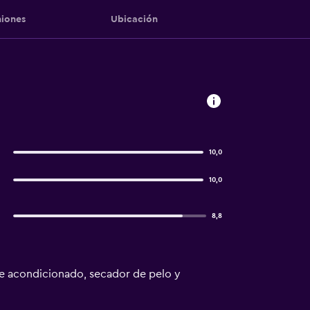
iones
Ubicación
i
10,0
10,0
8,8
ire acondicionado, secador de pelo y