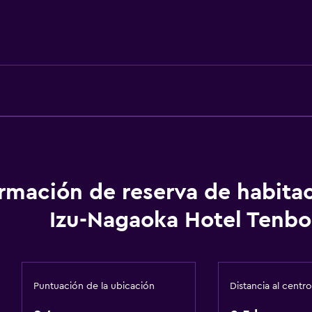
Alarma de humo
Calefacción
Estacionamiento y tran
Servicio de traslado (grat
Carga de vehículos eléct
Estacionamiento gratuit
Estacionamiento privad
ormación de reserva de habita
Izu-Nagaoka Hotel Tenbo
Accesibilidad y adecuac
Para no fumadores
Ascensor
Puntuación de la ubicación
Distancia al centro
Áreas designadas para 