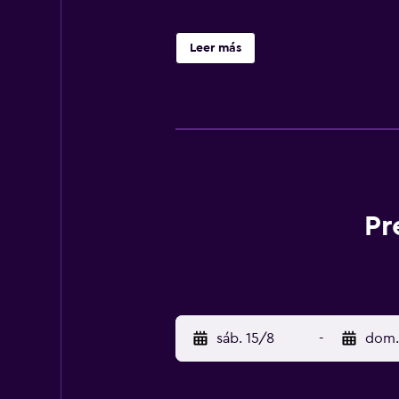
Leer más
Pr
sáb. 15/8
-
dom.