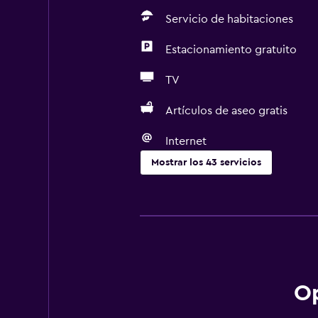
Servicio de habitaciones
Estacionamiento gratuito
TV
Artículos de aseo gratis
Internet
Mostrar los 43 servicios
Baño
Tina de baño
Secador de pelo
Aseo
Bañera al aire libre
Op
Baño público