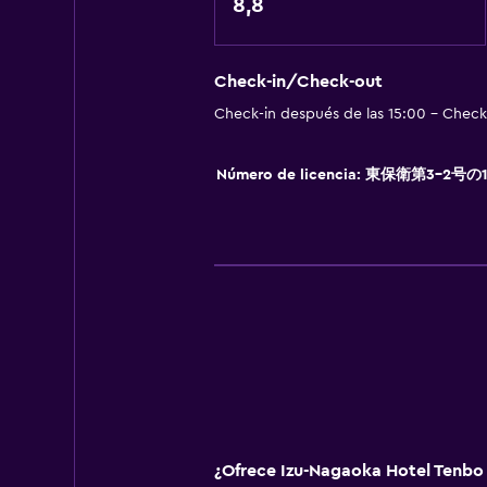
Servicio de habitaciones
8,8
Comedor
Check-in/Check-out
Tetera eléctrica
Check-in después de las 15:00 - Check-
Nevera
Máquina expendedora (bebidas)
Número de licencia: 東保衛第3-2号の
Sistema de entretenimiento
TV por cable o vía satélite
TV
Salud y seguridad
Botiquín de primeros auxilios
Cámaras CCTV en zonas comunes
¿Ofrece Izu-Nagaoka Hotel Tenbo