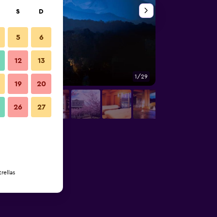
S
D
5
6
12
13
1/29
Otros
19
20
26
27
rellas