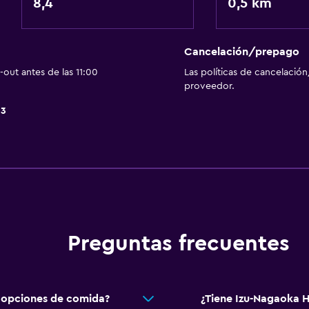
8,4
0,5 km
Piscina y spa
Cancelación/prepago
Masajes
out antes de las 11:00
Las políticas de cancelación
Sauna
proveedor.
13
Actividades
Karaoke
Tina de agua termal
Aire libre
Preguntas frecuentes
Jardín
 opciones de comida?
¿Tiene Izu-Nagaoka H