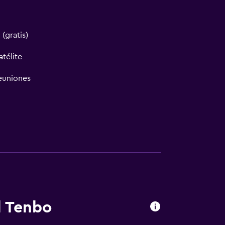
 (gratis)
atélite
reuniones
l Tenbo