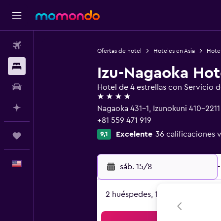
Vuelos
Ofertas de hotel
Hoteles en Asia
Hote
Alojamientos
Izu-Nagaoka Hot
Autos
Hotel de 4 estrellas con Servicio 
4 estrellas
Planifica con IA
Nagaoka 431-1, Izunokuni 410-2211
+81 559 471 919
Excelente
36 calificaciones 
9,1
Trips
Español
sáb. 15/8
-
2 huéspedes, 1 habitación