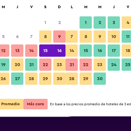
car
M
J
V
S
D
L
M
M
J
V
1
2
1
2
3
4
s barata de precio por noche
5
6
7
8
9
7
8
9
10
11
Otros
r
Total noche
12
13
14
15
16
14
15
16
17
18
19
20
21
22
23
21
22
23
24
25
$119
Ver oferta
Fotos
26
27
28
29
30
28
29
30
$207
Ver oferta
Promedio
Más caro
En base a los precios promedio de hoteles de 3 est
$233
Ver oferta