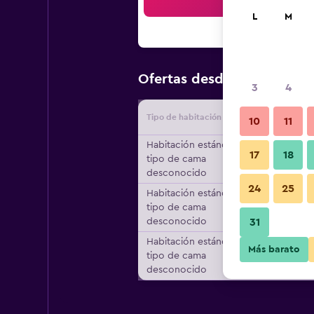
Bus
L
M
$119
Ofertas desde
/
Oferta má
3
4
Tipo de habitación
Proveedo
10
11
Habitación estándar,
17
18
tipo de cama
desconocido
24
25
Habitación estándar,
tipo de cama
desconocido
31
Habitación estándar,
Más barato
tipo de cama
desconocido