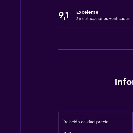
Ducha
Excelente
9,1
Baño privado
36 calificaciones verificadas
General
Tatami (piso tradicional japonés)
Teléfono
Vista a la montaña
Pantuflas
Espacio de almacenamiento
Inf
Servicios y facilidades
Servicio de despertador
Caja fuerte
Relación calidad-precio
Instalaciones para reuniones