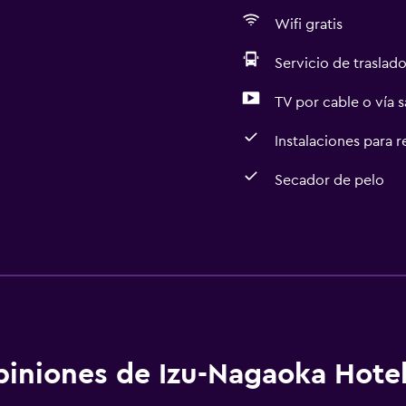
Wifi gratis
Servicio de traslado
TV por cable o vía s
Instalaciones para 
Secador de pelo
Servicios básicos
Wifi gratis
Internet
Extinguidor
Aire acondicionado
iniones de Izu-Nagaoka Hote
Artículos de aseo gratis