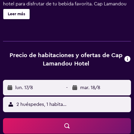
hotel para disfrutar de tu bebida favorita. Cap Lamandou
Hotel ofrece 32 alojamientos con aire acondicionado,
Leer más
minibar y caja fuerte. Las habitaciones disponen de
balcón. Se ofrece televisión por satélite. Se ofrece
frigorífico, microondas y cafetera y tetera. Los baños
están equipados con ducha y artículos de higiene
personal gratuitos. Este hotel en Jacmel ofrece acceso a
Internet wifi gratis. Los servicios para las personas de
Precio de habitaciones y ofertas de Cap
negocios incluyen escritorio y teléfono. Es posible
Lamandou Hotel
solicitar tabla de planchar con plancha y secador de pelo.
Se ofrece servicio de limpieza todos los días. Los servicios
de ocio y esparcimiento en este hotel incluyen una piscina
lun. 17/8
-
mar. 18/8
al aire libre y gimnasio. No se permite la entrada a la
piscina y al gimnasio de niños menores de 18 años sin la
supervisión de un adulto.
2 huéspedes, 1 habitación