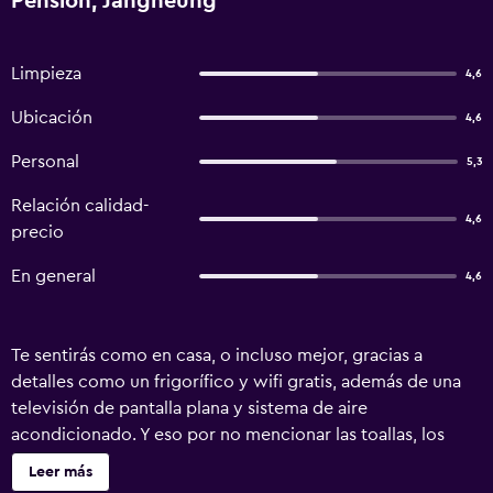
Pension, Jangheung
Limpieza
4,6
Ubicación
4,6
Personal
5,3
Relación calidad-
4,6
precio
En general
4,6
Te sentirás como en casa, o incluso mejor, gracias a
detalles como un frigorífico y wifi gratis, además de una
televisión de pantalla plana y sistema de aire
acondicionado. Y eso por no mencionar las toallas, los
utensilios de cocina, la arrocera y el jabón.
Leer más