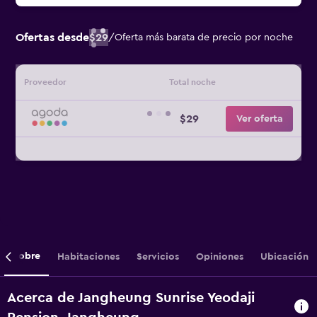
Ofertas desde
$29
/
Oferta más barata de precio por noche
Proveedor
Total noche
$29
Ver oferta
Sobre
Habitaciones
Servicios
Opiniones
Ubicación
Acerca de Jangheung Sunrise Yeodaji