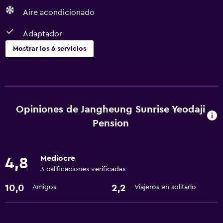
Aire acondicionado
Adaptador
Mostrar los 6 servicios
Servicios básicos
Adaptador
Wifi gratis
Opiniones de Jangheung Sunrise Yeodaji
Aire acondicionado
Pension
Estacionamiento y transporte
Mediocre
4,8
Estacionamiento gratuito
3 calificaciones verificadas
10,0
2,2
Amigos
Viajeros en solitario
Sistema de entretenimiento
TV de pantalla plana