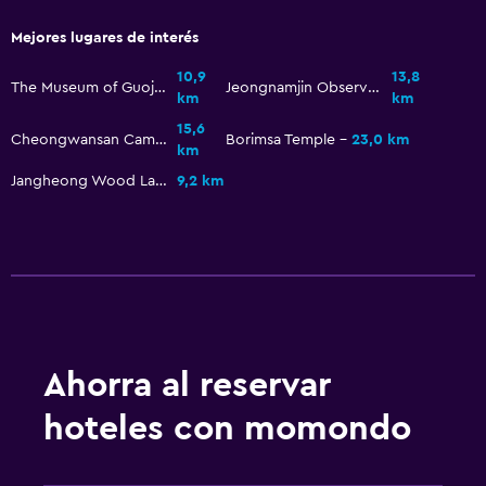
Mejores lugares de interés
10,9
13,8
The Museum of Guojok-Walnut
Jeongnamjin Observatory
km
km
15,6
Cheongwansan Camellia Eco Park
Borimsa Temple
23,0 km
km
Jangheong Wood Land
9,2 km
Ahorra al reservar
hoteles con momondo