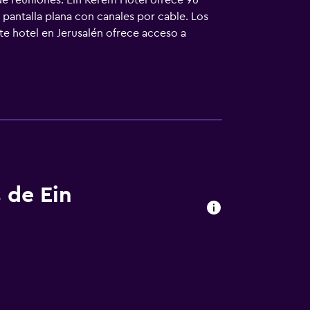
de reuniones. Ein Kerem Hotel ofrece 96
 pantalla plana con canales por cable. Los
te hotel en Jerusalén ofrece acceso a
e ofrece servicio de limpieza todos los días.
 de Ein