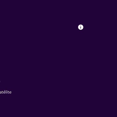
a
atélite