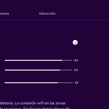
iones
Ubicación
8,5
8,2
7,8
etería. La conexión wifi en las zonas