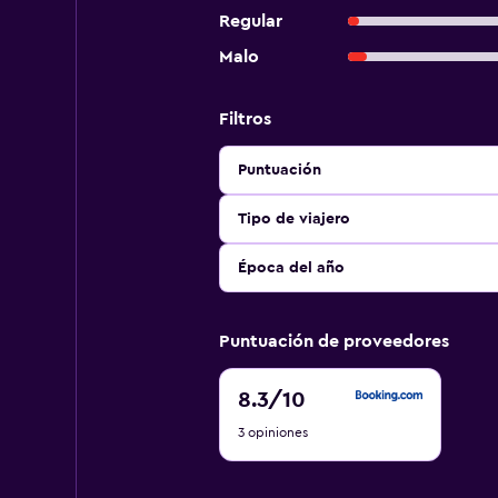
Regular
Malo
Filtros
Puntuación
Tipo de viajero
Época del año
Puntuación de proveedores
8.3
8.3
/10
de
3 opiniones
10