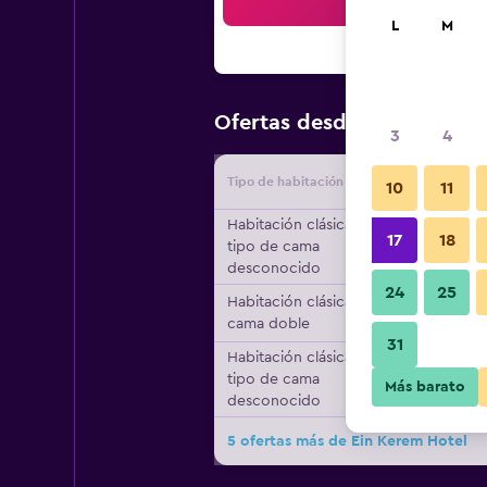
Bus
L
M
$186
Ofertas desde
/
Oferta m
3
4
Tipo de habitación
Proveedo
10
11
Habitación clásica,
17
18
tipo de cama
desconocido
24
25
Habitación clásica, 1
cama doble
31
Habitación clásica,
tipo de cama
Más barato
desconocido
5 ofertas más de Ein Kerem Hotel