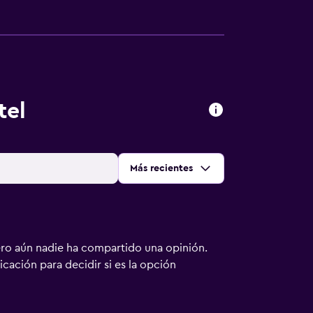
tel
Ordenar por
:
Más recientes
ero aún nadie ha compartido una opinión.
bicación para decidir si es la opción