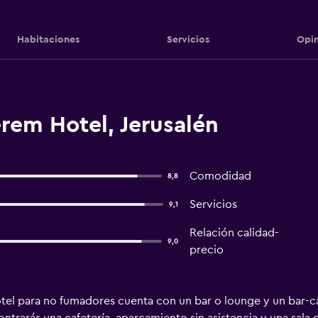
Habitaciones
Servicios
Opin
rem Hotel, Jerusalén
Comodidad
8,8
Servicios
9,1
Relación calidad-
9,0
precio
el para no fumadores cuenta con un bar o lounge y un bar-caf