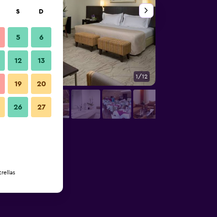
S
D
5
6
12
13
1/12
Habitación
19
20
26
27
rellas