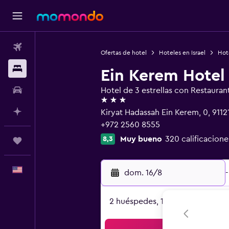
Vuelos
Ofertas de hotel
Hoteles en Israel
Hote
Alojamientos
Ein Kerem Hotel
Autos
Hotel de 3 estrellas con Restauran
3 estrellas
Planifica con IA
Kiryat Hadassah Ein Kerem, 0, 91121
+972 2560 8555
Muy bueno
320 calificacione
8,3
Trips
Español
dom. 16/8
-
2 huéspedes, 1 habitación