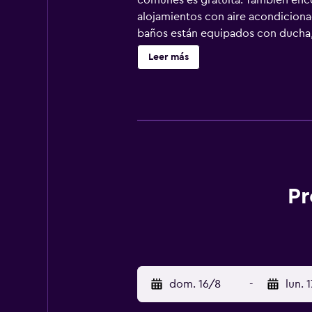
comunes es gratuita. También encon
alojamientos con aire acondicionad
baños están equipados con ducha, a
Internet wifi gratis. Los servicios
Leer más
Pr
dom. 16/8
-
lun. 