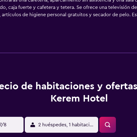
trarás una cafetería, aparcamiento sin asistencia y una sala 
o, caja fuerte y cafetera y tetera. Se ofrece una televisión de
rtículos de higiene personal gratuitos y secador de pelo. Es
 para las personas de negocios incluyen escritorio y teléfono. S
ecio de habitaciones y ofertas
Kerem Hotel
17/8
2 huéspedes, 1 habitación