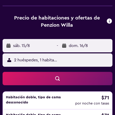
desayuno buffet o continental. Train Station Telč está a 30
km del alojamiento, y Bus Station Telč está a 30 km. El
aeropuerto (Aeropuerto de Brno-Tuřany) está a 90 km, y el
Precio de habitaciones y ofertas de
alojamiento ofrece servicio de traslado de pago para ir o
Penzion Willa
volver del aeropuerto.
sáb. 15/8
-
dom. 16/8
2 huéspedes, 1 habitación
$71
Habitación doble, tipo de cama
desconocido
por noche con tasas