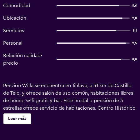
Comodidad
8,6
Ubicación
9,0
Servicios
8,1
Personal
9,5
Relación calidad-
8,8
precio
Penzion Willa se encuentra en Jihlava, a 31 km de Castillo
de Telc, y ofrece salón de uso común, habitaciones libres
de humo, wifi gratis y bar. Este hostal o pensión de 3
estrellas ofrece servicio de habitaciones. Centro Histórico
de Telč está a 31 km del hostal o pensión y Basílica de San
Leer más
Procopio, a 34 km. En el hostal o pensión, todas las
habitaciones están equipadas con armario, TV, baño
privado, ropa de cama y toallas. Penzion Willa ofrece