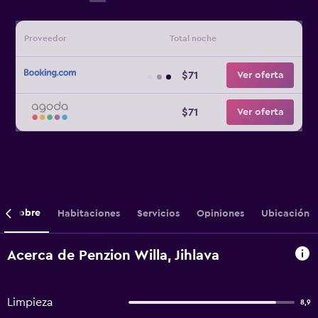
Proveedor
Total noche
$71
Ver oferta
$71
Ver oferta
Sobre
Habitaciones
Servicios
Opiniones
Ubicación
Acerca de Penzion Willa, Jihlava
Limpieza
8,9