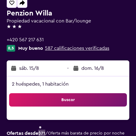
Penzion Willa
Propiedad vacacional con Bar/lounge
3 estrellas
+420 567 217 631
Muy bueno
587 calificaciones verificadas
8,5
sáb. 15/8
-
dom. 16/8
2 huéspedes, 1 habitación
Buscar
Ofertas desde
$71
/
Oferta más barata de precio por noche