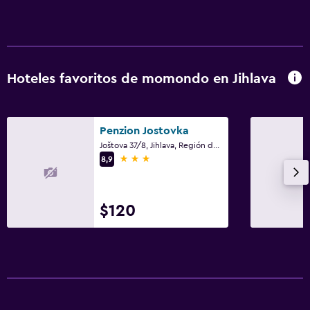
Hoteles favoritos de momondo en Jihlava
Penzion Jostovka
Joštova 37/8, Jihlava, Región de Vysočina
3 estrellas
8,9
$120