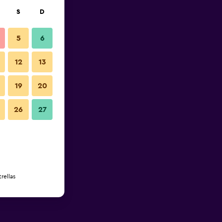
S
D
5
6
12
13
19
20
26
27
rellas