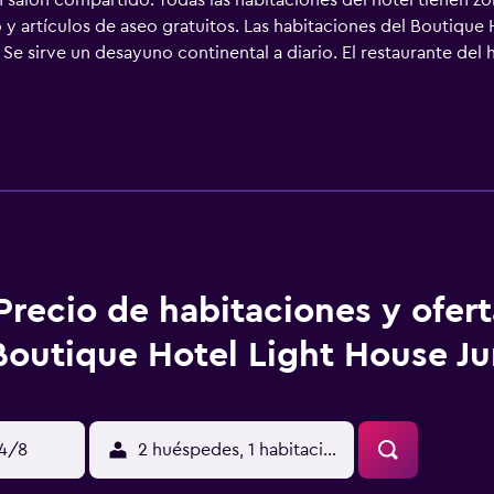
n salón compartido. Todas las habitaciones del hotel tienen zon
y artículos de aseo gratuitos. Las habitaciones del Boutique
Se sirve un desayuno continental a diario. El restaurante del 
iones vegetarianas y sin gluten. En los alrededores del Bout
mo ciclismo. La recepción proporciona servicio de información
parque acuático Livu y a 1,4 km del antiguo centro de nataci
a, ubicado a 12 km del alojamiento.
Precio de habitaciones y ofer
Boutique Hotel Light House J
14/8
2 huéspedes, 1 habitación