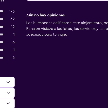
das
173
Aún no hay opiniones
32
Los huéspedes calificaron este alojamiento, p
12
Echa un vistazo a las fotos, los servicios y la u
1
adecuada para tu viaje.
6
1
6