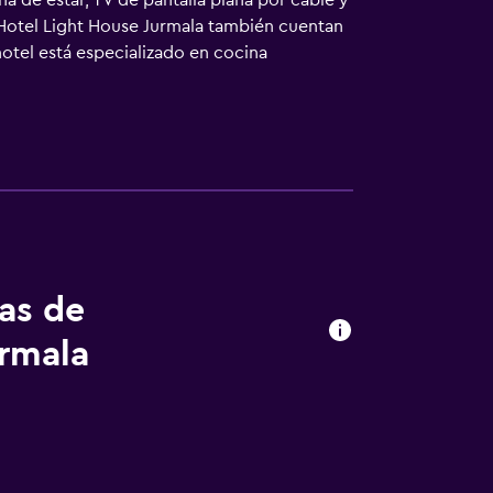
a de estar, TV de pantalla plana por cable y
 Hotel Light House Jurmala también cuentan
hotel está especializado en cocina
ique Hotel Light House Jurmala se pueden
 turística. El Boutique Hotel Light House
ón E. Rācene. El aeropuerto más cercano es
tas de
urmala