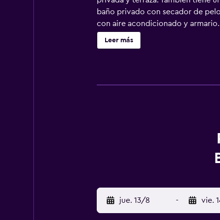
privada y terraza. También tiene u
baño privado con secador de pelo 
con aire acondicionado y armario. 
mediterránea y también ofrece opc
Leer más
practicar diversas actividades, co
Jurmala se encuentra a 2,4 km del 
el aeropuerto internacional de Rig
jue. 13/8
-
vie. 