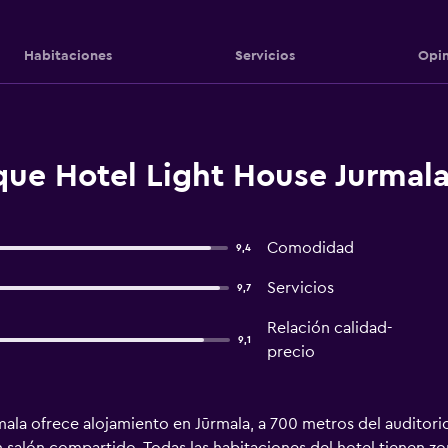
Habitaciones
Servicios
Opin
ue Hotel Light House Jurmala
Comodidad
9,4
Servicios
9,7
Relación calidad-
9,1
precio
ala ofrece alojamiento en Jūrmala, a 700 metros del auditorio