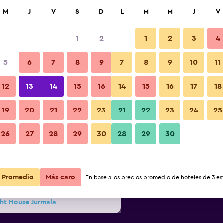
car
M
J
V
S
D
L
M
M
J
V
1
2
1
2
3
4
más barata de precio por noche
5
6
7
8
9
7
8
9
10
11
r
Total noche
12
13
14
15
16
14
15
16
17
18
19
20
21
22
23
21
22
23
24
25
$242
Ver oferta
26
27
28
29
30
28
29
30
$347
Ver oferta
Promedio
$470
Más caro
Ver oferta
En base a los precios promedio de hoteles de 3 est
ght House Jurmala