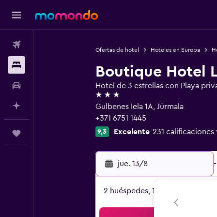
Vuelos
Ofertas de hotel
Hoteles en Europa
H
Alojamientos
Boutique Hotel 
Autos
Hotel de 3 estrellas con Playa priv
3 estrellas
Planifica con IA
Gulbenes Iela 1A, Jūrmala
+371 6751 1445
Excelente
231 calificaciones 
9,3
Trips
jue. 13/8
-
2 huéspedes, 1 habitación