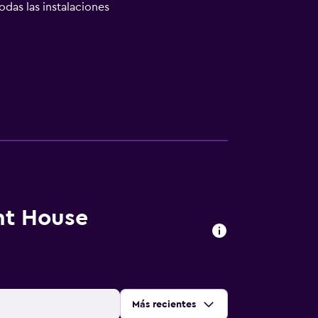
odas las instalaciones
ht House
Ordenar por
:
Más recientes