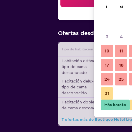
Bus
L
M
$242
Ofertas desde
/
Oferta 
3
4
Tipo de habitación
Proveedo
10
11
Habitación estándar,
17
18
tipo de cama
desconocido
24
25
Habitación deluxe,
tipo de cama
desconocido
31
Habitación doble, tipo
Más barato
de cama desconocido
7 ofertas más de Boutique Hotel Li