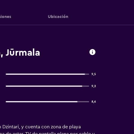
iones
Ubicación
, Jūrmala
9,5
9,2
8,6
 Dzintari, y cuenta con zona de playa