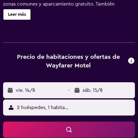
zonas comunes y aparcamiento gratuito. También
encontrarás lavandería, una zona recreativa o sala de
Leer más
juegos y una biblioteca. Wayfarer Motel ofrece 25
alojamientos con cafetera y tetera y secador de pelo. En
este motel de 3 estrellas, los alojamientos incluyen cocina
básica con frigorífico, microondas y utensilios de cocina.
Los baños están equipados con ducha. Los huéspedes
pueden navegar por la web gracias a nuestro acceso a
Precio de habitaciones y ofertas de
Internet wifi gratis. Las habitaciones también incluyen
Wayfarer Motel
tabla de planchar con plancha y cortinas opacas. Se
ofrece servicio de limpieza todos los días. En el
alojamiento hay piscina al aire libre de temporada y
vie. 14/8
-
sáb. 15/8
bañera de hidromasaje. Se pueden practicar las
actividades de ocio y esparcimiento que se indican más
abajo en las instalaciones o cerca del alojamiento (es
2 huéspedes, 1 habitación
posible que se aplique un recargo).