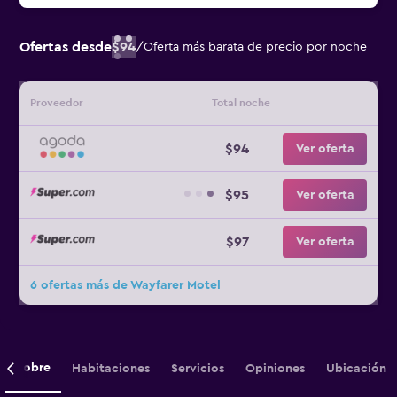
Ofertas desde
$94
/
Oferta más barata de precio por noche
Proveedor
Total noche
$94
Ver oferta
$95
Ver oferta
$97
Ver oferta
6 ofertas más de Wayfarer Motel
Sobre
Habitaciones
Servicios
Opiniones
Ubicación