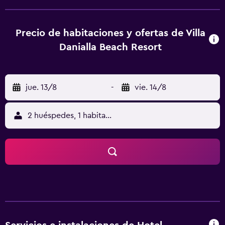
Disfruta de las instalaciones recreativas del hotel, que
incluyen playa privada, sauna, piscina al aire libre,
masajista, piscina (infantil). Descubre todo lo queKota
Precio de habitaciones y ofertas de Villa
Bharu tiene para ofrecer alojándote en el Villa Danialla
Danialla Beach Resort
Beach Resort.
jue. 13/8
-
vie. 14/8
2 huéspedes, 1 habitación