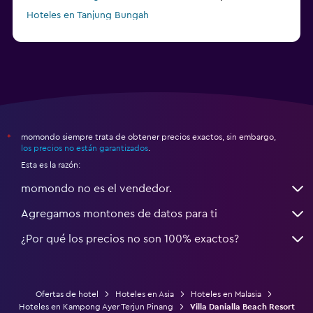
Hoteles en Tanjung Bungah
a partir de $150
Hoteles en Pulau Perhentian Besar
momondo siempre trata de obtener precios exactos, sin embargo,
*
los precios no están garantizados
.
Esta es la razón:
momondo no es el vendedor.
Agregamos montones de datos para ti
¿Por qué los precios no son 100% exactos?
Ofertas de hotel
Hoteles en Asia
Hoteles en Malasia
Hoteles en Kampong Ayer Terjun Pinang
Villa Danialla Beach Resort