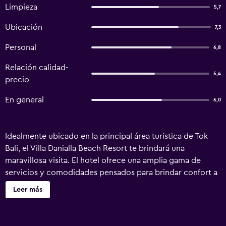
Limpieza
5,7
Ubicación
7,3
Personal
6,8
Relación calidad-
5,4
precio
En general
6,0
Idealmente ubicado en la principal área turística de Tok
Bali, el Villa Danialla Beach Resort te brindará una
maravillosa visita. El hotel ofrece una amplia gama de
servicios y comodidades pensados para brindar confort a
sus huéspedes. Personal con vocación de servicio te dará
Leer más
la bienvenida y te orientará en el Villa Danialla Beach
Resort. Todas las habitaciones están elegantemente
amuebladas y equipadas con todas las comodidades.