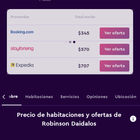
Proveedor
Total noche
$345
Ver oferta
$570
Ver oferta
$707
Ver oferta
Sobre
Habitaciones
Servicios
Opiniones
Ubicación
Precio de habitaciones y ofertas de
Robinson Daidalos