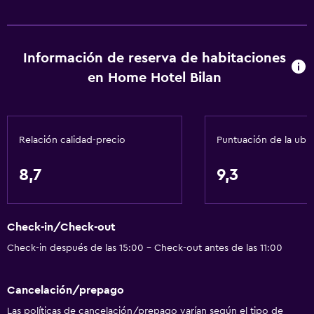
Acondicionador
Accesibilidad y adecuación
Información de reserva de habitaciones
Habitación hipoalergénica
en Home Hotel Bilan
Para no fumadores
Mascotas permitidas bajo consulta (pueden aplicar cargos
extra)
Relación calidad-precio
Puntuación de la ubi
Accesibilidad
8,7
9,3
Ascensor
Baño
Check-in/Check-out
Secador de pelo
Check-in después de las 15:00 - Check-out antes de las 11:00
Aseo
Ducha
Cancelación/prepago
Albornoz
Las políticas de cancelación/prepago varían según el tipo de