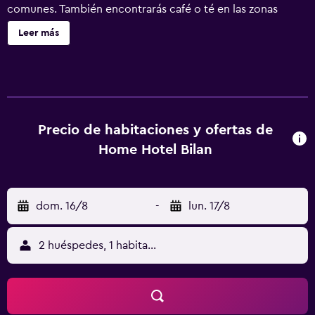
comunes. También encontrarás café o té en las zonas
comunes, una sala de reuniones y lavandería. Se ofrece un
Leer más
servicio de limpieza a petición. Home Hotel Bilan ofrece
73 alojamientos con secador de pelo y tabla de planchar
con plancha. También hay cunas (de pago) a disposición
de los clientes. Se ofrece servicio de limpieza a petición.
Los servicios de ocio y esparcimiento en este hotel
incluyen sauna.
Precio de habitaciones y ofertas de
Home Hotel Bilan
dom. 16/8
-
lun. 17/8
2 huéspedes, 1 habitación