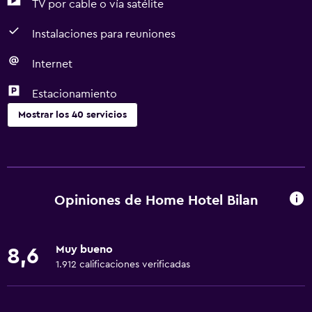
TV por cable o vía satélite
Instalaciones para reuniones
Internet
Estacionamiento
Mostrar los 40 servicios
Servicios básicos
Wifi gratis
Wifi disponible en todas las instalaciones
Opiniones de Home Hotel Bilan
Internet
Gel de ducha
Muy bueno
8,6
Extinguidor
1.912 calificaciones verificadas
Champú
Alarma de humo