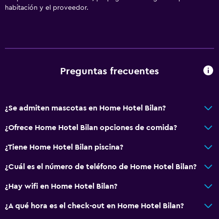
habitación y el proveedor.
Baño privado
Comedor
Tetera eléctrica
Preguntas frecuentes
Restaurante
Bar/lounge
Tetera/cafetera
¿Se admiten mascotas en Home Hotel Bilan?
¿Ofrece Home Hotel Bilan opciones de comida?
Servicios y facilidades
Caja fuerte
¿Tiene Home Hotel Bilan piscina?
Cambio de divisas
¿Cuál es el número de teléfono de Home Hotel Bilan?
Instalaciones para reuniones
¿Hay wifi en Home Hotel Bilan?
Recepción 24 horas
¿A qué hora es el check-out en Home Hotel Bilan?