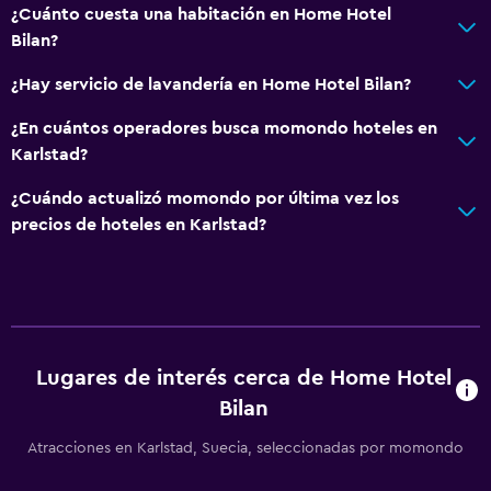
Sistema de entretenimiento
¿Cuánto cuesta una habitación en Home Hotel
Radio
Bilan?
TV por cable o vía satélite
¿Hay servicio de lavandería en Home Hotel Bilan?
TV de pantalla plana
¿En cuántos operadores busca momondo hoteles en
Karlstad?
Lavandería
¿Cuándo actualizó momondo por última vez los
Lavandería
precios de hoteles en Karlstad?
Servicios de lavandería/tintorería
Plancha y tabla de planchar
Estacionamiento y transporte
Estacionamiento
Lugares de interés cerca de Home Hotel
Bilan
Estacionamiento privado
Atracciones en Karlstad, Suecia, seleccionadas por momondo
Aire libre