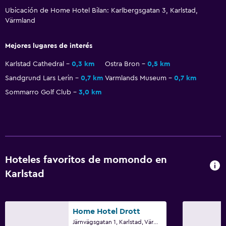
Terraza/patio
Ubicación de Home Hotel Bilan: Karlbergsgatan 3, Karlstad,
Värmland
Jardín
Mejores lugares de interés
Zona de trabajo
Karlstad Cathedral
0,3 km
Ostra Bron
0,5 km
Escritorio
Sandgrund Lars Lerin
0,7 km
Varmlands Museum
0,7 km
Sommarro Golf Club
3,0 km
General
Espacio de almacenamiento
Salud y seguridad
Botiquín de primeros auxilios
Hoteles favoritos de momondo en
Karlstad
Spa
Sauna
Home Hotel Drott
Järnvägsgatan 1, Karlstad, Värmland