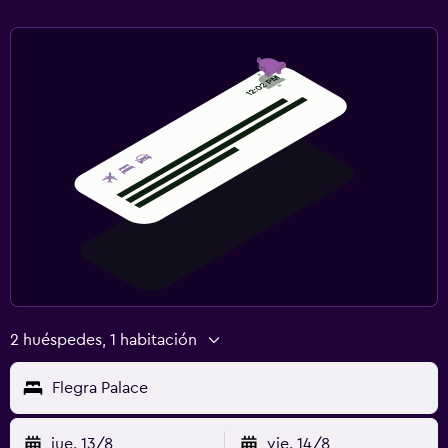
Sofá cama
Perchero
Armario o clóset
Salud y seguridad
Limpieza diaria
Cámaras CCTV en zonas comunes
Cámaras CCTV en el exterior
Botiquín de primeros auxilios
Caja fuerte
2 huéspedes, 1 habitación
Sistema de entretenimiento
Flegra Palace
TV de pantalla plana
TV por cable o vía satélite
jue. 13/8
vie. 14/8