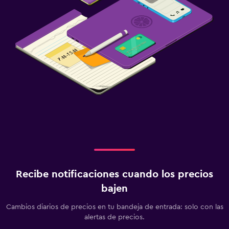
Estacionamiento gratuito
Estacionamiento privado
Servicio de traslado (cargo adicional)
Estacionamiento en la calle
Aire libre
Muebles de exterior
Jardín
Terraza/patio
Sillas de playa
Terraza
Recibe notificaciones cuando los precios
bajen
Habitación
Camas extralargas (+2 m)
Cambios diarios de precios en tu bandeja de entrada: solo con las
alertas de precios.
Enchufe cerca de la cama