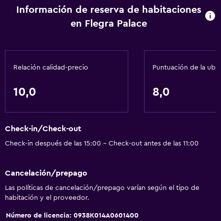
Tina de baño adaptada
Información de reserva de habitaciones
Inodoro con barras de apoyo
en Flegra Palace
Plantas superiores accesibles por ascensor
Plantas superiores accesibles por escaleras
Relación calidad-precio
Puntuación de la ubi
General
10,0
8,0
Ventana
Habitaciones familiares
Vista al jardín
Check-in/Check-out
Piso de parquet o madera noble
Check-in después de las 15:00 - Check-out antes de las 11:00
Vista a la piscina
Cancelación/prepago
Espacio de almacenamiento
Las políticas de cancelación/prepago varían según el tipo de
Vista al mar
habitación y el proveedor.
Zona de estar
Número de licencia: 0938Κ014A0601400