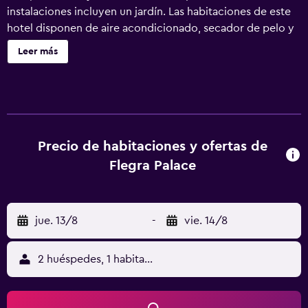
instalaciones incluyen un jardín. Las habitaciones de este
hotel disponen de aire acondicionado, secador de pelo y
tabla de planchar con plancha. Las habitaciones disponen
Leer más
de balcón. Los huéspedes pueden navegar por la web
gracias a nuestro acceso a Internet wifi gratis. Los baños
están equipados con bañera o ducha. Los servicios de
ocio y esparcimiento en este hotel incluyen una piscina al
aire libre y sauna.
Precio de habitaciones y ofertas de
Flegra Palace
jue. 13/8
-
vie. 14/8
2 huéspedes, 1 habitación