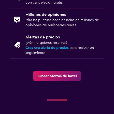
con cancelación gratis.
Cuna/cama nido disponibles
Millones de opiniones
Piscina (para niños)
Mira las puntuaciones basadas en millones de
Buffet infantil
opiniones de huéspedes reales.
Equipo infantil para zona de juegos al aire libre
Alertas de precios
Parque infantil
¿Aún no quieres reservar?
Barreras de seguridad para niños
Crea una alerta de precios
para realizar un
seguimiento.
Protectores de enchufes
Actividades
Buscar ofertas de hotel
Bicicletas
Ciclismo
Submarinismo
Buceo
Ping pong