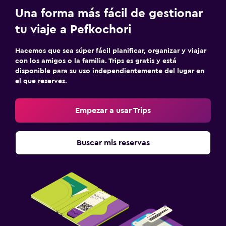
Mesa de billar
Una forma más fácil de gestionar
Senderismo
tu viaje a Pefkochori
Hacemos que sea súper fácil planificar, organizar y viajar
Servicios y facilidades
con los amigos o la familia. Trips es gratis y está
Renta de autos
disponible para su uso independientemente del lugar en
el que reserves.
Servicio de habitaciones
Mostrador de información turística
Empezar a usar Trips
Acceso con tarjeta
Recepción 24 horas
Buscar mis reservas
Caja fuerte
Botella de agua
Estacionamiento y transporte
Traslado al aeropuerto (con cargos)