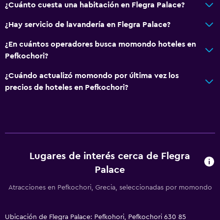
¿Cuánto cuesta una habitación en Flegra Palace?
Wifi gratis
¿Hay servicio de lavandería en Flegra Palace?
Ropa de cama
¿En cuántos operadores busca momondo hoteles en
Toallas
Pefkochori?
Champú
¿Cuándo actualizó momondo por última vez los
Gel de ducha
precios de hoteles en Pefkochori?
Papeleras
Acondicionador
Baño
Secador de pelo
Lugares de interés cerca de Flegra
Albornoz
Palace
Baño privado
Atracciones en Pefkochori, Grecia, seleccionadas por momondo
Ducha
Gorro de baño
Ubicación de Flegra Palace: Pefkohori, Pefkochori 630 85