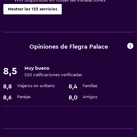
Wifi disponible en todas las instalaciones
Mostrar los 123 servicios
Accesibilidad y adecuación
Unidad ubicada en la planta baja
Unidad accesible para personas en silla de ruedas
Opiniones de Flegra Palace
Para no fumadores
Lavabo bajo
Muy bueno
8,5
Fregadero bajo
220 calificaciones verificadas
Entrada privada
8,8
8,4
Viajeros en solitario
Familias
Accesibilidad
8,6
8,0
Parejas
Amigos
Ducha adaptada para silla de ruedas
Ascensor
Ascensor disponible
Estacionamiento accesible