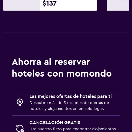
$137
Bar en la piscina
Sauna
Comedor
Tetera eléctrica
Menús para dietas especiales (bajo petición)
Restaurante
Ahorra al reservar
Bar/lounge
hoteles con momondo
La comida se puede entregar en el alojamiento
Bar de tapas
Tetera/cafetera
Las mejores ofertas de hoteles para ti
Descubre más de 3 millones de ofertas de
Nevera
hoteles y alojamientos en un solo lugar.
Ideal para familias
CANCELACIÓN GRATIS
Usa nuestro filtro para encontrar alojamientos
Cuidado de niños o guardería