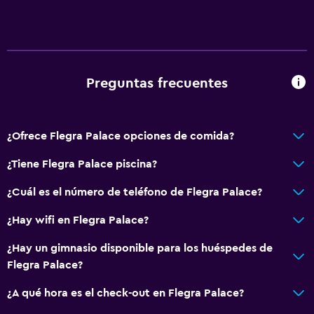
Pantuflas
Sofá
Habitaciones insonorizadas
Insonorización
Preguntas frecuentes
Teléfono
Piso de mosaico/mármol
¿Ofrece Flegra Palace opciones de comida?
Servicios básicos
¿Tiene Flegra Palace piscina?
Wifi disponible en todas las instalaciones
¿Cuál es el número de teléfono de Flegra Palace?
Internet
¿Hay wifi en Flegra Palace?
Extinguidor
Artículos de aseo gratis
¿Hay un gimnasio disponible para los huéspedes de
Flegra Palace?
Alarma de humo
Calefacción
¿A qué hora es el check-out en Flegra Palace?
Aire acondicionado