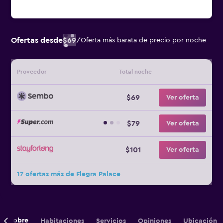
Ofertas desde
$69
/
Oferta más barata de precio por noche
Proveedor
Total noche
$69
Ver oferta
$79
Ver oferta
$101
Ver oferta
17 ofertas más de Flegra Palace
Sobre
Habitaciones
Servicios
Opiniones
Ubicación