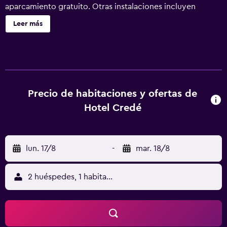
aparcamiento gratuito. Otras instalaciones incluyen
aparcamiento para caravanas, autobuses o camiones.
Leer más
Hotel Crede garni ofrece 42 alojamientos con secador de
pelo y artículos de higiene personal gratuitos. Las camas
están vestidas con ropa de cama de alta calidad. Se ofrece
una televisión de pantalla plana de 40 pulgadas con
canales por satélite. Los baños están equipados con
ducha. Este hotel en Kassel ofrece acceso a Internet wifi
Precio de habitaciones y ofertas de
gratis. Los servicios para las personas de negocios
Hotel Credé
incluyen oficinas, escritorio y sillas de oficina. Se ofrece
servicio de limpieza todos los días y es posible solicitar
juegos de cama hipoalergénicos. Se pueden practicar las
lun. 17/8
-
mar. 18/8
actividades de ocio y esparcimiento que se indican más
abajo en las instalaciones o cerca del alojamiento (es
posible que se aplique un recargo).
2 huéspedes, 1 habitación