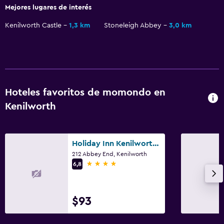
Mejores lugares de interés
Kenilworth Castle
1,3 km
Stoneleigh Abbey
3,0 km
Hoteles favoritos de momondo en
Kenilworth
Holiday Inn Kenilworth - Warwick By IHG
212 Abbey End, Kenilworth
4 estrellas
6,8
$93