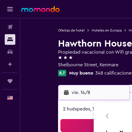
Vuelos
Ofertas de hotel
Hoteles en Europa
Ho
Alojamientos
Hawthorn House
Autos
Propiedad vacacional con Wifi gra
3 estrellas
Planifica con IA
Shelbourne Street, Kenmare
Muy bueno
348 calificacione
8,7
Trips
vie. 14/8
-
Español
2 huéspedes, 1 habitación
Bus