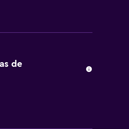
n cantidad de restaurantes y cafeterías y,
ede ir caminando hasta Kenmare GAA.
tas de