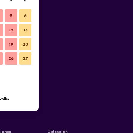
S
D
5
6
12
13
19
20
26
27
rellas
iones
Ubicación