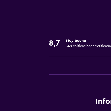
Bicicletas
General
Espacio de almacenamiento
Ideal para familias
Muy bueno
8,7
Cuidado de niños o guardería
348 calificaciones verificada
Inf