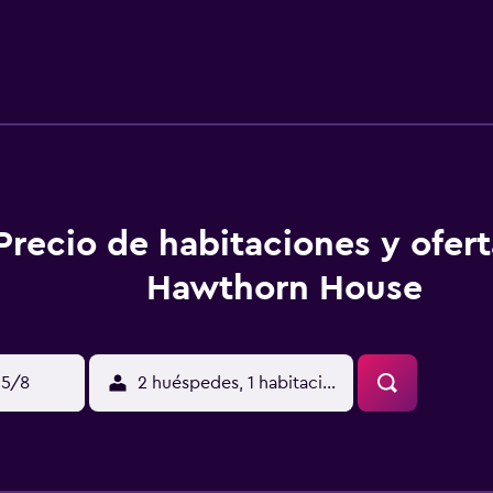
n las proximidades de la casa de huéspedes encontrará una gra
están apenas a un breve trayecto conduciendo. También se pu
Precio de habitaciones y ofer
Hawthorn House
15/8
2 huéspedes, 1 habitación