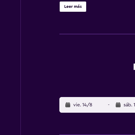
asegurarte una estancia cómoda. E
Leer más
además, Glengarriff y Kilgarvan 
vie. 14/8
-
sáb. 