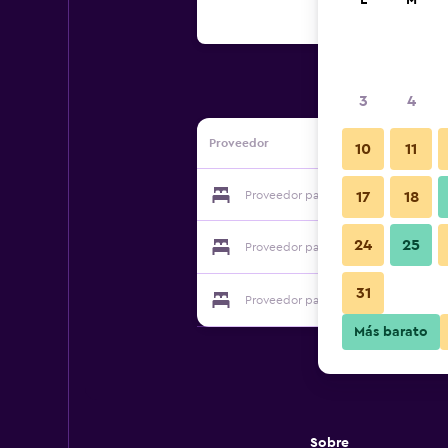
L
M
3
4
Proveedor
10
11
Proveedor para Hawthorn House
17
18
24
25
Proveedor para Hawthorn House
31
Proveedor para Hawthorn House
Más barato
Sobre