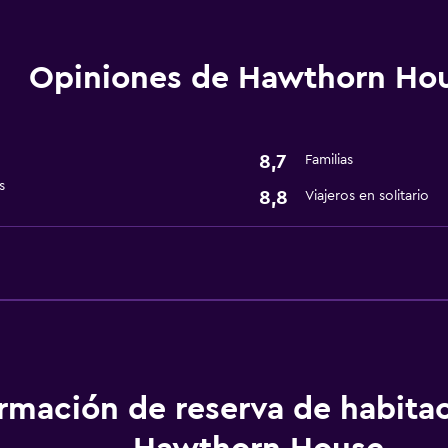
Servicios y facilidades
Opiniones de Hawthorn Ho
Recepción 24 horas
Servicios básicos
8,7
Familias
Wifi gratis
s
8,8
Viajeros en solitario
ormación de reserva de habita