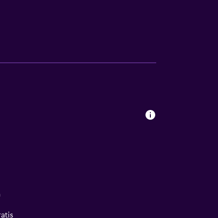
a
atis