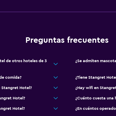
Baño
Ducha
 (pueden aplicar cargos extra)
Secador de pelo
Aseo
Papel higiénico
Preguntas frecuentes
 ascensor
Albornoz
Baño privado
Ducha italiana
tel de otros hoteles de 3
¿Se admiten mascota
Estacionamiento y tran
 de comida?
¿Tiene Stangret Hotel
Estacionamiento
e Stangret Hotel?
¿Hay wifi en Stangre
Estacionamiento en la ca
Traslado al aeropuerto (
angret Hotel?
¿Cuánto cuesta una h
Servicio de traslado (car
angret Hotel?
¿En cuántos operado