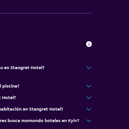
s en Stangret Hotel?
sporte
 piscina?
t Hotel?
lle
con cargos)
abitación en Stangret Hotel?
go adicional)
res busca momondo hoteles en Kyiv?