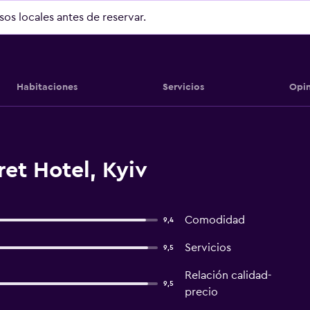
isos locales antes de reservar.
Habitaciones
Servicios
Opin
et Hotel, Kyiv
Comodidad
9,4
Servicios
9,5
Relación calidad-
9,5
precio