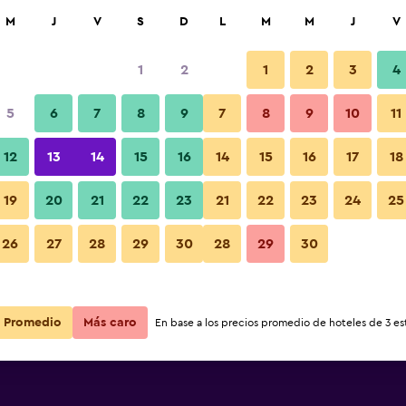
car
M
J
V
S
D
L
M
M
J
V
1
2
1
2
3
4
5
6
7
8
9
7
8
9
10
11
12
13
14
15
16
14
15
16
17
18
Ver precios
19
20
21
22
23
21
22
23
24
25
26
27
28
29
30
28
29
30
Ver precios
Ver precios
Promedio
Más caro
En base a los precios promedio de hoteles de 3 est