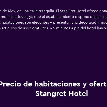
o de Kiev, en una calle tranquila. El StanGret Hotel ofrece co
olestias leves, ya que el establecimiento dispone de instal
as habitaciones son elegantes y presentan una decoración mod
artículos de aseo gratuitos. A 5 minutos a pie del hotel hay v
r el Home Cafe, situado a 200 metros del hotel, donde los hu
 cena. Las estaciones de metro de Vokzalnaya y Universitet est
km y la estación central de tren de Kiev, a 1,5 km. El aeropuert
Precio de habitaciones y ofer
Stangret Hotel