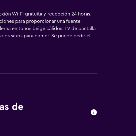
nexión Wi-Fi gratuita y recepción 24 horas.
aciones para proporcionar una fuente
erna en tonos beige cálidos. TV de pantalla
arios sitios para comer. Se puede pedir el
éspedes del StanGret reciben café gratuito
án a 10 minutos a pie del StanGret Hotel. La
o internacional de Boryspil está a 36 km.
tas de