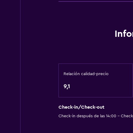
Gel de ducha
Aire acondicionado
Papeleras
Inf
Cocina
Utensilios de cocina
Cocina
Tetera/cafetera
Relación calidad-precio
Nevera
9,1
Cafetera
Comedor
Cocina
Check-in/Check-out
Check-in después de las 14:00 - Check-
Cocineta