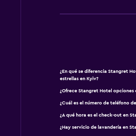
Accesibilidad y adecuación
Unidad ubicada en la planta baja
Mascotas permitidas bajo consulta
Almohada hipoalergénica
Para no fumadores
Plantas superiores accesibles por
Áreas designadas para fumadores
Entrada privada
¿En qué se diferencia Stangret Ho
estrellas en Kyiv?
Lavandería
¿Ofrece Stangret Hotel opciones
Lavandería
¿Cuál es el número de teléfono d
Servicio de planchado
Servicios de lavandería/tintorería
¿A qué hora es el check-out en St
Plancha y tabla de planchar
¿Hay servicio de lavandería en St
Lavadora