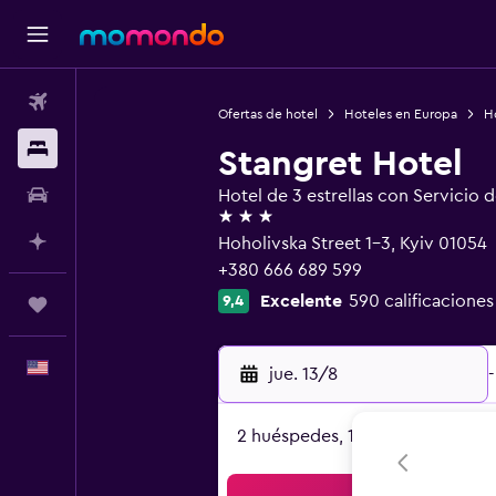
Vuelos
Ofertas de hotel
Hoteles en Europa
H
Alojamientos
Stangret Hotel
Autos
Hotel de 3 estrellas con Servicio 
3 estrellas
Planifica con IA
Hoholivska Street 1-3, Kyiv 01054
+380 666 689 599
Excelente
590 calificaciones
9,4
Trips
Español
jue. 13/8
-
2 huéspedes, 1 habitación