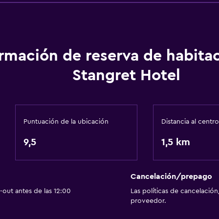
Espacio de almacenamie
ormación de reserva de habita
Servicios y facilidades
Stangret Hotel
Servicio de despertador
Caja fuerte
Servicio de habitaciones
Puntuación de la ubicación
Distancia al centro
Acceso con llave
9,5
1,5 km
Acceso con tarjeta
Check-out exprés
Botella de agua
Cancelación/prepago
out antes de las 12:00
Las políticas de cancelación
Recepción 24 horas
proveedor.