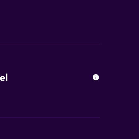
a noble
el