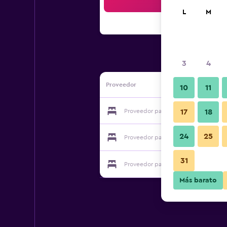
Bus
L
M
3
4
Proveedor
10
11
Proveedor para Stangret Hotel
17
18
24
25
Proveedor para Stangret Hotel
31
Proveedor para Stangret Hotel
Más barato