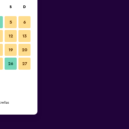
S
D
5
6
12
13
19
20
26
27
rellas