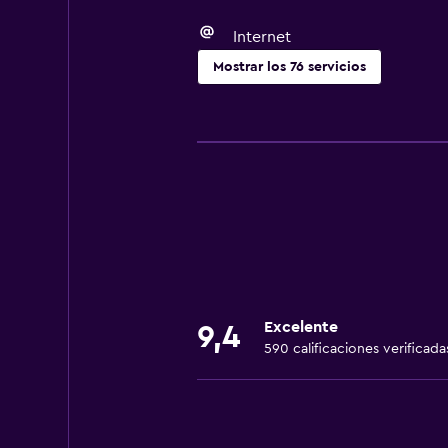
Internet
Mostrar los 76 servicios
Servicios básicos
Wifi gratis
Wifi disponible en todas las instal
Internet
Ropa de cama
Toallas
Extinguidor
Excelente
9,4
Artículos de aseo gratis
590 calificaciones verificada
Champú
Alarma de humo
Calefacción