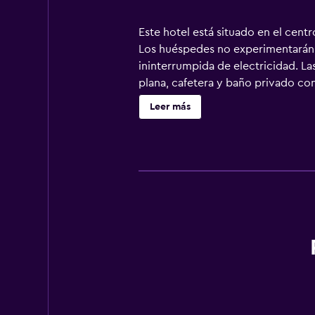
Este hotel está situado en el centr
Los huéspedes no experimentarán m
ininterrumpida de electricidad. L
plana, cafetera y baño privado con 
desayuno en la habitación o visita
Leer más
para el desayuno, el almuerzo o la
calle livele Khreschatik está a 1,7 