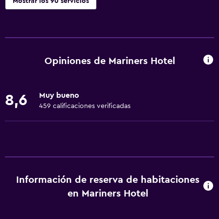
Mostrar los 90 servicios
Servicios básicos
Wifi gratis
Wifi disponible en todas las instalaciones
Opiniones de Mariners Hotel
Internet
Toallas
Muy bueno
8,6
Ventilador
459 calificaciones verificadas
Extinguidor
Artículos de aseo gratis
Champú
Alarma de humo
Información de reserva de habitaciones
Gel de ducha
en Mariners Hotel
Aire acondicionado
Papeleras