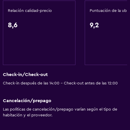
Acondicionador
Relación calidad-precio
Puntuación de la ubi
Comedor
8,6
9,2
Tetera eléctrica
Almuerzos para llevar
Menús para dietas especiales (bajo petición)
Restaurante
Bar/lounge
Check-in/Check-out
Desayuno en la habitación
Check-in después de las 14:00 - Check-out antes de las 12:00
Tetera/cafetera
Tetera
Cancelación/prepago
Nevera
Las políticas de cancelación/prepago varían según el tipo de
La comida se puede entregar en el alojamiento
habitación y el proveedor.
Cafetera