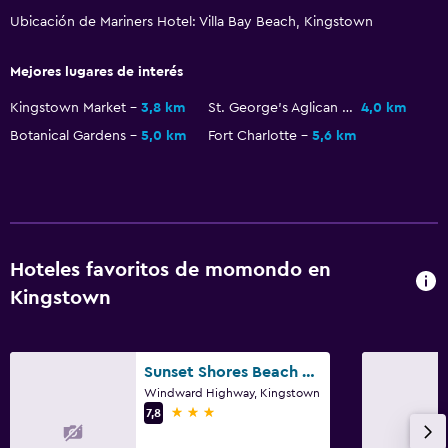
Playa privada
Ubicación de Mariners Hotel: Villa Bay Beach, Kingstown
Jardín
Mejores lugares de interés
Accesibilidad y adecuación
Kingstown Market
3,8 km
St. George's Aglican Cathedral
4,0 km
Unidad ubicada en la planta baja
Botanical Gardens
5,0 km
Fort Charlotte
5,6 km
Habitaciones para no fumadores disponibles
Almohada sin plumas
Áreas designadas para fumadores
Entrada privada
Hoteles favoritos de momondo en
Kingstown
Baño
Ducha
Sunset Shores Beach Hotel
Baño pequeño adicional
Windward Highway, Kingstown
3 estrellas
7,8
Aseo