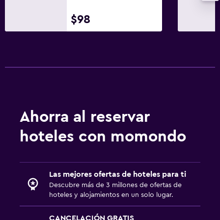
Papel higiénico
Baño privado
$98
Habitación
Camas extralargas (+2 m)
Enchufe cerca de la cama
Despertador
Perchero
Ahorra al reservar
Armario o clóset
hoteles con momondo
Actividades
Senderismo
Las mejores ofertas de hoteles para ti
Pesca
Descubre más de 3 millones de ofertas de
hoteles y alojamientos en un solo lugar.
Submarinismo
Buceo
CANCELACIÓN GRATIS