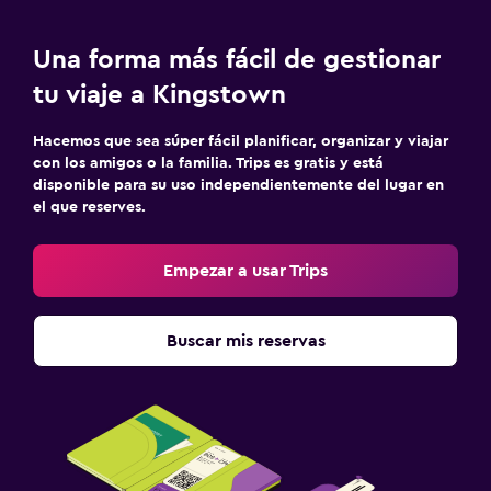
Limpieza diaria
Una forma más fácil de gestionar
Botiquín de primeros auxilios
tu viaje a Kingstown
Cámaras CCTV en zonas comunes
Caja fuerte
Hacemos que sea súper fácil planificar, organizar y viajar
con los amigos o la familia. Trips es gratis y está
disponible para su uso independientemente del lugar en
Piscina
el que reserves.
Piscina privada
Piscina al aire libre
Empezar a usar Trips
Toallas para piscina
Piscina con vista
Buscar mis reservas
Zona de trabajo
Fax/fotocopiadora
Escritorio