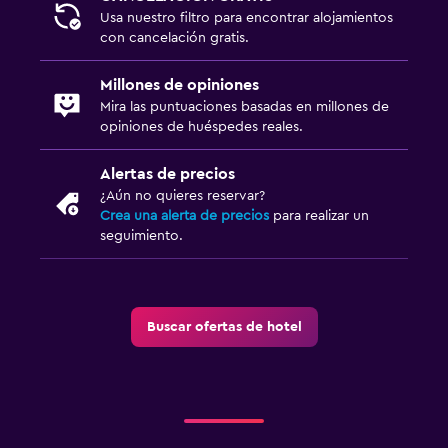
Buceo
Usa nuestro filtro para encontrar alojamientos
con cancelación gratis.
Sistema de entretenimiento
Millones de opiniones
TV de pantalla plana
Mira las puntuaciones basadas en millones de
opiniones de huéspedes reales.
Sala de estar/TV compartida
TV por cable o vía satélite
Alertas de precios
¿Aún no quieres reservar?
TV
Crea una alerta de precios
para realizar un
seguimiento.
Lavandería
Lavandería
Servicio de planchado
Buscar ofertas de hotel
Plancha y tabla de planchar
Plancha para pantalones
Salud y seguridad