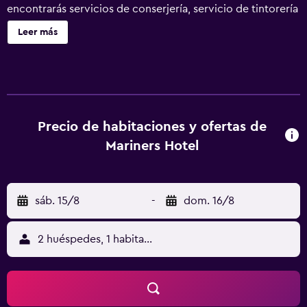
encontrarás servicios de conserjería, servicio de tintorería
y lavandería. Mariners Hotel ofrece 20 alojamientos con
Leer más
aire acondicionado, caja fuerte y cafetera y tetera. Se
ofrece una televisión de pantalla plana con canales por
cable. Los baños están equipados con ducha y artículos
de higiene personal gratuitos. Los huéspedes pueden
navegar por la web gracias a nuestro acceso a Internet
wifi gratis. Los servicios para las personas de negocios
Precio de habitaciones y ofertas de
incluyen escritorio y teléfono. Se ofrece servicio de
Mariners Hotel
limpieza todos los días y es posible solicitar secador de
pelo. Los servicios de ocio y esparcimiento en este hotel
incluyen una piscina al aire libre. Se pueden practicar las
sáb. 15/8
-
dom. 16/8
actividades de ocio y esparcimiento que se indican más
abajo en las instalaciones o cerca del alojamiento (es
posible que se aplique un recargo).
2 huéspedes, 1 habitación