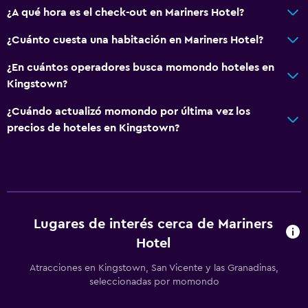
¿A qué hora es el check-out en Mariners Hotel?
Servicio de despertador
Servicio de conserjería
¿Cuánto cuesta una habitación en Mariners Hotel?
Caja fuerte
¿En cuántos operadores busca momondo hoteles en
Cambio de divisas
Kingstown?
Instalaciones para reuniones
¿Cuándo actualizó momondo por última vez los
Servicio de habitaciones
precios de hoteles en Kingstown?
Acceso con llave
Acceso con tarjeta
Aire libre
Lugares de interés cerca de Mariners
Terraza/patio
Hotel
Sillas de playa
Atracciones en Kingstown, San Vicente y las Granadinas,
Terraza
seleccionadas por momondo
Comedor al aire libre