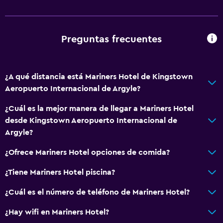
General
Habitaciones familiares
Preguntas frecuentes
Vista al mar
Vista al jardín
¿A qué distancia está Mariners Hotel de Kingstown
Posibilidad de habitaciones conectadas
Aeropuerto Internacional de Argyle?
Habitaciones insonorizadas
¿Cuál es la mejor manera de llegar a Mariners Hotel
Insonorización
desde Kingstown Aeropuerto Internacional de
Vista a punto de interés
Argyle?
Teléfono
¿Ofrece Mariners Hotel opciones de comida?
Piso de mosaico/mármol
¿Tiene Mariners Hotel piscina?
Vista a la piscina
Espacio de almacenamiento
¿Cuál es el número de teléfono de Mariners Hotel?
¿Hay wifi en Mariners Hotel?
Servicios y facilidades