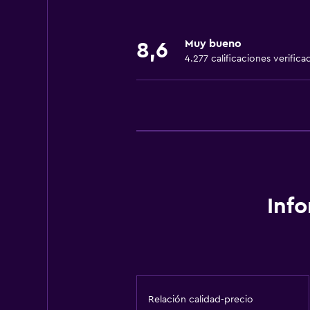
Esquí
Clases de cocina
Muy bueno
8,6
Paseos a caballo
4.277 calificaciones verifica
Minigolf
Compras
Snowboard
A pie de pista
Paseo en moto de nieve
Servicios básicos
Inf
Wifi gratis
Internet
Ropa de cama
Toallas
Relación calidad-precio