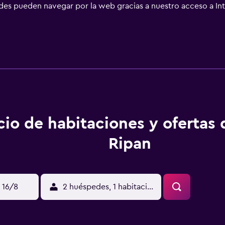
s pueden navegar por la web gracias a nuestro acceso a Inter
de ocio y esparcimiento en este hotel incluyen pistas de tenis 
 practicar las actividades de ocio y esparcimiento que se ind
 aplique un recargo).
cio de habitaciones y ofertas
Ripan
 16/8
2 huéspedes, 1 habitación