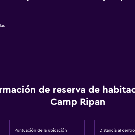
Hipoalergénico
Habitación hipoalergéni
Para no fumadores
das
Almohada sin plumas
Áreas designadas para 
Entrada privada
Cocina
ormación de reserva de habita
Tetera eléctrica
Camp Ripan
Microondas
Tetera/cafetera
Tetera
Puntuación de la ubicación
Distancia al centro