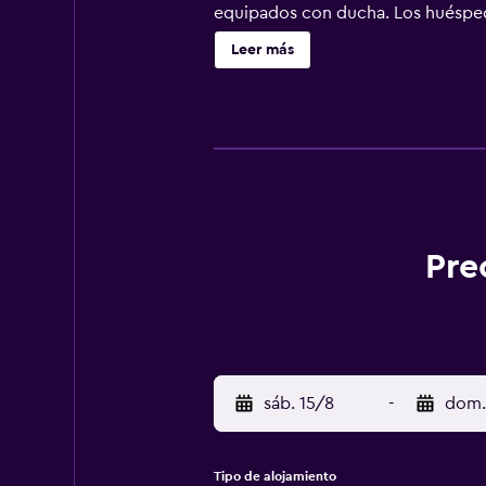
equipados con ducha. Los huéspede
limpieza a petición. Los servicios 
Leer más
esquí, sauna y gimnasio. Se pueden
del alojamiento (es posible que se
Pre
sáb. 15/8
-
dom.
Tipo de alojamiento