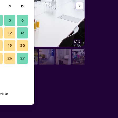
S
D
5
6
12
13
1/12
Lounge
19
20
26
27
rellas