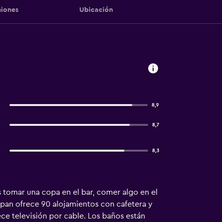
iones
Ubicación
8,9
8,7
8,3
 tomar una copa en el bar, comer algo en el
Ripan ofrece 90 alojamientos con cafetera y
ece televisión por cable. Los baños están