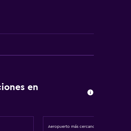
ca
fumadores
ciones en
Aeropuerto más cercano