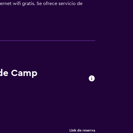
net wifi gratis. Se ofrece servicio de
cubiertas, acceso directo a las pistas de
ican más abajo en las instalaciones o cerca
 de Camp
Link de reserva