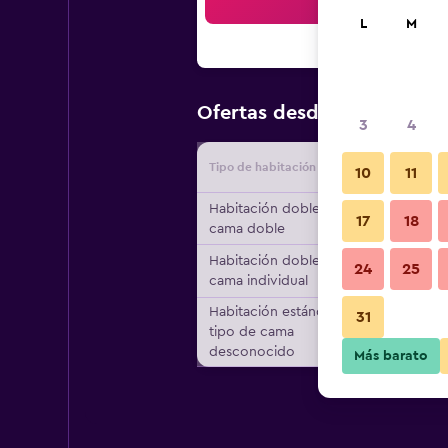
Bus
L
M
$193
Ofertas desde
/
Oferta m
3
4
Tipo de habitación
Proveedo
10
11
Habitación doble, 1
17
18
cama doble
Habitación doble, 1
24
25
cama individual
Habitación estándar,
31
tipo de cama
desconocido
Más barato