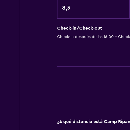
Extinguidor
8,3
Champú
Alarma de humo
Calefacción
Check-in/Check-out
Check-in después de las 16:00 - Check-
Gel de ducha
Papeleras
General
Ventana
Habitaciones familiares
Zona de estar
Sofá
Teléfono
Bodega de esquí
¿A qué distancia está Camp Ripan
Espacio de almacenamiento