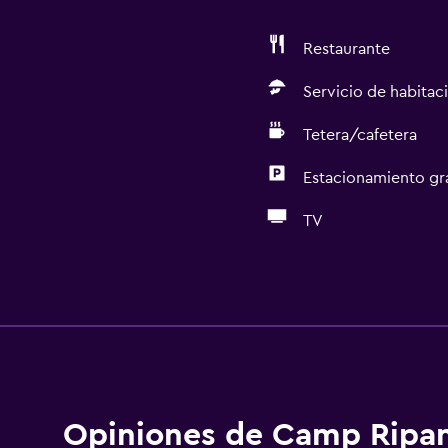
Restaurante
Servicio de habitac
Tetera/cafetera
Estacionamiento gr
TV
Accesibilidad y adecuac
Unidad accesible para pe
Mascotas permitidas bajo
Accesibilidad
Ascensor
Opiniones de Camp Ripa