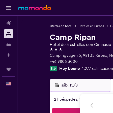
Vuelos
Ofertas de hotel
Hoteles en Europa
H
Alojamientos
Camp Ripan
Autos
Hotel de 3 estrellas con Gimnasio
3 estrellas
Planifica con IA
Campingvägen 5, 981 35 Kiruna, N
+46 9806 3000
Muy bueno
4.277 calificacio
8,6
Trips
Español
sáb. 15/8
-
2 huéspedes, 1 habitación