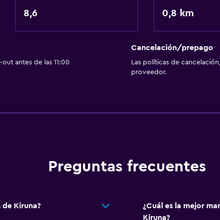
Nevera
8,6
0,8 km
Cafetera
Comedor
Cocineta
Cancelación/prepago
out antes de las 11:00
Las políticas de cancelación
proveedor.
Servicios y facilidades
Salas de conferencia
Instalaciones para reuni
Servicio de habitaciones
Preguntas frecuentes
Renta de equipo de esquí 
Mostrador de información
Acceso con tarjeta
 de Kiruna?
¿Cuál es la mejor ma
Kiruna?