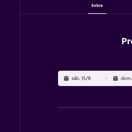
Sobre
Pr
sáb. 15/8
-
dom.