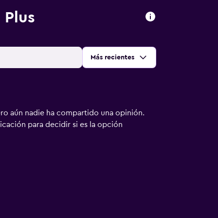
 Plus
Ordenar por
:
Más recientes
ero aún nadie ha compartido una opinión.
bicación para decidir si es la opción