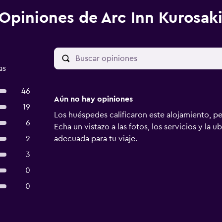
Opiniones de Arc Inn Kurosaki
as
46
Aún no hay opiniones
19
Los huéspedes calificaron este alojamiento, p
6
Echa un vistazo a las fotos, los servicios y la u
2
adecuada para tu viaje.
3
0
0