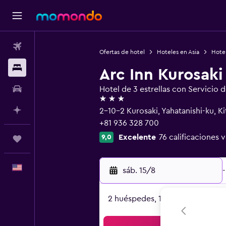
Vuelos
Ofertas de hotel
Hoteles en Asia
Hote
Alojamientos
Arc Inn Kurosaki
Autos
Hotel de 3 estrellas con Servicio 
3 estrellas
Planifica con IA
2-10-2 Kurosaki, Yahatanishi-ku, 
+81 936 328 700
Excelente
76 calificaciones v
9,0
Trips
Español
sáb. 15/8
-
2 huéspedes, 1 habitación