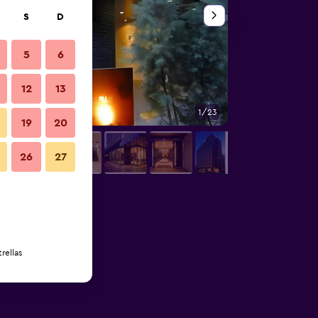
S
D
5
6
12
13
1/23
Otros
19
20
26
27
rellas