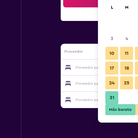
Bus
L
M
3
4
Proveedor
10
11
Proveedor para Arc Inn Kurosaki Plus
17
18
24
25
Proveedor para Arc Inn Kurosaki Plus
31
Proveedor para Arc Inn Kurosaki Plus
Más barato