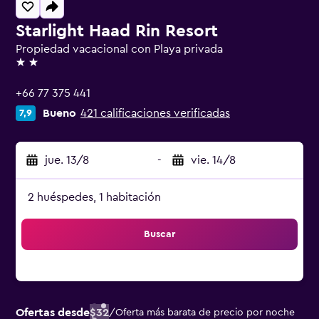
Starlight Haad Rin Resort
Propiedad vacacional con Playa privada
2 estrellas
+66 77 375 441
Bueno
421 calificaciones verificadas
7,9
jue. 13/8
-
vie. 14/8
2 huéspedes, 1 habitación
Buscar
Ofertas desde
$32
/
Oferta más barata de precio por noche