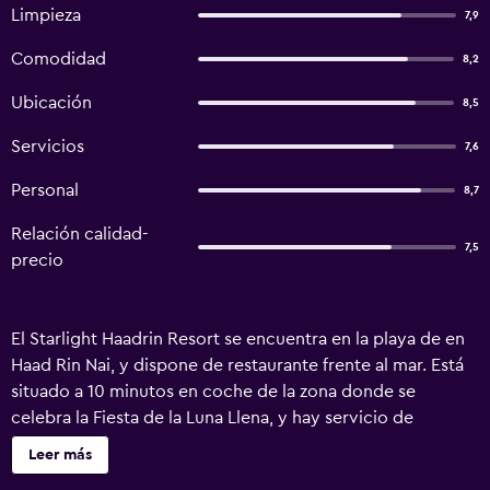
Limpieza
7,9
Comodidad
8,2
Ubicación
8,5
Servicios
7,6
Personal
8,7
Relación calidad-
7,5
precio
El Starlight Haadrin Resort se encuentra en la playa de en
Haad Rin Nai, y dispone de restaurante frente al mar. Está
situado a 10 minutos en coche de la zona donde se
celebra la Fiesta de la Luna Llena, y hay servicio de
traslado de ida y vuelta gratuito desde el embarcadero de
Leer más
Haad Rin. Las habitaciones tienen vistas al jardín, balcón