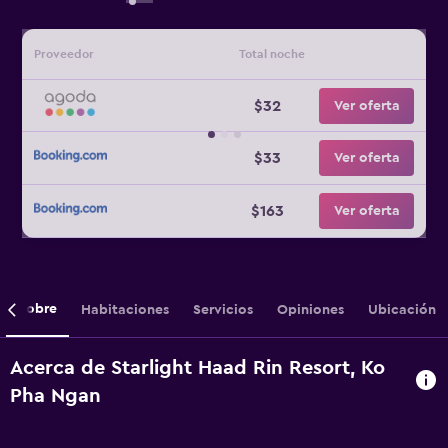
Proveedor
Total noche
$32
Ver oferta
$33
Ver oferta
$163
Ver oferta
Sobre
Habitaciones
Servicios
Opiniones
Ubicación
Acerca de Starlight Haad Rin Resort, Ko
Pha Ngan