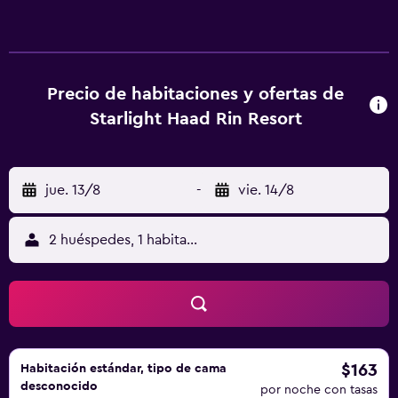
privado, aire acondicionado, TV, nevera y baño privado
con ducha de agua caliente. El complejo ofrece alquiler
de motocicletas y servicios de lavandería y de internet.
Cuenta con zona de playa con tumbonas, y se pueden
planificar actividades en el mostrador de información
Precio de habitaciones y ofertas de
turística, como pesca, snorkel, submarinismo y clases de
Starlight Haad Rin Resort
cocina tailandesa. El restaurante situado frente a la playa
sirve platos tailandeses e internacionales. El Starlight
Haadrin Resort se halla a 30 minutos en coche del muelle
jue. 13/8
-
vie. 14/8
de Thong Sala, a 1 hora en coche del parque nacional de la
cascada de Phaeng y a 20 minutos en coche de Wat Khao
Tam.
2 huéspedes, 1 habitación
$163
Habitación estándar, tipo de cama
desconocido
por noche con tasas