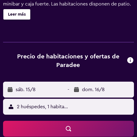
minibar y caja fuerte. Las habitaciones disponen de patio.
Estos alojamientos ofrecen comedor independiente. Se
Leer más
ofrece una televisión de pantalla plana de 32 pulgadas con
canales por satélite. Los baños están equipados con
bañera y ducha independientes con bañera profunda y
cabezal de ducha tipo lluvia. También disponen de
albornoces, zapatillas y secador de pelo. Los huéspedes
pueden navegar por la web gracias a nuestro acceso a
Precio de habitaciones y ofertas de
Internet wifi gratis. Los servicios para las personas de
Paradee
negocios incluyen escritorio y teléfono. Las habitaciones
también incluyen botella de agua gratuita y cafetera y
tetera. Es posible solicitar masajes en la habitación y tabla
sáb. 15/8
-
dom. 16/8
de planchar con plancha. Se ofrece servicio nocturno de
descubierta y servicio de limpieza todos los días. En el
alojamiento hay piscina al aire libre y piscina infantil. Otros
2 huéspedes, 1 habitación
servicios de ocio y esparcimiento incluyen una playa
privada, baño turco y gimnasio. Se pueden practicar las
actividades de ocio y esparcimiento que se indican más
abajo en las instalaciones o cerca del alojamiento (es