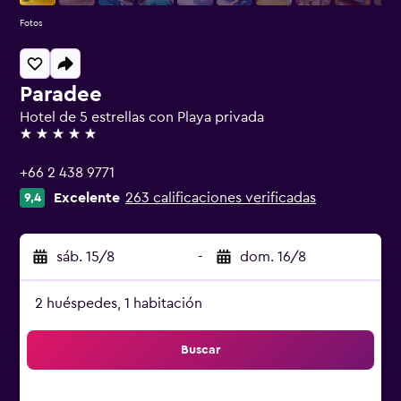
Fotos
Paradee
Hotel de 5 estrellas con Playa privada
5 estrellas
+66 2 438 9771
Excelente
263 calificaciones verificadas
9,4
sáb. 15/8
-
dom. 16/8
2 huéspedes, 1 habitación
Buscar