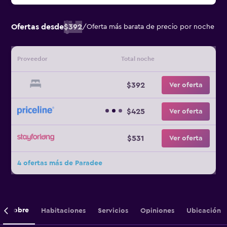
Ofertas desde
$392
/
Oferta más barata de precio por noche
Proveedor
Total noche
$392
Ver oferta
$425
Ver oferta
$531
Ver oferta
4 ofertas más de Paradee
Sobre
Habitaciones
Servicios
Opiniones
Ubicación