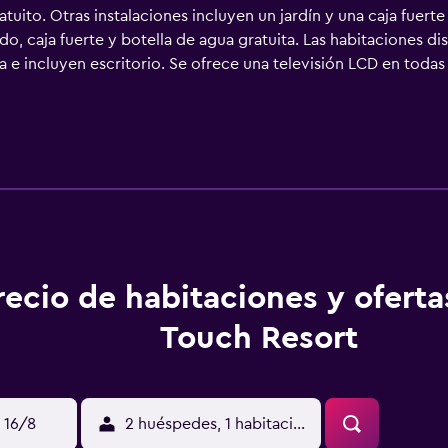
ito. Otras instalaciones incluyen un jardín y una caja fuerte
o, caja fuerte y botella de agua gratuita. Las habitaciones d
 e incluyen escritorio. Se ofrece una televisión LCD en todas
rtículos de higiene personal gratuitos y secador de pelo. Se of
e ocio y esparcimiento que se indican más abajo en las instal
recio de habitaciones y oferta
Touch Resort
 16/8
2 huéspedes, 1 habitación