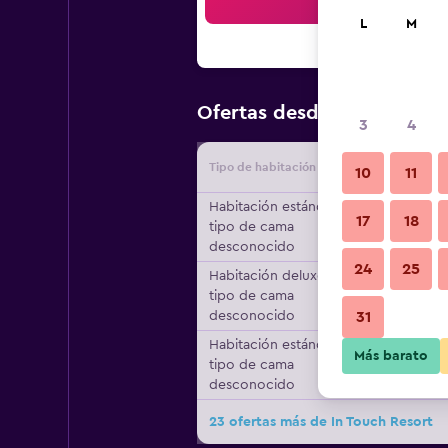
Bus
L
M
$66
Ofertas desde
/
Oferta má
3
4
Tipo de habitación
Proveedo
10
11
Habitación estándar,
17
18
tipo de cama
desconocido
24
25
Habitación deluxe,
tipo de cama
desconocido
31
Habitación estándar,
Más barato
tipo de cama
desconocido
23 ofertas más de In Touch Resort