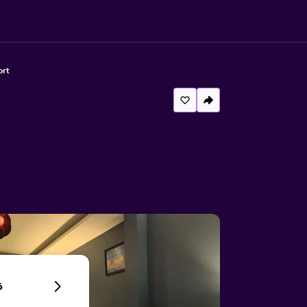
ort
6