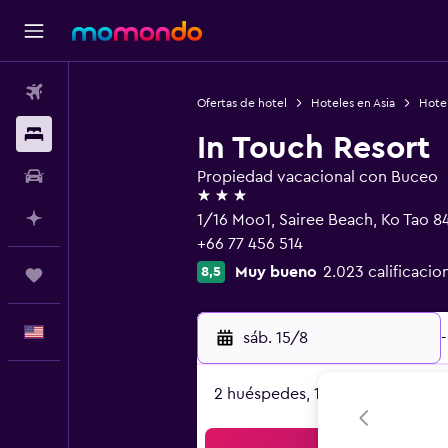
Vuelos
Ofertas de hotel
Hoteles en Asia
Hotel
Alojamientos
In Touch Resort
Autos
Propiedad vacacional con Buceo
3 estrellas
Planifica con IA
1/16 Moo1, Sairee Beach, Ko Tao 
+66 77 456 514
Muy bueno
2.023 calificacio
8,5
Trips
Español
sáb. 15/8
-
2 huéspedes, 1 habitación