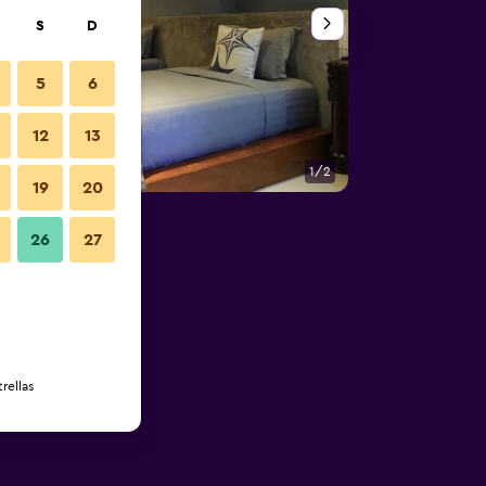
S
D
5
6
12
13
1/2
Otros
19
20
26
27
rellas