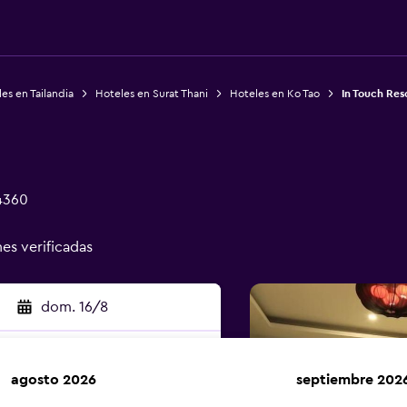
es en Tailandia
Hoteles en Surat Thani
Hoteles en Ko Tao
In Touch Res
84360
nes verificadas
dom. 16/8
agosto 2026
septiembre 202