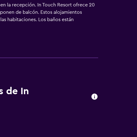
 en la recepción. In Touch Resort ofrece 20
isponen de balcón. Estos alojamientos
 las habitaciones. Los baños están
rece servicio de limpieza todos los días. Se
aciones o cerca del alojamiento (es posible
s de In