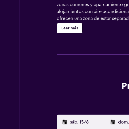
zonas comunes y aparcamiento gratu
alojamientos con aire acondicionad
ofrecen una zona de estar separada
equipados con ducha, zapatillas, a
Leer más
pueden practicar las actividades d
que se aplique un recargo).
P
sáb. 15/8
-
dom.