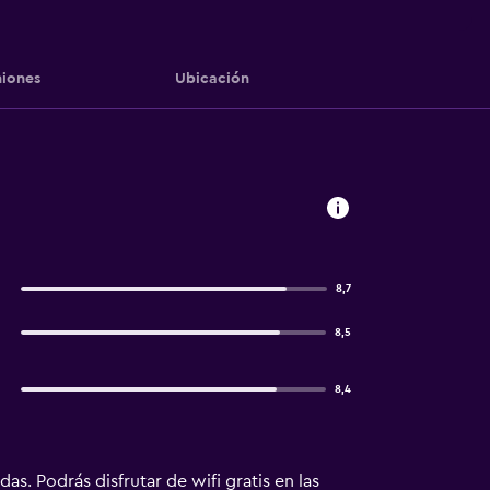
iones
Ubicación
8,7
8,5
8,4
as. Podrás disfrutar de wifi gratis en las