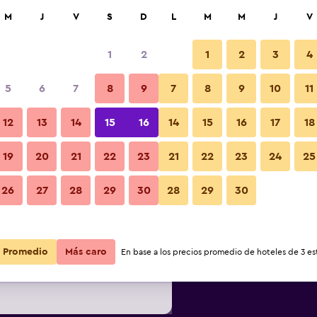
car
M
J
V
S
D
L
M
M
J
V
1
2
1
2
3
4
s barata de precio por noche
5
6
7
8
9
7
8
9
10
11
Habitación
r
Total noche
12
13
14
15
16
14
15
16
17
18
19
20
21
22
23
21
22
23
24
25
$66
Ver oferta
Fotos
26
27
28
29
30
28
29
30
$72
Ver oferta
Promedio
Más caro
En base a los precios promedio de hoteles de 3 est
$74
Ver oferta