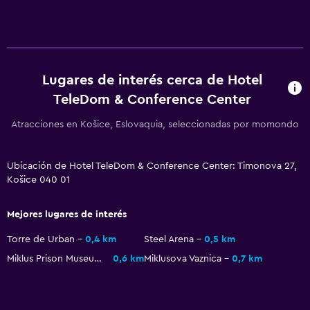
Tetera eléctrica
Bar/lounge
Nevera
Lugares de interés cerca de Hotel
TeleDom & Conference Center
Zona de trabajo
Fax/fotocopiadora
Atracciones en Košice, Eslovaquia, seleccionadas por momondo
Escritorio
Ubicación de Hotel TeleDom & Conference Center: Timonova 27,
Košice 040 01
Ideal para familias
Comidas para niños
Mejores lugares de interés
Cuna/cama nido disponibles
Torre de Urban
0,4 km
Steel Arena
0,5 km
Miklus Prison Museum
0,6 km
Miklusova Vaznica
0,7 km
Sistema de entretenimiento
TV