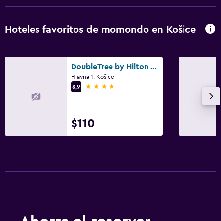
Habitación
Hoteles favoritos de momondo en Košice
Armario o clóset
Actividades
DoubleTree by Hilton Kosice
Bicicletas
Hlavna 1, Košice
4 estrellas
8,9
$110