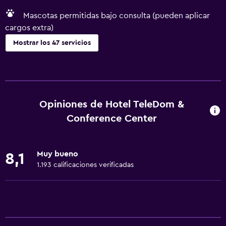
Mascotas permitidas bajo consulta (pueden aplicar
cargos extra)
Mostrar los 47 servicios
Servicios y facilidades
Centro de negocios
Servicio de despertador
Opiniones de Hotel TeleDom &
Caja fuerte
Conference Center
Instalaciones para reuniones
Servicio de habitaciones
Muy bueno
8,1
Mostrador de información turística
1.193 calificaciones verificadas
Recepción 24 horas
General
Habitaciones familiares