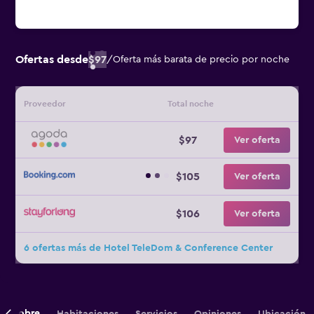
Ofertas desde
$97
/
Oferta más barata de precio por noche
Proveedor
Total noche
$97
Ver oferta
$105
Ver oferta
$106
Ver oferta
6 ofertas más de Hotel TeleDom & Conference Center
Sobre
Habitaciones
Servicios
Opiniones
Ubicación