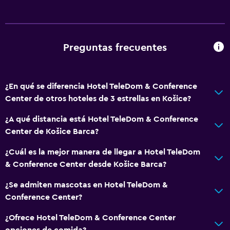
Estacionamiento y transporte
Estacionamiento
Carga de vehículos eléctricos
Preguntas frecuentes
Traslado aeropuerto
Estacionamiento privado
¿En qué se diferencia Hotel TeleDom & Conference
Center de otros hoteles de 3 estrellas en Košice?
Accesibilidad y adecuación
Habitaciones para no fumadores disponibles
¿A qué distancia está Hotel TeleDom & Conference
Center de Košice Barca?
Mascotas permitidas bajo consulta (pueden aplicar cargos
extra)
¿Cuál es la mejor manera de llegar a Hotel TeleDom
Ascensor
& Conference Center desde Košice Barca?
Áreas designadas para fumadores
¿Se admiten mascotas en Hotel TeleDom &
Conference Center?
Salud y seguridad
¿Ofrece Hotel TeleDom & Conference Center
Cámaras CCTV en el exterior
opciones de comida?