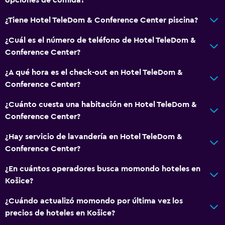
Seguridad las 24 horas
¿Tiene Hotel TeleDom & Conference Center piscina?
Botiquín de primeros auxilios
¿Cuál es el número de teléfono de Hotel TeleDom &
Cámaras CCTV en zonas comunes
Conference Center?
Baño
¿A qué hora es el check-out en Hotel TeleDom &
Conference Center?
Secador de pelo
Aseo
¿Cuánto cuesta una habitación en Hotel TeleDom &
Conference Center?
Baño privado
¿Hay servicio de lavandería en Hotel TeleDom &
Lavandería
Conference Center?
Lavandería
¿En cuántos operadores busca momondo hoteles en
Servicio de planchado
Košice?
Servicios de lavandería/tintorería
¿Cuándo actualizó momondo por última vez los
precios de hoteles en Košice?
Comedor