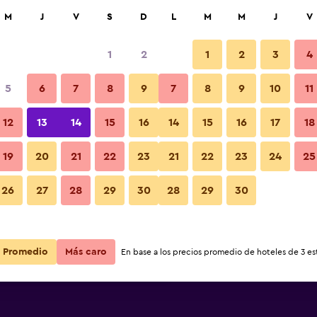
car
M
J
V
S
D
L
M
M
J
V
1
2
1
2
3
4
ás barata de precio por noche
5
6
7
8
9
7
8
9
10
11
Sala de estar
r
Total noche
12
13
14
15
16
14
15
16
17
18
$155
Ver oferta
19
20
21
22
23
21
22
23
24
25
Fotos
26
27
28
29
30
28
29
30
$169
Ver oferta
$169
Ver oferta
Promedio
Más caro
En base a los precios promedio de hoteles de 3 est
Hof