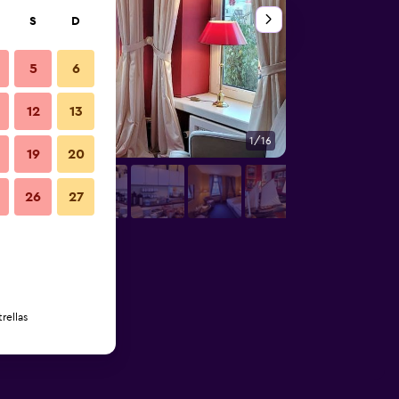
S
D
5
6
12
13
1/16
Otros
19
20
26
27
rellas