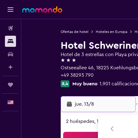
Vuelos
Ofertas de hotel
Hoteles en Europa
H
Alojamientos
Hotel Schwerine
Autos
Hotel de 3 estrellas con Playa priv
3 estrellas
Planifica con IA
Ostseeallee 46, 18225 Kuehlungs
+49 38293 790
Muy bueno
1.901 calificacion
8,4
Trips
Español
jue. 13/8
-
2 huéspedes, 1 habitación