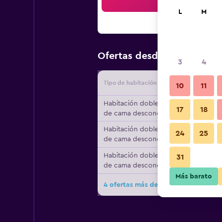
Bus
L
M
$155
Ofertas desde
/
Oferta m
3
4
Tipo de habitación
Proveedo
10
11
Habitación doble, tipo
17
18
de cama desconocido
Habitación doble, tipo
24
25
de cama desconocido
Habitación doble, tipo
31
de cama desconocido
Más barato
4 ofertas más de Hotel Schweriner 