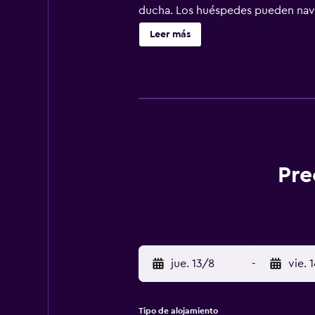
ducha. Los huéspedes pueden naveg
para las personas de negocios incl
Leer más
de ocio y esparcimiento que se ind
Pre
jue. 13/8
-
vie. 
Tipo de alojamiento