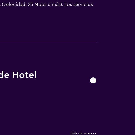
 (velocidad: 25 Mbps o más). Los servicios
etición. Se pueden practicar las actividades
s posible que se aplique un recargo).
 de Hotel
Link de reserva