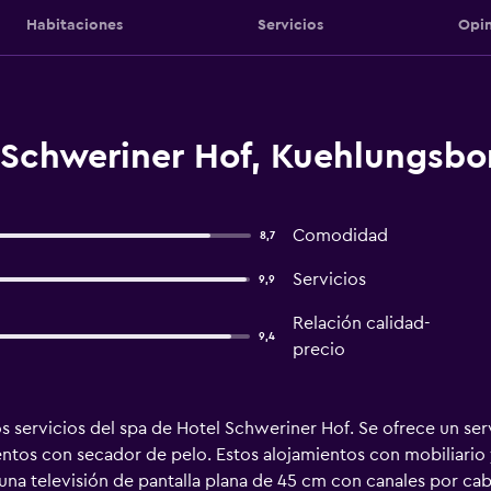
Habitaciones
Servicios
Opin
 Schweriner Hof, Kuehlungsbo
Comodidad
8,7
Servicios
9,9
Relación calidad-
9,4
precio
los servicios del spa de Hotel Schweriner Hof. Se ofrece un ser
ntos con secador de pelo. Estos alojamientos con mobiliario
 una televisión de pantalla plana de 45 cm con canales por ca