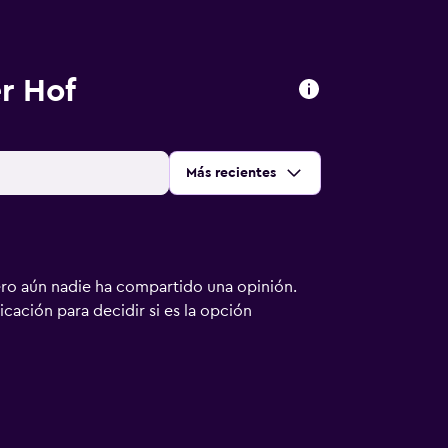
r Hof
Ordenar por
:
Más recientes
ero aún nadie ha compartido una opinión.
bicación para decidir si es la opción