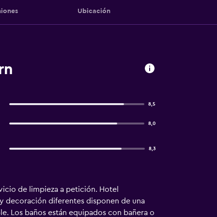
iones
Ubicación
rn
8,5
8,0
8,3
vicio de limpieza a petición. Hotel
 y decoración diferentes disponen de una
ble. Los baños están equipados con bañera o