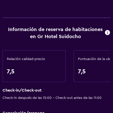
Champú
Alarma de humo
Calefacción
Información de reserva de habitaciones
Gel de ducha
en Gr Hotel Suidocho
Aire acondicionado
Papeleras
Acondicionador
Relación calidad-precio
Puntuación de la ubi
Baño
7,5
7,5
Ducha
Tina de baño
Check-in/Check-out
Bidé
Check-in después de las 15:00 - Check-out antes de las 11:00
Secador de pelo
Aseo
Cancelación/prepago