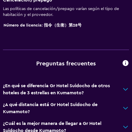
Papel higiénico
Las políticas de cancelación/prepago varían según el tipo de
Cepillo de dientes
habitación y el proveedor.
Baño privado
Número de licencia: 指令（生衛）第28号
Accesibilidad y adecuación
Habitaciones para no fumadores disponibles
Ascensor
Preguntas frecuentes
Ascensor disponible
Plantas superiores accesibles por ascensor
¿En qué se diferencia Gr Hotel Suidocho de otros
Áreas designadas para fumadores
hoteles de 3 estrellas en Kumamoto?
Comedor
¿A qué distancia está Gr Hotel Suidocho de
Kumamoto?
Tetera eléctrica
Restaurante
¿Cuál es la mejor manera de llegar a Gr Hotel
Suidocho desde Kumamoto?
Tetera