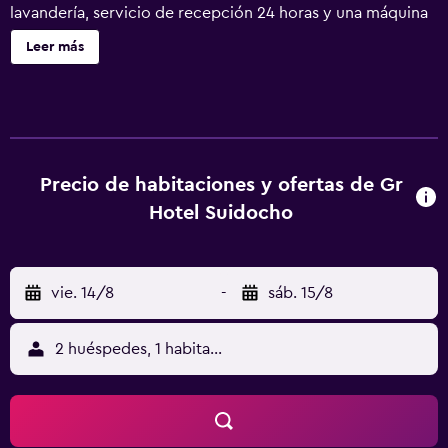
lavandería, servicio de recepción 24 horas y una máquina
expendedora. GR Hotel Suidocho ofrece 102 alojamientos
Leer más
con aire acondicionado, zapatillas y secador de pelo. Se
ofrece una televisión LCD con canales por satélite y
películas de pago. Los baños están equipados con ducha y
bañera combinadas con bañera profunda, bidé, y artículos
de higiene personal gratuitos. Este hotel en Kumamoto
ofrece acceso a Internet wifi gratis. Los servicios para las
Precio de habitaciones y ofertas de Gr
personas de negocios incluyen escritorio y teléfono. Se
Hotel Suidocho
ofrece servicio de limpieza todos los días y es posible
solicitar tabla de planchar con plancha.
vie. 14/8
-
sáb. 15/8
2 huéspedes, 1 habitación