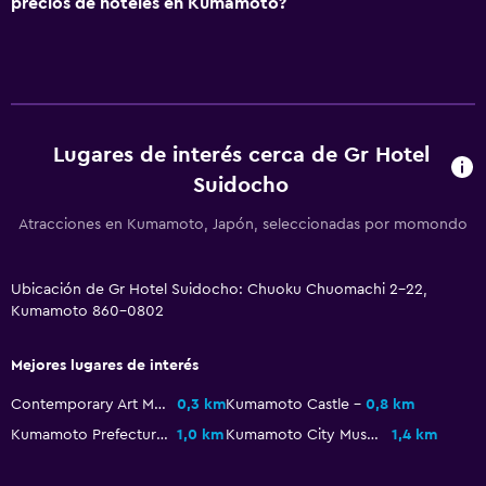
precios de hoteles en Kumamoto?
Lavandería
Lavandería
Servicios de lavandería/tintorería
Plancha para pantalones
Lugares de interés cerca de Gr Hotel
Habitación
Suidocho
Enchufe cerca de la cama
Atracciones en Kumamoto, Japón, seleccionadas por momondo
Despertador
Ubicación de Gr Hotel Suidocho: Chuoku Chuomachi 2-22,
Zona de trabajo
Kumamoto 860-0802
Fax/fotocopiadora
Mejores lugares de interés
Escritorio
Contemporary Art Museum Kumamoto
0,3 km
Kumamoto Castle
0,8 km
General
Kumamoto Prefectural Museum of Art
1,0 km
Kumamoto City Museum
1,4 km
Pantuflas