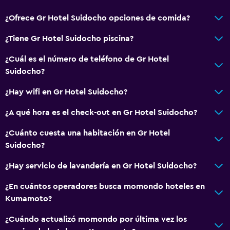
Nevera
¿Ofrece Gr Hotel Suidocho opciones de comida?
Máquina expendedora (bebidas)
¿Tiene Gr Hotel Suidocho piscina?
¿Cuál es el número de teléfono de Gr Hotel
Servicios y facilidades
Suidocho?
Servicio de despertador
¿Hay wifi en Gr Hotel Suidocho?
Instalaciones para reuniones
Acceso con llave
¿A qué hora es el check-out en Gr Hotel Suidocho?
Recepción 24 horas
¿Cuánto cuesta una habitación en Gr Hotel
Suidocho?
Sistema de entretenimiento
¿Hay servicio de lavandería en Gr Hotel Suidocho?
TV de pantalla plana
¿En cuántos operadores busca momondo hoteles en
TV por cable o vía satélite
Kumamoto?
TV
¿Cuándo actualizó momondo por última vez los