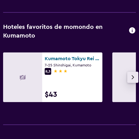
Espacio de almacenamiento
Salud y seguridad
Hoteles favoritos de momondo en
Limpieza diaria
Kumamoto
Cámaras CCTV en el exterior
Kumamoto Tokyu Rei Hotel
Estacionamiento y transporte
7-25 Shinshigai, Kumamoto
Estacionamiento
3 estrellas
8,3
Spa
$43
Masajes