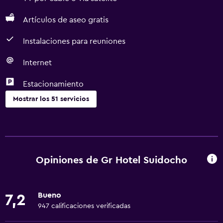
Artículos de aseo gratis
Instalaciones para reuniones
Internet
Estacionamiento
Mostrar los 51 servicios
Servicios básicos
Wifi gratis
Wifi disponible en todas las instalaciones
Opiniones de Gr Hotel Suidocho
Internet
Toallas
Bueno
7,2
Extinguidor
947 calificaciones verificadas
Artículos de aseo gratis